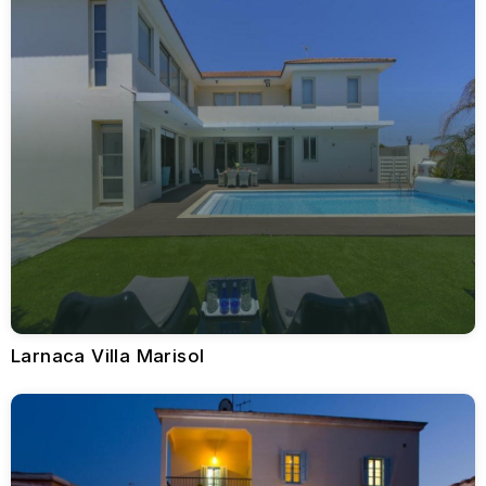
Larnaka, çok çeşitli konaklama seçenekleriyle her türden
gezgine kapsamlı bir şekilde hitap etmektedir.
Lüks ve Butik Oteller
Radisson Blu Hotel ve Golden Bay Beach Hotel gibi üst düzey
tesisler, birinci sınıf tesisleri, denize sıfır konumları, mükemmel
yemek seçenekleri ve kapsamlı sağlıklı yaşam merkezleriyle
lüks konaklamalar sunmaktadır. Bu oteller, zarif bir şıklık ve
rahatlama arayan gezginler tarafından tercih edilmektedir.
Aile Dostu Tatil Köyleri
Aileler Lordos Beach Hotel ve Sentido Sandy Beach Hotel gibi
otelleri geniş odaları, geniş havuzları, ilgi çekici çocuk kulüpleri
ve güvenli, kumlu plajlara yakınlıkları nedeniyle takdir
etmektedir. Bu tatil köyleri, konforlu ve elverişli olanaklar
sunarken aile eğlencesine öncelik vermektedir.
Özel Kiralıklar ve Villalar
Larnaca Villa Marisol
Daha kişiselleştirilmiş deneyimler için Larnaka genelinde çok
sayıda villa ve daire mevcuttur. Bu konaklama birimleri
mahremiyet ve esneklik sunar ve genellikle tam donanımlı
mutfaklar, özel havuzlar ve bahçe alanları ile birlikte gelir; uzun
süreli konaklamalar veya aile tatilleri için idealdir.