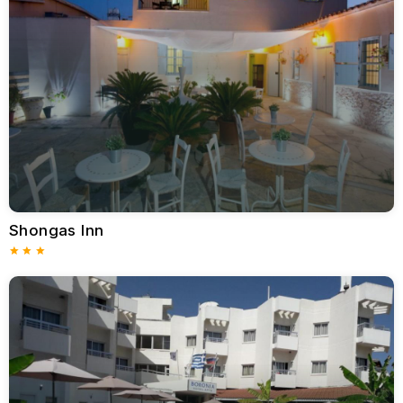
Mutfak Lezzetleri
Larnaka'nın yemek sahnesi, geleneksel Kıbrıs yemekleri ile
uluslararası mutfakların keyifli bir karışımını sunmaktadır. Militzis
ve Zephyros gibi otantik tavernalar taze ızgara balık, etli
souvlaki ve çeşitli meze tabakları gibi yerel spesiyaliteler
sunmalarıyla ünlüdür. Ziyaretçiler Akdeniz'in güzel manzaraları
eşliğinde deniz kenarında yemek yemenin keyfini çıkarabilirler.
Larnaka genelinde İtalyan trattoriaları, suşi barları ve Hint
restoranları da dahil olmak üzere çok sayıda uluslararası
mutfak seçeneği bulunmakta olup her türlü mutfak tercihinin
karşılanmasını sağlamaktadır.
Aktiviteler ve Eğlence
Shongas Inn
Larnaka'da her yaşa uygun çok sayıda dinlence aktivitesi
bulunmaktadır. Su sporları meraklıları rüzgar sörfü, uçurtma
sörfü, tüplü dalış ve yelkenciliğin keyfini çıkarmaktadır. Hemen
açıkta bulunan Zenobia gemi enkazı, dünyanın en iyi dalış
alanları arasında yer almakta ve bu batık İsveç feribotunu
keşfetmeye hevesli dalgıçları cezbetmektedir.
Karada yapılabilecek aktiviteler arayanlar için Larnaka
çevresindeki bisiklet ve yürüyüş parkurları, özellikle Oroklini ve
Tuz Gölü bölgelerinde doğal rotalar sunmaktadır. Ayrıca, golf
meraklıları Vikla Golf ve Country Club gibi yakınlardaki sahalara