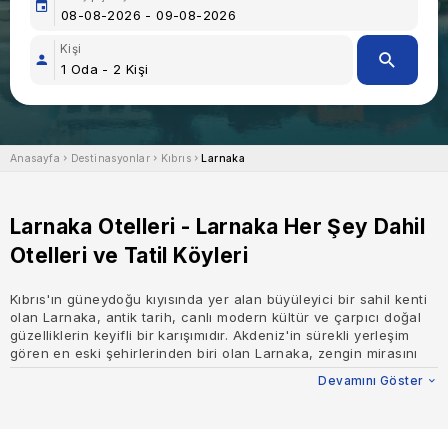
Kişi
Anasayfa
Destinasyonlar
Kıbrıs
Larnaka
Larnaka Otelleri - Larnaka Her Şey Dahil
Otelleri ve Tatil Köyleri
Kıbrıs'ın güneydoğu kıyısında yer alan büyüleyici bir sahil kenti
olan Larnaka, antik tarih, canlı modern kültür ve çarpıcı doğal
güzelliklerin keyifli bir karışımıdır. Akdeniz'in sürekli yerleşim
gören en eski şehirlerinden biri olan Larnaka, zengin mirasını
çağdaş olanaklarla zahmetsizce birleştirerek farklı deneyimler
Devamını Göster
arayan gezginler için ideal bir tatil beldesi haline geliyor.
Tarihi ve Kültürel Miras