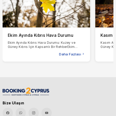
Ekim Ayında Kıbrıs Hava Durumu
Kasım A
Ekim Ayında Kıbrıs Hava Durumu: Kuzey ve
Kasım Ayı
Güney Kıbrıs İçin Kapsamlı Bir RehberEkim
Güney Kıb
ayında Kıbrıs'ta hava durumunun gerçekte nasıl
ayında Kı
Daha Fazlası
olduğunu merak
merak ed
Bize Ulaşın