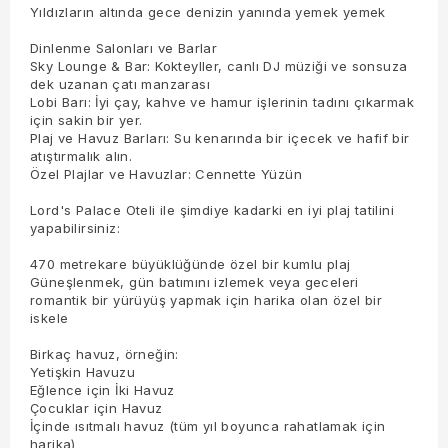
Yıldızların altında gece denizin yanında yemek yemek
Dinlenme Salonları ve Barlar
Sky Lounge & Bar: Kokteyller, canlı DJ müziği ve sonsuza
dek uzanan çatı manzarası
Lobi Barı: İyi çay, kahve ve hamur işlerinin tadını çıkarmak
için sakin bir yer.
Plaj ve Havuz Barları: Su kenarında bir içecek ve hafif bir
atıştırmalık alın.
Özel Plajlar ve Havuzlar: Cennette Yüzün
Lord's Palace Oteli ile şimdiye kadarki en iyi plaj tatilini
yapabilirsiniz:
470 metrekare büyüklüğünde özel bir kumlu plaj
Güneşlenmek, gün batımını izlemek veya geceleri
romantik bir yürüyüş yapmak için harika olan özel bir
iskele
Birkaç havuz, örneğin:
Yetişkin Havuzu
Eğlence için İki Havuz
Çocuklar için Havuz
İçinde ısıtmalı havuz (tüm yıl boyunca rahatlamak için
harika)