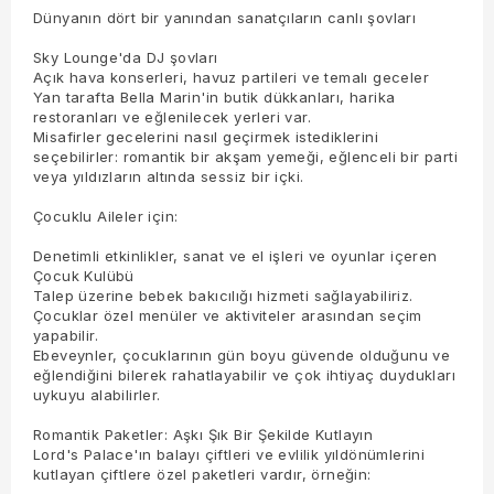
Dünyanın dört bir yanından sanatçıların canlı şovları
Sky Lounge'da DJ şovları
Açık hava konserleri, havuz partileri ve temalı geceler
Yan tarafta Bella Marin'in butik dükkanları, harika
restoranları ve eğlenilecek yerleri var.
Misafirler gecelerini nasıl geçirmek istediklerini
seçebilirler: romantik bir akşam yemeği, eğlenceli bir parti
veya yıldızların altında sessiz bir içki.
Çocuklu Aileler için:
Denetimli etkinlikler, sanat ve el işleri ve oyunlar içeren
Çocuk Kulübü
Talep üzerine bebek bakıcılığı hizmeti sağlayabiliriz.
Çocuklar özel menüler ve aktiviteler arasından seçim
yapabilir.
Ebeveynler, çocuklarının gün boyu güvende olduğunu ve
eğlendiğini bilerek rahatlayabilir ve çok ihtiyaç duydukları
uykuyu alabilirler.
Romantik Paketler: Aşkı Şık Bir Şekilde Kutlayın
Lord's Palace'ın balayı çiftleri ve evlilik yıldönümlerini
kutlayan çiftlere özel paketleri vardır, örneğin: