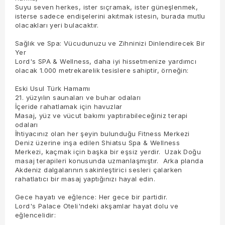
Suyu seven herkes, ister sıçramak, ister güneşlenmek,
isterse sadece endişelerini akıtmak istesin, burada mutlu
olacakları yeri bulacaktır.
Sağlık ve Spa: Vücudunuzu ve Zihninizi Dinlendirecek Bir
Yer
Lord's SPA & Wellness, daha iyi hissetmenize yardımcı
olacak 1.000 metrekarelik tesislere sahiptir, örneğin:
Eski Usul Türk Hamamı
21. yüzyılın saunaları ve buhar odaları
İçeride rahatlamak için havuzlar
Masaj, yüz ve vücut bakımı yaptırabileceğiniz terapi
odaları
İhtiyacınız olan her şeyin bulunduğu Fitness Merkezi
Deniz üzerine inşa edilen Shiatsu Spa & Wellness
Merkezi, kaçmak için başka bir eşsiz yerdir. Uzak Doğu
masaj terapileri konusunda uzmanlaşmıştır. Arka planda
Akdeniz dalgalarının sakinleştirici sesleri çalarken
rahatlatıcı bir masaj yaptığınızı hayal edin.
Gece hayatı ve eğlence: Her gece bir partidir.
Lord's Palace Oteli'ndeki akşamlar hayat dolu ve
eğlencelidir: