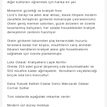
diğer kültürleri öğrenmek için harika bir yer.
Mimarinin güzelliği ve kraliyet hissi
Lord's Sarayı'na adım atar atmaz, klasik ihtişamı modern
zarafetle birleştiren görkemli mimarisiyle çevrelenirsiniz.
Otelin geniş mermer salonları, güzel avizeleri ve özenle
tasarlanmış bahçeleri, her odada hissedilebilen kraliyet
deneyiminin zeminini hazırlıyor.
Otelin görkemli lobisinden plaj kenarındaki huzurlu
teraslara kadar her köşesi, misafirlerin varış anından
itibaren kendilerini kraliyet ailesi gibi hissetmelerini
sağlamak için özenle planlanmıştır.
Lüks Odalar: Kraliyetlere Layık Konfor
Otelde 250 adet güzel döşenmiş oda bulunmaktadır ve
500 misafire kadar ağırlayabilir. Konukların seçebileceği
birçok oda türü mevcuttur:
Daha Yüksek Kaliteli Odalar Deniz Manzaralı Odalar
Corner Süitler
Tüm odalarda aşağıdaki imkanlar vardır:
Modern üst düzey mobilya