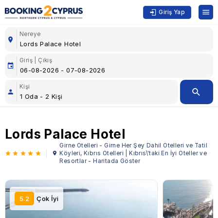
Giriş Yap
Nereye
Giriş | Çıkış
Kişi
Lords Palace Hotel
Girne Otelleri - Girne Her Şey Dahil Otelleri ve Tatil
Köyleri, Kıbrıs Otelleri | Kıbrıs\'taki En İyi Oteller ve
Resortlar - Haritada Göster
5.2
Çok İyi