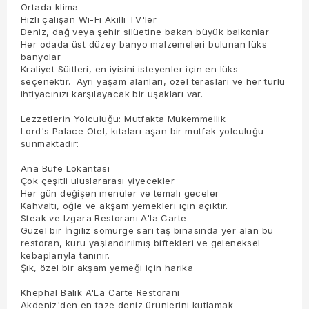
Ortada klima
Hızlı çalışan Wi-Fi Akıllı TV'ler
Deniz, dağ veya şehir silüetine bakan büyük balkonlar
Her odada üst düzey banyo malzemeleri bulunan lüks
banyolar
Kraliyet Süitleri, en iyisini isteyenler için en lüks
seçenektir. Ayrı yaşam alanları, özel terasları ve her türlü
ihtiyacınızı karşılayacak bir uşakları var.
Lezzetlerin Yolculuğu: Mutfakta Mükemmellik
Lord's Palace Otel, kıtaları aşan bir mutfak yolculuğu
sunmaktadır:
Ana Büfe Lokantası
Çok çeşitli uluslararası yiyecekler
Her gün değişen menüler ve temalı geceler
Kahvaltı, öğle ve akşam yemekleri için açıktır.
Steak ve Izgara Restoranı A'la Carte
Güzel bir İngiliz sömürge sarı taş binasında yer alan bu
restoran, kuru yaşlandırılmış biftekleri ve geleneksel
kebaplarıyla tanınır.
Şık, özel bir akşam yemeği için harika
Khephal Balık A'La Carte Restoranı
Akdeniz'den en taze deniz ürünlerini kutlamak