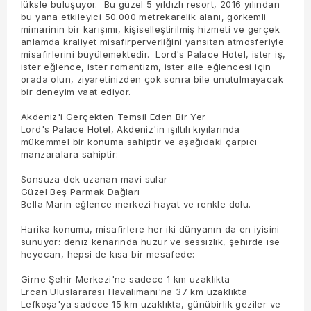
lüksle buluşuyor. Bu güzel 5 yıldızlı resort, 2016 yılından
bu yana etkileyici 50.000 metrekarelik alanı, görkemli
mimarinin bir karışımı, kişiselleştirilmiş hizmeti ve gerçek
anlamda kraliyet misafirperverliğini yansıtan atmosferiyle
misafirlerini büyülemektedir. Lord's Palace Hotel, ister iş,
ister eğlence, ister romantizm, ister aile eğlencesi için
orada olun, ziyaretinizden çok sonra bile unutulmayacak
bir deneyim vaat ediyor.
Akdeniz'i Gerçekten Temsil Eden Bir Yer
Lord's Palace Hotel, Akdeniz'in ışıltılı kıyılarında
mükemmel bir konuma sahiptir ve aşağıdaki çarpıcı
manzaralara sahiptir:
Sonsuza dek uzanan mavi sular
Güzel Beş Parmak Dağları
Bella Marin eğlence merkezi hayat ve renkle dolu.
Harika konumu, misafirlere her iki dünyanın da en iyisini
sunuyor: deniz kenarında huzur ve sessizlik, şehirde ise
heyecan, hepsi de kısa bir mesafede:
Girne Şehir Merkezi'ne sadece 1 km uzaklıkta
Ercan Uluslararası Havalimanı'na 37 km uzaklıkta
Lefkoşa'ya sadece 15 km uzaklıkta, günübirlik geziler ve