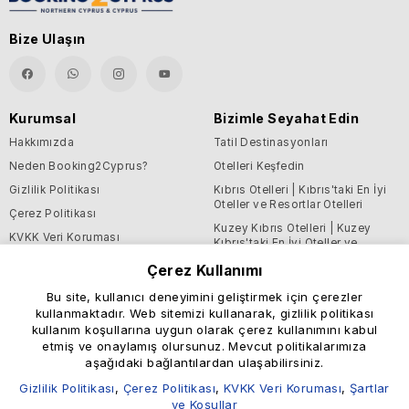
Bize Ulaşın
Kurumsal
Bizimle Seyahat Edin
Hakkımızda
Tatil Destinasyonları
Neden Booking2Cyprus?
Otelleri Keşfedin
Gizlilik Politikası
Kıbrıs Otelleri | Kıbrıs'taki En İyi
Oteller ve Resortlar Otelleri
Çerez Politikası
Kuzey Kıbrıs Otelleri | Kuzey
KVKK Veri Koruması
Kıbrıs'taki En İyi Oteller ve
Resortlar Otelleri
Şartlar ve Koşullar
Çerez Kullanımı
Blog
Bu site, kullanıcı deneyimini geliştirmek için çerezler
kullanmaktadır. Web sitemizi kullanarak, gizlilik politikası
Destek ve Faydalı Bilgiler
kullanım koşullarına uygun olarak çerez kullanımını kabul
Yardım Merkezi
etmiş ve onaylamış olursunuz. Mevcut politikalarımıza
aşağıdaki bağlantılardan ulaşabilirsiniz.
Bize Ulaşın
Gizlilik Politikası
,
Çerez Politikası
,
KVKK Veri Koruması
,
Şartlar
ve Koşullar