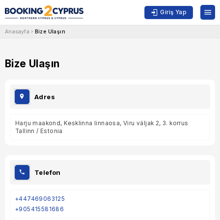
Giriş Yap
Anasayfa
Bize Ulaşın
Bize Ulaşın
Adres
Harju maakond, Kesklinna linnaosa, Viru väljak 2, 3. korrus
Tallinn / Estonia
Telefon
+447469063125
+905415581686