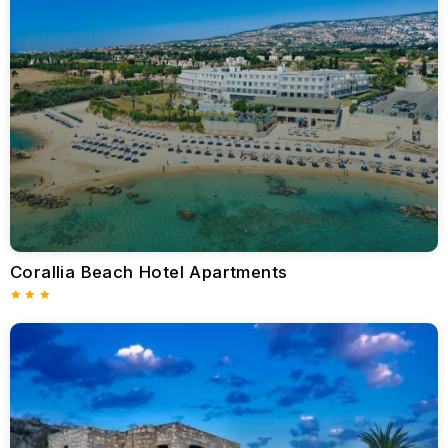
Aktiviteler ve Deneyimler
Coral Bay, dinlenmenin ötesinde aktif bir tatil vadediyor. Su
sporları meraklıları jet ski, kürek sörfü ve dalış gezilerinin keyfini
çıkarabilir. Coral Bay Dalış Merkezi, büyüleyici deniz yaşamını
ve etkileyici gemi enkazlarını keşfederek unutulmaz su altı
maceralarını kolaylaştırır.
Karada yapılacak aktiviteler için ziyaretçiler doğal sahil
yollarında ata binebilir ya da bozulmamış güzelliği ve biyolojik
çeşitliliğiyle ünlü Akamas Yarımadası'nda doğa yürüyüşü
yapabilirler.
Golf meraklıları da Minthis Hills Golf Club ve Aphrodite Hills Golf
Resort gibi sürüş mesafesindeki ünlü sahalarda muhteşem
Corallia Beach Hotel Apartments
manzaralar eşliğinde dünya standartlarında golf deneyimi
yaşayabilir.
Yakındaki Gezilecek Yerler
Mercan Koyu, daha geniş Kıbrıs'ı keşfetmek için stratejik bir
geçit görevi görmektedir. UNESCO Dünya Mirası Listesi'nde yer
alan tarihi Baf kenti, Kral Mezarları, Baf Kalesi ve antik
mozaikler gibi arkeolojik hazineleriyle cezbetmektedir.
Doğa severler, vahşi manzaraları, gizli plajları ve ünlü Afrodit