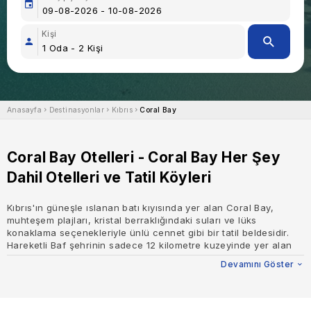
Kişi
Anasayfa
Destinasyonlar
Kıbrıs
Coral Bay
Coral Bay Otelleri - Coral Bay Her Şey
Dahil Otelleri ve Tatil Köyleri
Kıbrıs'ın güneşle ıslanan batı kıyısında yer alan Coral Bay,
muhteşem plajları, kristal berraklığındaki suları ve lüks
konaklama seçenekleriyle ünlü cennet gibi bir tatil beldesidir.
Hareketli Baf şehrinin sadece 12 kilometre kuzeyinde yer alan
Coral Bay, huzur ve heyecanın uyumlu bir karışımını sunarak
Devamını Göster
hem dinlenmek isteyenler hem de macera tutkunları için
mükemmeldir.
Büyüleyici Plajlar