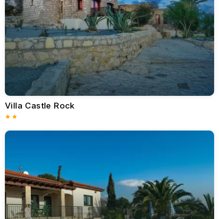
Hamamları ile ünlü Akamas Yarımadası Milli Parkı'nı
kaçırmamalıdır. Jeep safarileri ve tekne turları bu bölgeyi
keşfetmeyi hem kolay hem de heyecan verici hale getirmektedir.
Gece Hayatı ve Eğlence
Baf'a göre daha sakin olmasına rağmen, Coral Bay keyifli bir
gece hayatı sunmaktadır. Coral Bay Caddesi akşamları canlı
barlar, kokteyl salonları ve farklı zevklere hitap eden müzik
mekanları ile hareketlidir. İster dinlendirici bir gece içkisi ister
canlı müzik ve dans arayanlar için Coral Bay, yıldızların
aydınlattığı gökyüzü altında unutulmaz akşamlar sunar.
Villa Castle Rock
Yıl Boyu Cazibe
Coral Bay'in iklimi, cazibesine önemli ölçüde katkıda
bulunmaktadır. Yılda 300 günden fazla güneş ışığı alan bölge,
yıl boyunca ziyaretçi çekmektedir. Yazlar hareketli geçerken,
kışlar huzurlu kaçamaklar için ideal olan ılıman geçmektedir.
Sürdürülebilir Turizm
Çevresel etkilerin giderek daha fazla farkına varan Mercan
Koyu, sürdürülebilir turizm girişimlerini benimseyerek çevre
dostu konaklama ve etkinlikleri teşvik etmektedir. Yerel deniz ve
kara ekosistemlerini koruma çabaları, ziyaretçilerin Coral Bay'in