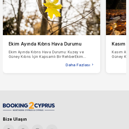
Ekim Ayında Kıbrıs Hava Durumu
Kasım A
Ekim Ayında Kıbrıs Hava Durumu: Kuzey ve
Kasım Ayı
Güney Kıbrıs İçin Kapsamlı Bir RehberEkim
Güney Kıb
ayında Kıbrıs'ta hava durumunun gerçekte nasıl
ayında Kı
Daha Fazlası
olduğunu merak
merak ed
Bize Ulaşın