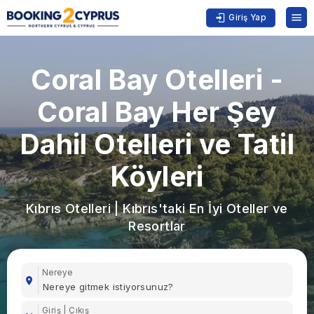
Giriş Yap
Coral Bay Otelleri -
Coral Bay Her Şey
Dahil Otelleri ve Tatil
Köyleri
Kıbrıs Otelleri | Kıbrıs'taki En İyi Oteller ve
Resortlar
Nereye
Giriş | Çıkış