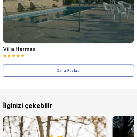
doğal güzelliklerinden sorumlu bir şekilde yararlanabilmelerini
sağlamaktadır.
Özünde, Coral Bay, Kıbrıs, doğal ihtişamı, lüks konforu, çeşitli
aktiviteleri ve zengin kültürel deneyimleri bir araya getiren
mükemmel bir destinasyon olarak ortaya çıkmaktadır. İster
rahatlama, ister macera, isterse de aile eğlencesi arayışında
olun, Coral Bay unutulmaz bir tatil deneyimi sunarak
ziyaretçilerin her yıl geri dönmesini sağlar.
Villa Hermes
Daha Fazlası
İlginizi çekebilir