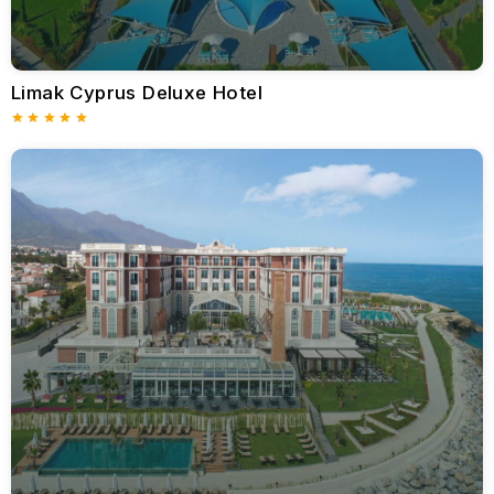
Bu butik tesis, doğal güzelliklerle çevrili sakin bir kaçış imkanı
sunmaktadır.
Özellikler
: Şık süitler, ödüllü bir spa ve yerel kaynaklı gurme
Limak Cyprus Deluxe Hotel
mutfağı.
Şunlar İçin Mükemmeldir
: Huzurlu bir inziva arayan çiftler
ve aileler.
Amara Hotel, Limasol
Panoramik deniz manzarasına ve son teknoloji tesislere sahip
modern ve lüks bir tatil köyü.
Özellikler
: Tasarım odalar, sonsuzluk havuzları ve özel
yemek deneyimleri.
Şunlar İçin Mükemmeldir
: Çağdaş şıklık arayan çiftler ve
küçük gruplar.
Kıbrıs Tatil Köylerinde Yapılacak Şeyler
Birçok Kıbrıs tatil köyü, konaklamanızı zenginleştirmek için
çeşitli aktiviteler ve geziler sunmaktadır. Özel plajlarda veya
sonsuzluk havuzlarında serinletici içeceklerin ve
kişiselleştirilmiş hizmetin tadını çıkararak rahatlayın. Genellikle
adanın doğal kaynaklarından esinlenen terapiler sunan birinci
sınıf spa merkezlerinde gençleştirici bakımlarla kendinizi