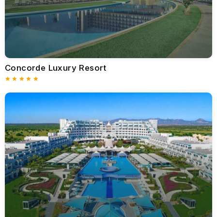
muhteşem manzaralar eşliğinde sakin bir inziva sunmaktadır.
Özellikler
: Özel villalar, Thalassa Spa, gurme restoranlar ve
aile dostu olanaklar.
Şunlar İçin Mükemmeldir
: Huzur ve ayrıcalık arayan aileler
ve çiftler.
Parklane, a Luxury Collection Resort, Limasol
Concorde Luxury Resort
Rahatlama ve macera arayan gezginler için lüks bir cennet.
Özellikler
: Birden fazla havuz, özel kabanalar, çocuk kulübü
ve Michelin yıldızlı yemekler.
Şunlar İçin Mükemmeldir
: Aileler, balayı çiftleri ve lüks
arayanlar.
Elysium Hotel, Pafos
UNESCO Dünya Mirası alanlarının yakınında yer alan bu tesis,
tarihi cazibeyi modern konforlarla harmanlamaktadır.
Özellikler
: Güzel bahçeler, çarpıcı bir sonsuzluk havuzu ve
yerel geleneklerden ilham alan spa uygulamaları.
Şunlar İçin Mükemmeldir
: Tarih meraklıları ve kültürel bir
dokunuşla lüks arayan gezginler.
Columbia Beach Resort, Pissouri Körfezi