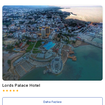
Kıbrıs, el değmemiş plajları, bozulmamış manzaraları ve zengin
kültürel mirasıyla ünlüdür. Kuzey Kıbrıs'taki tatil köyleri lüks,
rahatlama ve maceranın mükemmel dengesini sunarak hem
ailelere, hem çiftlere hem de yalnız seyahat edenlere hitap
etmektedir. İster sakin bir kaçamak ister hareketli bir deniz
kenarı kaçamağı arıyor olun,
Booking2Cyprus
Kuzey Kıbrıs'taki
en iyi tatil köylerine erişim sunarak unutulmaz bir tatil deneyimi
yaşamanızı sağlar.
Neden Kuzey Kıbrıs'ta Bir Tatil Köyü Seçmelisiniz?
Kuzey Kıbrıs'taki tatil köyleri, konaklamanızı mümkün olduğunca
konforlu ve keyifli hale getirmek için tasarlanmış benzersiz
misafirperverlik ve birinci sınıf olanaklar sunar. Birçok tatil köyü,
doğrudan plaj erişimi ve muhteşem deniz manzarası sağlayan
sahil şeridi boyunca yer almaktadır. Konuklar gurme yemekler,
birinci sınıf spalar ve eğlence programları gibi her şey dahil
olanakların keyfini çıkarabilir. Aile dostu tatil köylerinde çocuk
kulüpleri, özel aile havuzları ve çocuk dostu aktiviteler her yaş
için eğlence sağlar. Çiftler ve balayı çiftleri unutulmaz bir kaçış
için romantik ortamlar, özel süitler ve özel hizmetlerle kendilerini
Lords Palace Hotel
şımartabilirler. Tatil köyleri genellikle su sporları ve fitness
derslerinden kültürel geziler ve doğa maceralarına kadar bir dizi
aktivite içerir.
Kuzey Kıbrıs'taki En İyi Tatil Köyleri
Daha Fazlası