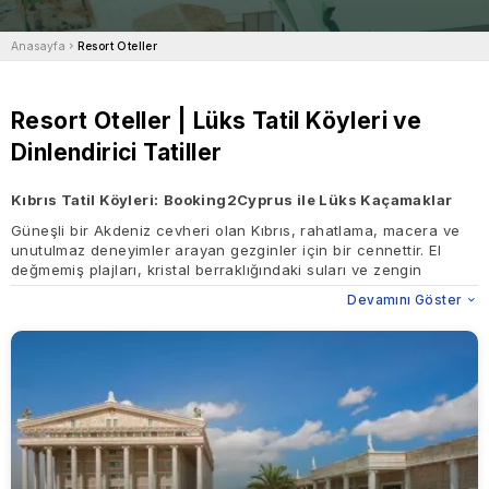
Anasayfa
Resort Oteller
Resort Oteller | Lüks Tatil Köyleri ve
Dinlendirici Tatiller
Kıbrıs Tatil Köyleri:
Booking2Cyprus ile Lüks Kaçamaklar
Güneşli bir Akdeniz cevheri olan Kıbrıs, rahatlama, macera ve
unutulmaz deneyimler arayan gezginler için bir cennettir. El
değmemiş plajları, kristal berraklığındaki suları ve zengin
kültürel mirasıyla tanınan ada, dünya standartlarında çok çeşitli
Devamını Göster
tatil köylerine ev sahipliği yapmaktadır. İster bir aile tatili, ister
romantik bir kaçış ya da tek başınıza bir inziva planlıyor olun,
Kıbrıs tatil köyleri olağanüstü olanaklar, çarpıcı konumlar ve
eşsiz misafirperverlik sunar.
Booking2Cyprus
tercihlerinize
göre uyarlanmış mükemmel tesisi bulmanızı sağlayarak
konaklamanızı gerçekten olağanüstü hale getirir.
Neden Kıbrıs'ta Bir Tatil Köyü Seçmelisiniz?
Kıbrıs tatil köyleri lüks, konfor ve rahatlığın eşsiz bir
kombinasyonunu sunarak her türden gezgin için ideal bir