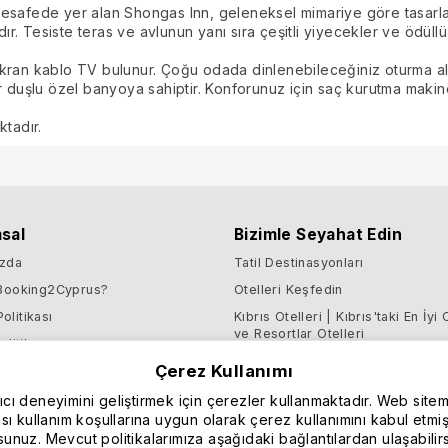
esafede yer alan Shongas Inn, geleneksel mimariye göre tasarlan
ıdır. Tesiste teras ve avlunun yanı sıra çeşitli yiyecekler ve öd
ran kablo TV bulunur. Çoğu odada dinlenebileceğiniz oturma alanı 
ar duşlu özel banyoya sahiptir. Konforunuz için saç kurutma maki
ktadır.
sal
Bizimle Seyahat Edin
ızda
Tatil Destinasyonları
Booking2Cyprus?
Otelleri Keşfedin
Politikası
Kıbrıs Otelleri | Kıbrıs'taki En İyi 
ve Resortlar Otelleri
litikası
Kuzey Kıbrıs Otelleri | Kuzey Kıbr
Çerez Kullanımı
ri Koruması
En İyi Oteller ve Resortlar Oteller
ve Koşullar
nıcı deneyimini geliştirmek için çerezler kullanmaktadır. Web sitem
ikası kullanım koşullarına uygun olarak çerez kullanımını kabul etm
sunuz. Mevcut politikalarımıza aşağıdaki bağlantılardan ulaşabilirs