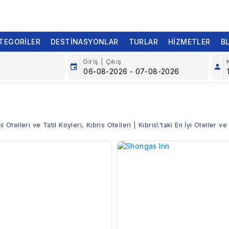
TEGORILER
DESTINASYONLAR
TURLAR
HIZMETLER
B
Giriş | Çıkış
Otelleri ve Tatil Köyleri, Kıbrıs Otelleri | Kıbrıs\'taki En İyi Oteller 