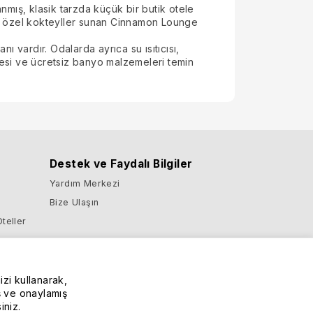
mış, klasik tarzda küçük bir butik otele
üllü özel kokteyller sunan Cinnamon Lounge
vardır. Odalarda ayrıca su ısıtıcısı,
nesi ve ücretsiz banyo malzemeleri temin
Destek ve Faydalı Bilgiler
Yardım Merkezi
Bize Ulaşın
Oteller
ıs'taki
i
izi kullanarak,
iş ve onaylamış
iniz.