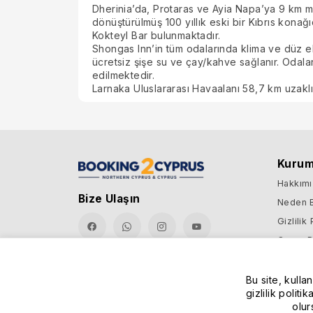
Dherinia’da, Protaras ve Ayia Napa’ya 9 km m
dönüştürülmüş 100 yıllık eski bir Kıbrıs konağ
Kokteyl Bar bulunmaktadır.
Shongas Inn’in tüm odalarında klima ve düz ek
ücretsiz şişe su ve çay/kahve sağlanır. Odal
edilmektedir.
Larnaka Uluslararası Havaalanı 58,7 km uzaklı
Kurum
Hakkım
Bize Ulaşın
Neden 
Gizlilik 
Çerez Po
KVKK Ve
Şartlar 
Bu site, kulla
gizlilik polit
Blog
olur