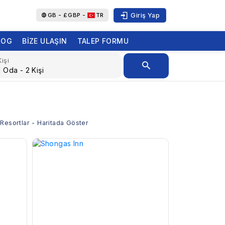
Giriş Yap
GB -
£
GBP -
TR
LOG
BIZE ULAŞIN
TALEP FORMU
Kişi
ve Resortlar - Haritada Göster