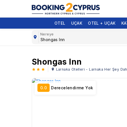
OTEL
UÇAK
OTEL + UÇAK
KA
Nereye
Shongas Inn
Larnaka Otelleri - Larnaka Her Şey Dahil 
0.0
Derecelendirme Yok