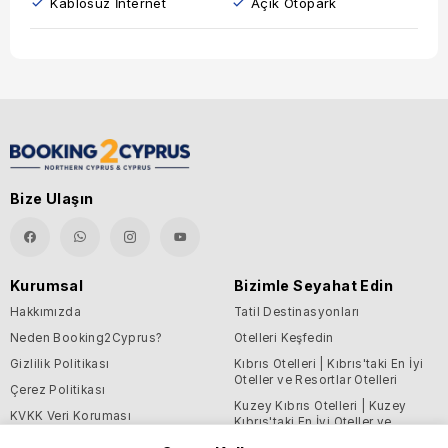
Kablosuz İnternet
Açık Otopark
Bize Ulaşın
Kurumsal
Bizimle Seyahat Edin
Hakkımızda
Tatil Destinasyonları
Neden Booking2Cyprus?
Otelleri Keşfedin
Gizlilik Politikası
Kıbrıs Otelleri | Kıbrıs'taki En İyi
Oteller ve Resortlar Otelleri
Çerez Politikası
Kuzey Kıbrıs Otelleri | Kuzey
KVKK Veri Koruması
Kıbrıs'taki En İyi Oteller ve
Resortlar Otelleri
Şartlar ve Koşullar