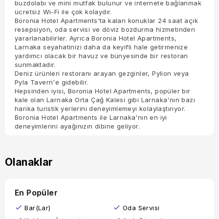
buzdolabı ve mini mutfak bulunur ve internete bağlanmak
ücretsiz Wi-Fi ile çok kolaydır.
Boronia Hotel Apartments'ta kalan konuklar 24 saat açık
resepsiyon, oda servisi ve döviz bozdurma hizmetinden
yararlanabilirler. Ayrıca Boronia Hotel Apartments,
Larnaka seyahatinizi daha da keyifli hale getirmenize
yardımcı olacak bir havuz ve bünyesinde bir restoran
sunmaktadır.
Deniz ürünleri restoranı arayan gezginler, Pylion veya
Pyla Tavern'e gidebilir.
Hepsinden iyisi, Boronia Hotel Apartments, popüler bir
kale olan Larnaka Orta Çağ Kalesi gibi Larnaka'nın bazı
harika turistik yerlerini deneyimlemeyi kolaylaştırıyor.
Boronia Hotel Apartments ile Larnaka'nın en iyi
deneyimlerini ayağınızın dibine geliyor.
Olanaklar
En Popüler
Bar(lar)
Oda Servisi