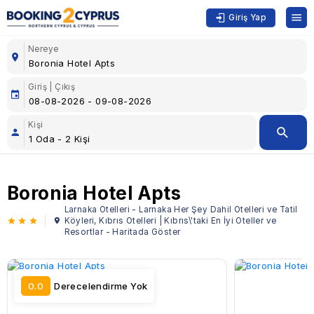
Giriş Yap
Nereye
Giriş | Çıkış
Kişi
Boronia Hotel Apts
Larnaka Otelleri - Larnaka Her Şey Dahil Otelleri ve Tatil
Köyleri, Kıbrıs Otelleri | Kıbrıs\'taki En İyi Oteller ve
Resortlar - Haritada Göster
0.0
Derecelendirme Yok