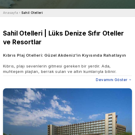
Anasayfa
Sahil Otelleri
Sahil Otelleri | Lüks Denize Sıfır Oteller
ve Resortlar
Kıbrıs Plaj Otelleri: Güzel Akdeniz’in Kıyısında Rahatlayın
Kıbrıs, plajı sevenlerin gitmesi gereken bir yerdir. Ada,
muhteşem plajları, berrak suları ve altın kumlarıyla bilinir.
Rahatlamak, deniz manzaralarının tadını çıkarmak ve biraz lüks
Devamını Göster
yaşamak istiyorsanız, Kıbrıs plaj otelleri konaklamak için en iyi
yerdir. Romantik bir kaçamak, aile dostu bir tatil veya huzurlu bir
inziva isteyin, Kıbrıs’ın plaj otelleri harika bir Akdeniz gezisi için
ihtiyacınız olan her şeye sahiptir.
Paphos’taki Amavi Hotel
Amavi Hotel, yalnızca yetişkinlerin konaklayabildiği lüks bir sahil
otelidir. Paphos kıyısında yer alır.