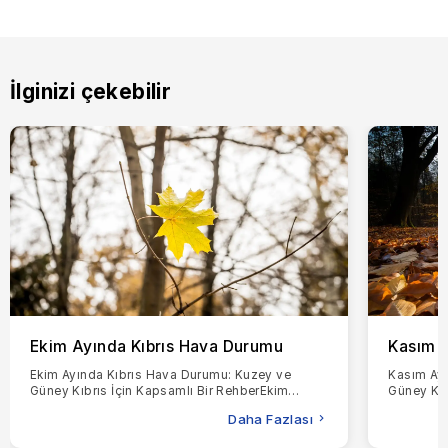
Olanaklar: Sonsuzluk havuzları, üst düzey bir spa, çocuk
kulüpleri ve birçok su sporu.
Four Seasons Hotel, hem lüksü hem de sahil atmosferini arayan
İlginizi çekebilir
seçici gezginler için en iyi destinasyondur.
Kuzey Kıbrıs’ta Sahil Otelleri: Güneş, Deniz ve Huzur
Kuzey Kıbrıs, bakir kıyıları, altın kumlu plajları ve temiz sularıyla
gizli bir Akdeniz mücevheridir. Kaçamak yapmak için mükemmel
bir yerdir. Kuzey Kıbrıs’ta bir sahil otelinde konaklamalısınız; zira
bu oteller lüks, çekicilik ve rahatlama sunar. Doğrudan plajda
yer alırlar, modern imkânlara sahiptirler ve harika manzaralar
sunarlar. İster huzur arayan bir çift, ister macera arayan bir
aile, ister sakinlik arayan yalnız bir gezgin olun, Kuzey Kıbrıs’ta
sizin için mükemmel bir sahil oteli vardır.
Girne’deki Acapulco Resort Convention & Spa
Ekim Ayında Kıbrıs Hava Durumu
Kasım A
Acapulco Resort, muhteşem sahil konumu ve harika olanakları
Ekim Ayında Kıbrıs Hava Durumu: Kuzey ve
Kasım Ayı
Güney Kıbrıs İçin Kapsamlı Bir RehberEkim
Güney Kıb
nedeniyle tercih edilir.
ayında Kıbrıs'ta hava durumunun gerçekte nasıl
ayında Kı
Daha Fazlası
olduğunu merak
merak ed
Öne çıkanlar: Dağlara veya denize bakan özel balkonlara sahip
modern odalar ve süitler.