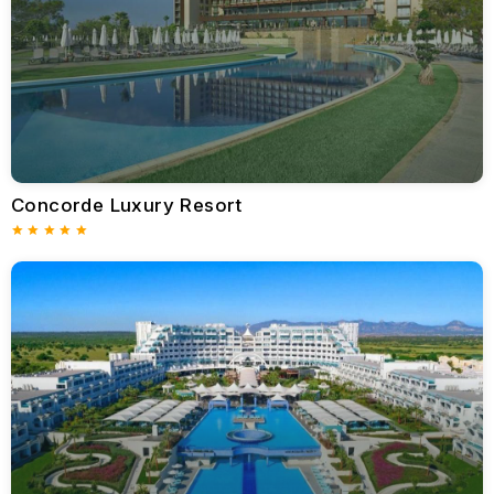
Öne çıkanlar: Denize bakan özel balkonlara sahip şık odalar.
Plaja erişim: Rahatlayıp güneşlenebileceğiniz güzel, kumlu bir
plaja doğrudan yürüyüş imkânı.
Yemek: Akdeniz ve dünya mutfaklarından yemekler sunan,
deniz manzaralı birkaç fine dining restoran.
Sonsuzluk havuzları, kişiye özel uygulamalar sunan üst düzey
bir spa ve sessiz bahçeler bulunur.
Concorde Luxury Resort
Amavi Hotel, Akdeniz’de rahatlamak ve romantizm arayan çiftler
için harika bir yerdir.
Pissouri’deki Columbia Beach Resort
Columbia Beach Resort, Pissouri’nin sakin koyunda yer alan
lüks bir sahil tesisidir. Tarz, çekicilik ve sıcak Kıbrıs
misafirperverliği sunar.
Öne çıkanlar: Taş duvarlı süitler, rustik mobilyalar ve deniz veya
bahçe manzaraları.
Plaja erişim: Pissouri Körfezi’ndeki muhteşem plaja özel erişim.
Yüzme ve su sporları için harika bir yerdir.