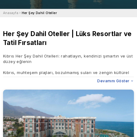
Anasayfa
Her Şey Dahil Oteller
Her Şey Dahil Oteller | Lüks Resortlar ve
Tatil Fırsatları
Kıbrıs Her Şey Dahil Otelleri: rahatlayın, kendinizi şımartın ve üst
düzey eğlenin
Kıbrıs, muhteşem plajları, bozulmamış suları ve zengin kültürel
geçmişi ile tanınır. Akdeniz'in mücevheridir.rıs Her Şey Dahil
Devamını Göster
Otelleri: rahatlayın, kendinizi şımartın ve üst düzey eğlenin
Kıbrıs, muhteşem plajları, bozulmamış sulaıbrıs Her Şey Dahil
Otelleri: rahatlayın, kendinizi şımartın ve üst düzey eğlenin
Kıbrıs, muhteşem plajları, bozulmamış suları ve zengin kültürel
geçmişi ile tanınır. Akdeniz'in mücevheridir. Stressiz bir tatil
istiyorsanız, Kıbrıs'taki her şey dahil oteller en iyi seçenektir. En
uygun, lüks ve uygun fiyatlıdırlar. Akdeniz'deki her şey dahil tatil
köyleri, harika bir tatil için ihtiyacınız olan her şeye, harika