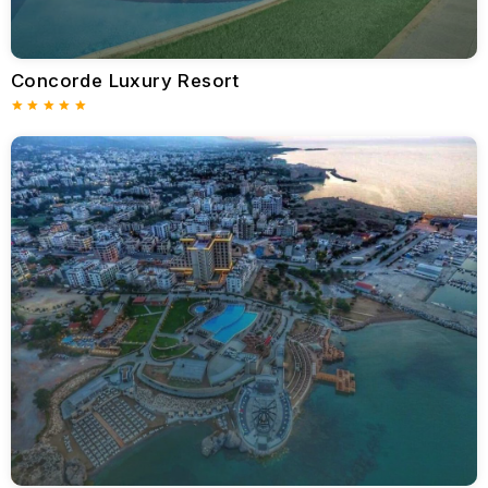
Olympic Lagoon Resort, dinlenmek ve eğlenmek için en iyi her
şey dahil tatil mekanı.
Constantinou Bros Athena Beach Hotel olarak da bilinen
Concorde Luxury Resort
Paphos Athena Beach Hotel, hem lüks hem de eğlence sunan,
sahilde yer alan hoş bir oteldir. Her şey dahil paket, konukların
mükemmel hizmet, lezzetli yemekler ve modern kolaylıklar
almasını garanti eder.
Önemli noktalar: İyi tasarlanmış ve deniz veya bahçe manzaralı
odalar. Aileler ve çiftler içinÖnemli noktalar: İyi tasarlanmış ve
deniz veya bahçe manzaralı odalar. Aileler ve çiftler için
uygun.Önemli noktalar: İyi tasarlanmış ve deniz veya bahçe
manzaralı odalar. Aileler ve çiftler için uygun.
Yemek: Akdeniz, ulemli noktalar: İyi tasarlanmış ve deniz veya
bahçe manzaralı odalar. Aileler ve çiftler için uygun.
Yemek: Akdeniz, uluslararası ve Kıbrıs yemekleri sunan birçok
restoran ve özel yemek geceleri vardır.
İmkanlar: Birkaç havuz, otelin hemen yanında kumlu bir plaj, spa
hizmetleri ve yapılacak bir sürü heyecan verici şey var.
Athena Beach Hotel, Baf’ta rahat ve stressiz bir tatil geçirmek
isteyen turistler için en iyi yerdir.
St. Elias Resort, Protaras’ın huzurlu bir kesiminde yer alır ve hem
dinlendirici hem de çekici olan her şey dahil bir tatil için harika