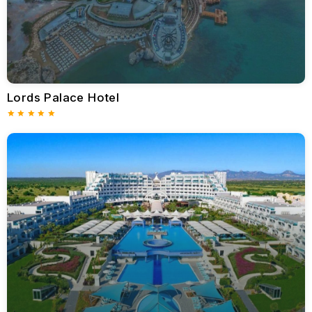
ideal pansiyon oteller sunuyor.
Larnaka
: Uluslararası gezginler için bir merkez olan
Larnaka pansiyonları genellikle ünlü Finikoudes Plajı'na ve
Aziz Lazarus Kilisesi'ne kolay erişim sağlar.
Trodos Dağları
: Doğa severler için Trodos Dağları'ndaki
pansiyonlar, yürüyüş, bisiklete binme ve pitoresk köyleri
keşfetme fırsatlarıyla huzurlu bir sığınak sunar.
Lords Palace Hotel
Kuzey Kıbrıs'taki Pansiyon Oteller
Kuzey Kıbrıs Türk Cumhuriyeti (sadece Türkiye tarafından
tanınmaktadır), tarih meraklıları ve bozulmamış doğal
manzaralar arayanlar için bir cennettir. Bölgenin pansiyon
otelleri, bölgenin rustik cazibesini yansıtır ve zengin kültürünü
ve çarpıcı manzarasını keşfetmek için bir geçit sağlar.
Kuzey Kıbrıs'taki Önemli Konumlar
Girne (Girne)
: Tarihi limanı ve Girne Kalesi ile ünlü Girne,
muhteşem deniz manzaraları ve sıcak, samimi bir
atmosfer sunan çok sayıda pansiyon otele sahiptir.
Gazimağusa (Gazimağusa)
: Ortaçağ mimarisi açısından
zengin olan Gazimağusa, tarih meraklıları için
mükemmeldir. Buradaki pansiyonlar genellikle Othello
Kulesi ve Salamis harabeleri gibi simgesel yapılara
yakındır.