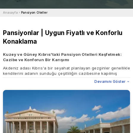
Anasayfa
Pansiyon Oteller
Pansiyonlar | Uygun Fiyatlı ve Konforlu
Konaklama
Kuzey ve Güney Kıbrıs'taki Pansiyon Otelleri Keşfetmek:
Cazibe ve Konforun Bir Karışımı
Akdeniz adası Kıbrıs'a bir seyahat planlayan gezginler genellikle
kendilerini adanın sunduğu çeşitliliğin cazibesine kapılmış
bulurlar. Güney sahillerinin güneşle öpüşen plajlarından kuzeyin
Devamını Göster
zengin tarihi ve kültürel dokusuna kadar Kıbrıs unutulmaz
deneyimler vaat eder. Kuzey ve Güney Kıbrıs'taki pansiyon
oteller, yerel cazibenin dokunuşunu sunan rahat ve bütçe dostu
konaklama arayanlar için ideal bir seçenek sunuyor.
Pansiyon Oteller Nedir?
Misafirhaneler veya aile işletmesi hanlar olarak da bilinen
pansiyon oteller, samimi ve kişisel bir konaklama deneyimi
sunar. Bu tesisler genellikle geleneksel otellerden daha