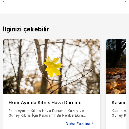
İlginizi çekebilir
Ekim Ayında Kıbrıs Hava Durumu
Kasım A
Ekim Ayında Kıbrıs Hava Durumu: Kuzey ve
Kasım Ayı
Güney Kıbrıs İçin Kapsamlı Bir RehberEkim
Güney Kıb
ayında Kıbrıs'ta hava durumunun gerçekte nasıl
ayında Kı
Daha Fazlası
olduğunu merak
merak ed