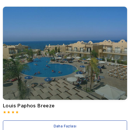
Kıbrıs maceranıza bugün başlayın ve pansiyon otellerin
cazibesinin konaklamanızı unutulmaz kılmasına izin verin!
Louis Paphos Breeze
Daha Fazlası