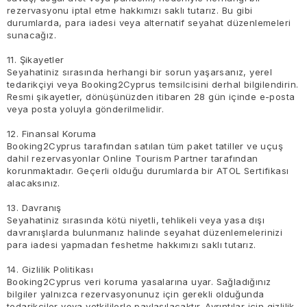
rezervasyonu iptal etme hakkımızı saklı tutarız. Bu gibi
durumlarda, para iadesi veya alternatif seyahat düzenlemeleri
sunacağız.
11. Şikayetler
Seyahatiniz sırasında herhangi bir sorun yaşarsanız, yerel
tedarikçiyi veya Booking2Cyprus temsilcisini derhal bilgilendirin.
Resmi şikayetler, dönüşünüzden itibaren 28 gün içinde e-posta
veya posta yoluyla gönderilmelidir.
12. Finansal Koruma
Booking2Cyprus tarafından satılan tüm paket tatiller ve uçuş
dahil rezervasyonlar Online Tourism Partner tarafından
korunmaktadır. Geçerli olduğu durumlarda bir ATOL Sertifikası
alacaksınız.
13. Davranış
Seyahatiniz sırasında kötü niyetli, tehlikeli veya yasa dışı
davranışlarda bulunmanız halinde seyahat düzenlemelerinizi
para iadesi yapmadan feshetme hakkımızı saklı tutarız.
14. Gizlilik Politikası
Booking2Cyprus veri koruma yasalarına uyar. Sağladığınız
bilgiler yalnızca rezervasyonunuz için gerekli olduğunda
tedarikçiler veya yetkililerle paylaşılacaktır. Ayrıntılar için gizlilik