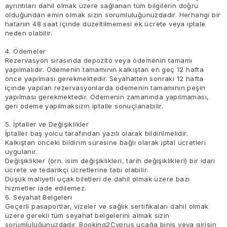
ayrıntıları dahil olmak üzere sağlanan tüm bilgilerin doğru
olduğundan emin olmak sizin sorumluluğunuzdadır. Herhangi bir
hatanın 48 saat içinde düzeltilmemesi ek ücrete veya iptale
neden olabilir.
4. Ödemeler
Rezervasyon sırasında depozito veya ödemenin tamamı
yapılmalıdır. Ödemenin tamamının kalkıştan en geç 12 hafta
önce yapılması gerekmektedir. Seyahatten sonraki 12 hafta
içinde yapılan rezervasyonlarda ödemenin tamamının peşin
yapılması gerekmektedir. Ödemenin zamanında yapılmaması,
geri ödeme yapılmaksızın iptalle sonuçlanabilir.
5. İptaller ve Değişiklikler
İptaller baş yolcu tarafından yazılı olarak bildirilmelidir.
Kalkıştan önceki bildirim süresine bağlı olarak iptal ücretleri
uygulanır.
Değişiklikler (örn. isim değişiklikleri, tarih değişiklikleri) bir idari
ücrete ve tedarikçi ücretlerine tabi olabilir.
Düşük maliyetli uçak biletleri de dahil olmak üzere bazı
hizmetler iade edilemez.
6. Seyahat Belgeleri
Geçerli pasaportlar, vizeler ve sağlık sertifikaları dahil olmak
üzere gerekli tüm seyahat belgelerini almak sizin
sorumluluğunuzdadır. Booking2Cyprus uçağa biniş veya girişin