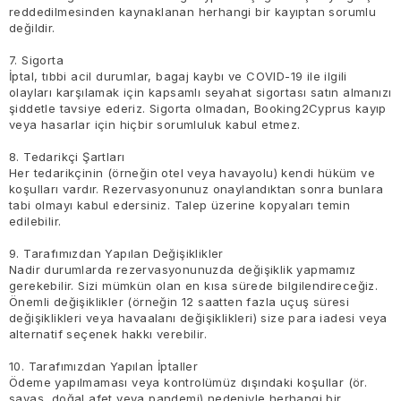
reddedilmesinden kaynaklanan herhangi bir kayıptan sorumlu
değildir.
7. Sigorta
İptal, tıbbi acil durumlar, bagaj kaybı ve COVID-19 ile ilgili
olayları karşılamak için kapsamlı seyahat sigortası satın almanızı
şiddetle tavsiye ederiz. Sigorta olmadan, Booking2Cyprus kayıp
veya hasarlar için hiçbir sorumluluk kabul etmez.
8. Tedarikçi Şartları
Her tedarikçinin (örneğin otel veya havayolu) kendi hüküm ve
koşulları vardır. Rezervasyonunuz onaylandıktan sonra bunlara
tabi olmayı kabul edersiniz. Talep üzerine kopyaları temin
edilebilir.
9. Tarafımızdan Yapılan Değişiklikler
Nadir durumlarda rezervasyonunuzda değişiklik yapmamız
gerekebilir. Sizi mümkün olan en kısa sürede bilgilendireceğiz.
Önemli değişiklikler (örneğin 12 saatten fazla uçuş süresi
değişiklikleri veya havaalanı değişiklikleri) size para iadesi veya
alternatif seçenek hakkı verebilir.
10. Tarafımızdan Yapılan İptaller
Ödeme yapılmaması veya kontrolümüz dışındaki koşullar (ör.
savaş, doğal afet veya pandemi) nedeniyle herhangi bir