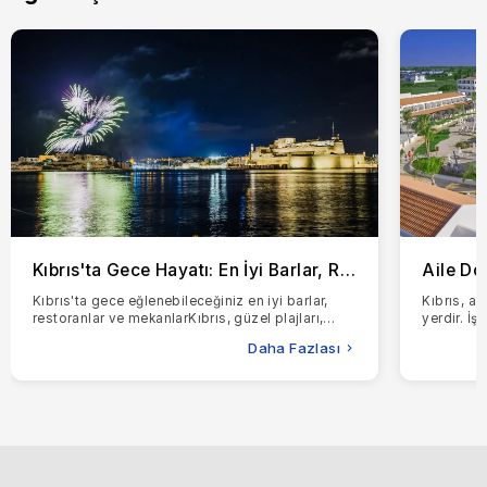
Kıbrıs'ta Gece Hayatı: En İyi Barlar, Restoranlar ve Eğlence Mekanları
Kıbrıs'ta gece eğlenebileceğiniz en iyi barlar,
Kıbrıs, ai
restoranlar ve mekanlarKıbrıs, güzel plajları,
yerdir. İş
büyüleyici tarihi ve hareketli gece hayatıyla
şeyler.Kıb
Daha Fazlası
tanını
iyi yerle