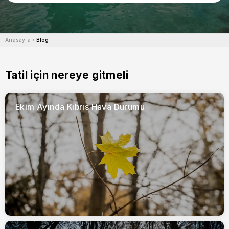
Anasayfa
Blog
Tatil için nereye gitmeli
Ekim Ayında Kıbrıs Hava Durumu