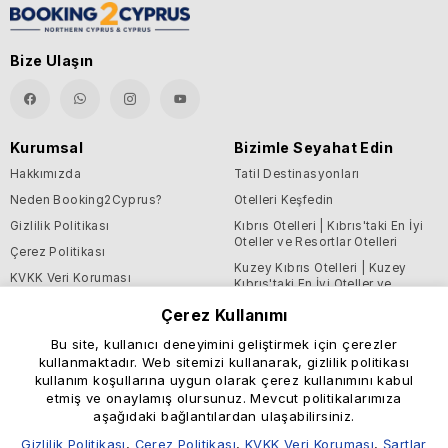
Bize Ulaşın
Kurumsal
Bizimle Seyahat Edin
Hakkımızda
Tatil Destinasyonları
Neden Booking2Cyprus?
Otelleri Keşfedin
Gizlilik Politikası
Kıbrıs Otelleri | Kıbrıs'taki En İyi
Oteller ve Resortlar Otelleri
Çerez Politikası
Kuzey Kıbrıs Otelleri | Kuzey
KVKK Veri Koruması
Kıbrıs'taki En İyi Oteller ve
Resortlar Otelleri
Şartlar ve Koşullar
Çerez Kullanımı
Blog
Bu site, kullanıcı deneyimini geliştirmek için çerezler
kullanmaktadır. Web sitemizi kullanarak, gizlilik politikası
Destek ve Faydalı Bilgiler
kullanım koşullarına uygun olarak çerez kullanımını kabul
Yardım Merkezi
etmiş ve onaylamış olursunuz. Mevcut politikalarımıza
aşağıdaki bağlantılardan ulaşabilirsiniz.
Bize Ulaşın
Gizlilik Politikası
,
Çerez Politikası
,
KVKK Veri Koruması
,
Şartlar