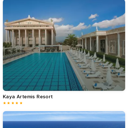
Bafra Turizm Bölgesi alanında birbirinden kaliteli, bilinen ve
tercih edilen birçok otel bulunur. Kıbrıs Bafra Otelleri
müşterilerin isteklerini karşılamaya, rahat ve heyecan verici bir
tatil sunmak için çok daha fazla dikkat eder ve ekstra yatırımlar
yaparlar.
Concorde Luxury Resort
Bafra’da yer alan lüksün ve konforun merkezi sayılabilecek
toplamda 125 bin metrekarelik bir alana konumlandırılmış
Concorde Luxury Resort’un toplam oda sayısı 569’dur.Farklı ve
özgün bir mimari tasarıma sahip villa konseptleri ile farklı bir
ambiyans yaratır. Concorde Luxury Resort’da; sabah, öğle,
akşam açık büfe yemekler açık büfe sunulur. Pazar günlerine
özel olarak brunch büfe hizmeti verilir. Otel kendi belirlediği
markalara ait yerli ve yabancı alkollü ve alkolsüz içecekleri, tüm
gün ücretsiz olarak sizlere sunar. Tesiste yer alan ana
restoranda sadece belirtilen konsept dahilinde içecek servisi
yapılır. Haftanın belirli günleri ve rezervasyonlu hizmet veren ala
carte restoranlarda, özel lezzetlerden faydalanabilirsiniz. Kıbrıs
Kaya Artemis Resort
Bafra Concorde Otel bünyesinde bulunan Sentire SPA
Merkezi’nde alanında uzmanlaşmış personellere masaj terapileri
yaptırarak rahatlayabilirsiniz. Cildinize ve bedeninize iyi gelecek
çeşitli bakımlardan birini yaptırarak kendinizi şımartabilirsiniz.
Geleneksel bir arınma ve temizlik aracı olan Türk Hamamı,
buhar banyosu gibi olanaklar misafirlerin beğenisine sunulur.