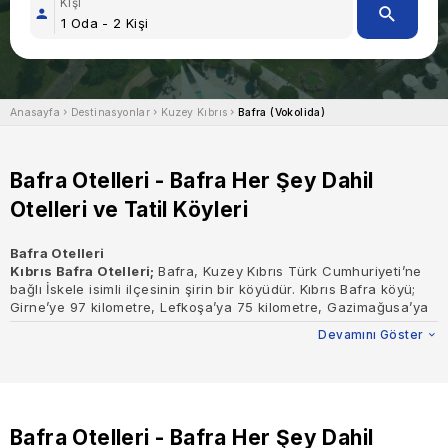
Kişi
Anasayfa
Destinasyonlar
Kuzey Kıbrıs
Bafra (Vokolida)
Bafra Otelleri - Bafra Her Şey Dahil
Otelleri ve Tatil Köyleri
Bafra Otelleri
Kıbrıs Bafra Otelleri;
Bafra, Kuzey Kıbrıs Türk Cumhuriyeti’ne
bağlı İskele isimli ilçesinin şirin bir köyüdür. Kıbrıs Bafra köyü;
Girne’ye 97 kilometre, Lefkoşa’ya 75 kilometre, Gazimağusa’ya
41 kilometre mesafededir. Toplam uzunluğu dokuz kilometrelik
Devamını Göster
bir alanı kaplayan geniş bir plajı vardır. Buna rağmen henüz tam
olarak değeri bilinmemiş bir tatil bölgesidir. 2000'li yılların ilk
zamanlarında bu bölgenin turizm yatırım alanı olması
kararlaştırılmıştır. Bafra’da hayata geçmiş iki projenin dışında
halen beklemede olan farklı projelerin de var olduğu bilinir.
Yapılması planlanan tüm yatırım projelerinin bitirilmesiyle
Bafra Otelleri - Bafra Her Şey Dahil