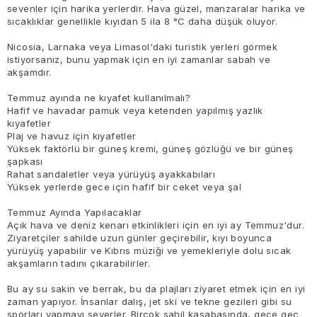
sevenler için harika yerlerdir. Hava güzel, manzaralar harika ve
sıcaklıklar genellikle kıyıdan 5 ila 8 °C daha düşük oluyor.
Nicosia, Larnaka veya Limasol'daki turistik yerleri görmek
istiyorsanız, bunu yapmak için en iyi zamanlar sabah ve
akşamdır.
Temmuz ayında ne kıyafet kullanılmalı?
Hafif ve havadar pamuk veya ketenden yapılmış yazlık
kıyafetler
Plaj ve havuz için kıyafetler
Yüksek faktörlü bir güneş kremi, güneş gözlüğü ve bir güneş
şapkası
Rahat sandaletler veya yürüyüş ayakkabıları
Yüksek yerlerde gece için hafif bir ceket veya şal
Temmuz Ayında Yapılacaklar
Açık hava ve deniz kenarı etkinlikleri için en iyi ay Temmuz'dur.
Ziyaretçiler sahilde uzun günler geçirebilir, kıyı boyunca
yürüyüş yapabilir ve Kıbrıs müziği ve yemekleriyle dolu sıcak
akşamların tadını çıkarabilirler.
Bu ay su sakin ve berrak, bu da plajları ziyaret etmek için en iyi
zaman yapıyor. İnsanlar dalış, jet ski ve tekne gezileri gibi su
sporları yapmayı severler. Birçok sahil kasabasında, gece geç