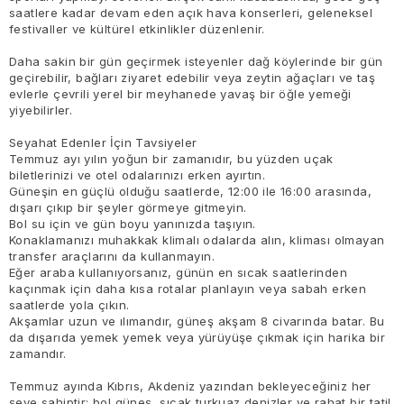
saatlere kadar devam eden açık hava konserleri, geleneksel
festivaller ve kültürel etkinlikler düzenlenir.
Daha sakin bir gün geçirmek isteyenler dağ köylerinde bir gün
geçirebilir, bağları ziyaret edebilir veya zeytin ağaçları ve taş
evlerle çevrili yerel bir meyhanede yavaş bir öğle yemeği
yiyebilirler.
Seyahat Edenler İçin Tavsiyeler
Temmuz ayı yılın yoğun bir zamanıdır, bu yüzden uçak
biletlerinizi ve otel odalarınızı erken ayırtın.
Güneşin en güçlü olduğu saatlerde, 12:00 ile 16:00 arasında,
dışarı çıkıp bir şeyler görmeye gitmeyin.
Bol su için ve gün boyu yanınızda taşıyın.
Konaklamanızı muhakkak klimalı odalarda alın, kliması olmayan
transfer araçlarını da kullanmayın.
Eğer araba kullanıyorsanız, günün en sıcak saatlerinden
kaçınmak için daha kısa rotalar planlayın veya sabah erken
saatlerde yola çıkın.
Akşamlar uzun ve ılımandır, güneş akşam 8 civarında batar. Bu
da dışarıda yemek yemek veya yürüyüşe çıkmak için harika bir
zamandır.
Temmuz ayında Kıbrıs, Akdeniz yazından bekleyeceğiniz her
şeye sahiptir: bol güneş, sıcak turkuaz denizler ve rahat bir tatil