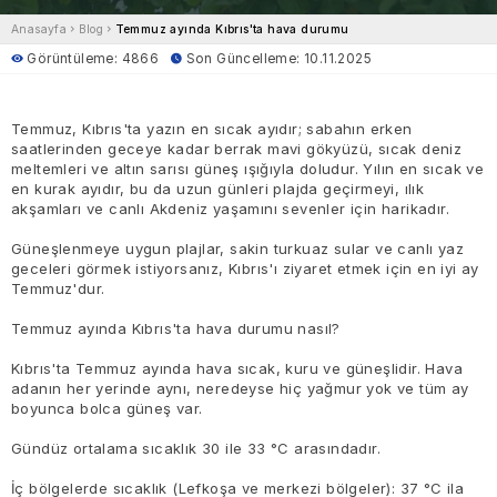
Anasayfa
Blog
Temmuz ayında Kıbrıs'ta hava durumu
Görüntüleme: 4866
Son Güncelleme: 10.11.2025
Temmuz, Kıbrıs'ta yazın en sıcak ayıdır; sabahın erken
saatlerinden geceye kadar berrak mavi gökyüzü, sıcak deniz
meltemleri ve altın sarısı güneş ışığıyla doludur. Yılın en sıcak ve
en kurak ayıdır, bu da uzun günleri plajda geçirmeyi, ılık
akşamları ve canlı Akdeniz yaşamını sevenler için harikadır.
Güneşlenmeye uygun plajlar, sakin turkuaz sular ve canlı yaz
geceleri görmek istiyorsanız, Kıbrıs'ı ziyaret etmek için en iyi ay
Temmuz'dur.
Temmuz ayında Kıbrıs'ta hava durumu nasıl?
Kıbrıs'ta Temmuz ayında hava sıcak, kuru ve güneşlidir. Hava
adanın her yerinde aynı, neredeyse hiç yağmur yok ve tüm ay
boyunca bolca güneş var.
Gündüz ortalama sıcaklık 30 ile 33 °C arasındadır.
İç bölgelerde sıcaklık (Lefkoşa ve merkezi bölgeler): 37 °C ila