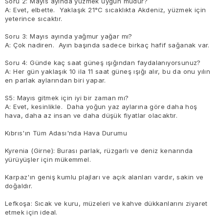
Soru 2: Mayıs ayında yüzmek uygun mudur?
A: Evet, elbette. Yaklaşık 21°C sıcaklıkta Akdeniz, yüzmek için
yeterince sıcaktır.
Soru 3: Mayıs ayında yağmur yağar mı?
A: Çok nadiren. Ayın başında sadece birkaç hafif sağanak var.
Soru 4: Günde kaç saat güneş ışığından faydalanıyorsunuz?
A: Her gün yaklaşık 10 ila 11 saat güneş ışığı alır, bu da onu yılın
en parlak aylarından biri yapar.
S5: Mayıs gitmek için iyi bir zaman mı?
A: Evet, kesinlikle. Daha yoğun yaz aylarına göre daha hoş
hava, daha az insan ve daha düşük fiyatlar olacaktır.
Kıbrıs'ın Tüm Adası'nda Hava Durumu
Kyrenia (Girne): Burası parlak, rüzgarlı ve deniz kenarında
yürüyüşler için mükemmel.
Karpaz'ın geniş kumlu plajları ve açık alanları vardır, sakin ve
doğaldır.
Lefkoşa: Sıcak ve kuru, müzeleri ve kahve dükkanlarını ziyaret
etmek için ideal.