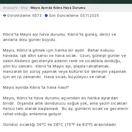
Anasayfa
Blog
Mayıs Ayında Kıbrıs Hava Durumu
Görüntüleme: 6573
Son Güncelleme: 03.11.2025
Kıbrıs'ta Mayıs ayı hava durumu Kıbrıs'ta güneş, deniz ve
anılarla dolu günler büyülü.
Mayıs, Kıbrıs'a gitmek için harika bir aydır. Bahar kokusu
havada, ışık altın sarısı ve hava sıcak. Uzun, güneşli günler ve
sakin Akdeniz geceleriyle adanın renk ve sıcaklıkla dolduğu,
yılın bu zamanı. Kıbrıs'ta Mayıs ayı, plajda rahatlamak,
manzaralı bir sürüş yapmak veya kültürel bir deneyim yaşamak
için en iyi zamandır. Hava sıcak, büyüleyici ve rahat.
Mayıs ayında Kıbrıs'ta hava nasıl?
Mayıs, Kıbrıs'ta hava durumu açısından en harika aylardan
biridir. Dışarıda artık dondurucu soğuk yok, ama yazın sıcakları
henüz tam olarak başlamadı. Bu ay, günlerin sıcak ve gecelerin
rahat olduğu anlamına geliyor.
Gündüz sıcaklığı 24°C ile 28°C (75°F ile 83°F) arasındadır.