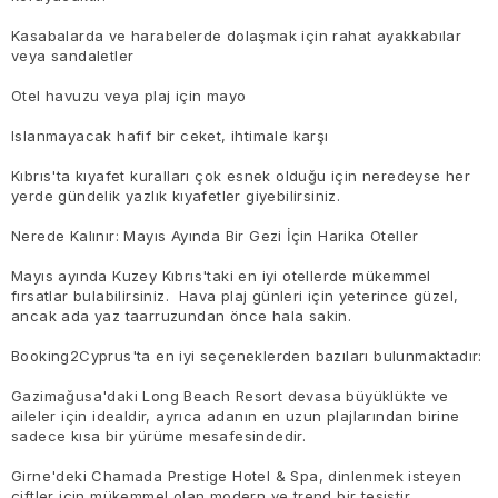
Kasabalarda ve harabelerde dolaşmak için rahat ayakkabılar
veya sandaletler
Otel havuzu veya plaj için mayo
Islanmayacak hafif bir ceket, ihtimale karşı
Kıbrıs'ta kıyafet kuralları çok esnek olduğu için neredeyse her
yerde gündelik yazlık kıyafetler giyebilirsiniz.
Nerede Kalınır: Mayıs Ayında Bir Gezi İçin Harika Oteller
Mayıs ayında Kuzey Kıbrıs'taki en iyi otellerde mükemmel
fırsatlar bulabilirsiniz. Hava plaj günleri için yeterince güzel,
ancak ada yaz taarruzundan önce hala sakin.
Booking2Cyprus'ta en iyi seçeneklerden bazıları bulunmaktadır:
Gazimağusa'daki Long Beach Resort devasa büyüklükte ve
aileler için idealdir, ayrıca adanın en uzun plajlarından birine
sadece kısa bir yürüme mesafesindedir.
Girne'deki Chamada Prestige Hotel & Spa, dinlenmek isteyen
çiftler için mükemmel olan modern ve trend bir tesistir.