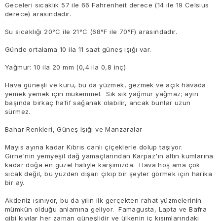
Geceleri sıcaklık 57 ile 66 Fahrenheit derece (14 ile 19 Celsius
derece) arasındadır.
Su sıcaklığı 20°C ile 21°C (68°F ile 70°F) arasındadır.
Günde ortalama 10 ila 11 saat güneş ışığı var.
Yağmur: 10 ila 20 mm (0,4 ila 0,8 inç)
Hava güneşli ve kuru, bu da yüzmek, gezmek ve açık havada
yemek yemek için mükemmel. Sık sık yağmur yağmaz; ayın
başında birkaç hafif sağanak olabilir, ancak bunlar uzun
sürmez.
Bahar Renkleri, Güneş Işığı ve Manzaralar
Mayıs ayına kadar Kıbrıs canlı çiçeklerle dolup taşıyor.
Girne'nin yemyeşil dağ yamaçlarından Karpaz'ın altın kumlarına
kadar doğa en güzel haliyle karşımızda. Hava hoş ama çok
sıcak değil, bu yüzden dışarı çıkıp bir şeyler görmek için harika
bir ay.
Akdeniz ısınıyor, bu da yılın ilk gerçekten rahat yüzmelerinin
mümkün olduğu anlamına geliyor. Famagusta, Lapta ve Bafra
gibi kıyılar her zaman güneşlidir ve ülkenin iç kısımlarındaki