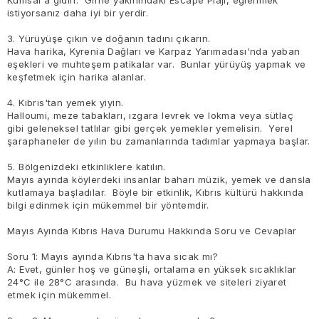
Kumsal'a gidin. Girne yakınındaki Escape Plajı, eğlenmek
istiyorsanız daha iyi bir yerdir.
3. Yürüyüşe çıkın ve doğanın tadını çıkarın.
Hava harika, Kyrenia Dağları ve Karpaz Yarımadası'nda yaban
eşekleri ve muhteşem patikalar var. Bunlar yürüyüş yapmak ve
keşfetmek için harika alanlar.
4. Kıbrıs'tan yemek yiyin.
Halloumi, meze tabakları, ızgara levrek ve lokma veya sütlaç
gibi geleneksel tatlılar gibi gerçek yemekler yemelisin. Yerel
şaraphaneler de yılın bu zamanlarında tadımlar yapmaya başlar.
5. Bölgenizdeki etkinliklere katılın.
Mayıs ayında köylerdeki insanlar baharı müzik, yemek ve dansla
kutlamaya başladılar. Böyle bir etkinlik, Kıbrıs kültürü hakkında
bilgi edinmek için mükemmel bir yöntemdir.
Mayıs Ayında Kıbrıs Hava Durumu Hakkında Soru ve Cevaplar
Soru 1: Mayıs ayında Kıbrıs'ta hava sıcak mı?
A: Evet, günler hoş ve güneşli, ortalama en yüksek sıcaklıklar
24°C ile 28°C arasında. Bu hava yüzmek ve siteleri ziyaret
etmek için mükemmel.