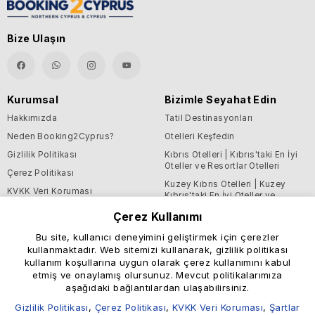
Bize Ulaşın
Kurumsal
Bizimle Seyahat Edin
Hakkımızda
Tatil Destinasyonları
Neden Booking2Cyprus?
Otelleri Keşfedin
Gizlilik Politikası
Kıbrıs Otelleri | Kıbrıs'taki En İyi
Oteller ve Resortlar Otelleri
Çerez Politikası
Kuzey Kıbrıs Otelleri | Kuzey
KVKK Veri Koruması
Kıbrıs'taki En İyi Oteller ve
Resortlar Otelleri
Şartlar ve Koşullar
Çerez Kullanımı
Blog
Bu site, kullanıcı deneyimini geliştirmek için çerezler
kullanmaktadır. Web sitemizi kullanarak, gizlilik politikası
Destek ve Faydalı Bilgiler
kullanım koşullarına uygun olarak çerez kullanımını kabul
Yardım Merkezi
etmiş ve onaylamış olursunuz. Mevcut politikalarımıza
aşağıdaki bağlantılardan ulaşabilirsiniz.
Bize Ulaşın
Gizlilik Politikası
,
Çerez Politikası
,
KVKK Veri Koruması
,
Şartlar