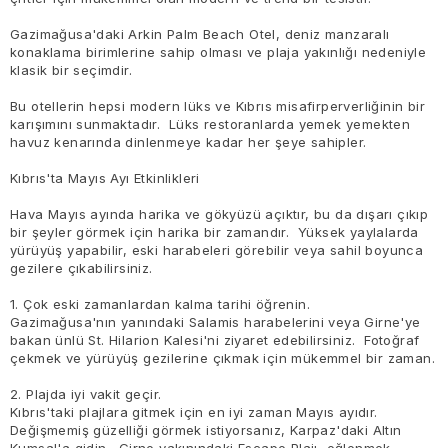
Gazimağusa'daki Arkin Palm Beach Otel, deniz manzaralı
konaklama birimlerine sahip olması ve plaja yakınlığı nedeniyle
klasik bir seçimdir.
Bu otellerin hepsi modern lüks ve Kıbrıs misafirperverliğinin bir
karışımını sunmaktadır. Lüks restoranlarda yemek yemekten
havuz kenarında dinlenmeye kadar her şeye sahipler.
Kıbrıs'ta Mayıs Ayı Etkinlikleri
Hava Mayıs ayında harika ve gökyüzü açıktır, bu da dışarı çıkıp
bir şeyler görmek için harika bir zamandır. Yüksek yaylalarda
yürüyüş yapabilir, eski harabeleri görebilir veya sahil boyunca
gezilere çıkabilirsiniz.
1. Çok eski zamanlardan kalma tarihi öğrenin.
Gazimağusa'nın yanındaki Salamis harabelerini veya Girne'ye
bakan ünlü St. Hilarion Kalesi'ni ziyaret edebilirsiniz. Fotoğraf
çekmek ve yürüyüş gezilerine çıkmak için mükemmel bir zaman.
2. Plajda iyi vakit geçir.
Kıbrıs'taki plajlara gitmek için en iyi zaman Mayıs ayıdır.
Değişmemiş güzelliği görmek istiyorsanız, Karpaz'daki Altın