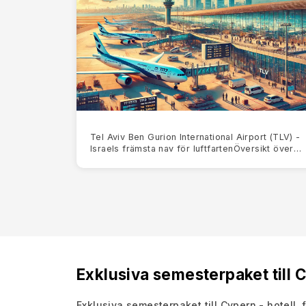
Tel Aviv Ben Gurion International Airport (TLV) -
Israels främsta nav för luftfartenÖversikt över
Ben Gurion International Airport (TLV)Ben Gurion
Internati
Exklusiva semesterpaket till C
Exklusiva semesterpaket till Cypern - hotell, 