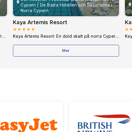
Cypern | De Bästa Hotellen och Resorterna i
Norra Cypern
Kaya Artemis Resort
Ka
Concorde Luxury Resort: Det bästa hotellet i Bafra, norra CypernThe Concorde Luxury Resort i Bafra erbjuder en vacker blandning av lyxiga bekvämligheter, fant
Kaya Artemis Resort: En dold skatt på norra CypernKaya Artemis Resort är ett arkitektoniskt underverk som kombinerar det förflutnas skönhet med modern lyxko
Mer