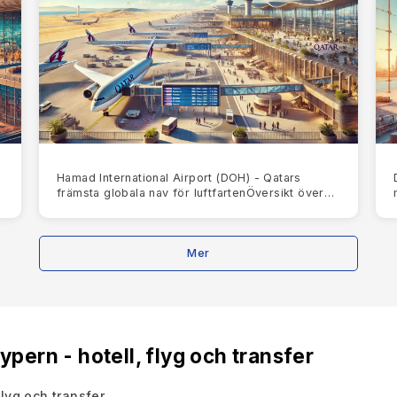
Hamad International Airport (DOH) - Qatars
främsta globala nav för luftfartenÖversikt över
Hamad International Airport (DOH)Hamad
International Airport (DOH
Mer
ypern - hotell, flyg och transfer
flyg och transfer