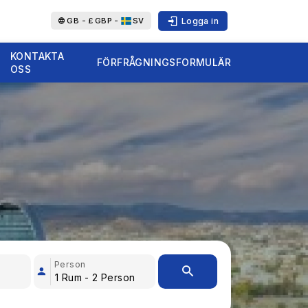
Logga in
GB -
£
GBP -
SV
KONTAKTA
FÖRFRÅGNINGSFORMULÄR
OSS
Person