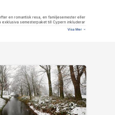
fter en romantisk resa, en familjesemester eller
a exklusiva semesterpaket till Cypern inkluderar
Visa Mer
ativ till:
delser.
yanair och Wizz Air
, för att erbjuda de bästa
r säkerställer vi en smidig bokningsupplevelse
v, inklusive
lyxiga strandresorter,