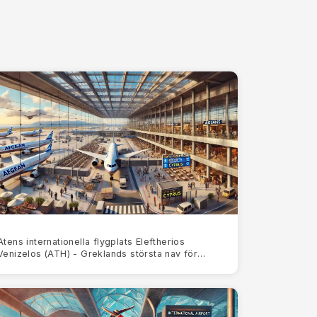
Atens internationella flygplats Eleftherios
Venizelos (ATH) - Greklands största nav för
luftfartenÖversikt över Atens internationella
flygplats (ATH)Athens