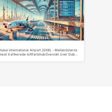
Dubai International Airport (DXB) - Mellanösterns
mest trafikerade luftfartshubÖversikt över Dubai
International Airport (DXB)Dubai International
Airport (DX