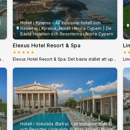
|
Hotell i Kyrenia – All Inclusive-hotell och
Resorter i Kyrenia, Hotell i Norra Cypern | De
Bästa Hotellen och Resorterna i Norra Cypern
Elexus Hotel Resort & Spa
Li
Salamis Bay Conti Resort Hotel; All-inclusive Salamis HotelSalamis Bay Conti Resort Hotel ligger i det historiska området Famagusta, vid Medelhavets vackra str
Elexus Hotel Resort & Spa: Det bästa stället att uppleva lyx och natur på norra Cypern Elexus Hotel Resort & Spa är mycket mer än en femstjärnig semester
Hotell i Vokolida (Bafra) – All Inclusive-hotell
|
och Resorter i Vokolida (Bafra), Hotell i Norra