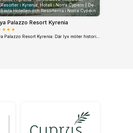
Resorter i Kyrenia, Hotell i Norra Cypern | De
Bästa Hotellen och Resorterna i Norra Cypern
ya Palazzo Resort Kyrenia
Kaya Palazzo Resort Kyrenia: Där lyx möter historia på norra CypernKaya Palazzo Resort är en fridfull plats att bo på i hjärtat av Kyrenia, en av norra Cy