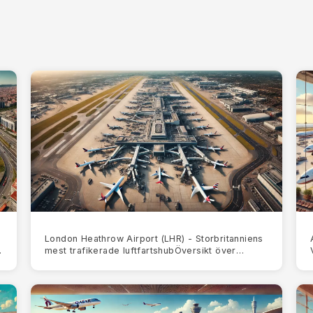
London Heathrow Airport (LHR) - Storbritanniens
mest trafikerade luftfartshubÖversikt över
l
Heathrow Airport (LHR)London Heathrow Airport
(LHR) är den störst