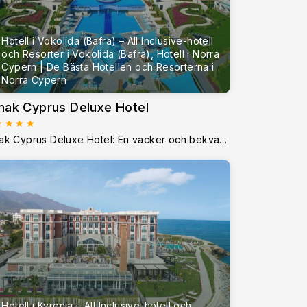
Hotell i Vokolida (Bafra) – All Inclusive-hotell
och Resorter i Vokolida (Bafra), Hotell i Norra
Cypern | De Bästa Hotellen och Resorterna i
Norra Cypern
mak Cyprus Deluxe Hotel
Limak Cyprus Deluxe Hotel: En vacker och bekväm plats med mycket att göraLimak Cyprus Deluxe Hotel är ett konstverk inom lyx, gästfrihet och arkitektur. D
Hotell i Kyrenia – All Inclusive-hotell och