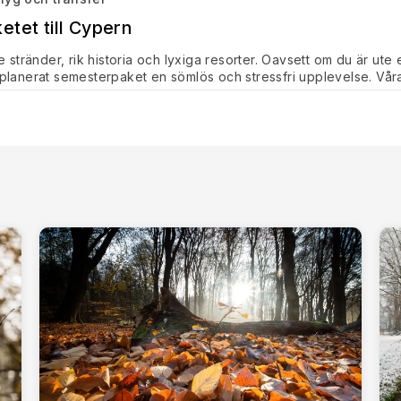
tet till Cypern
tränder, rik historia och lyxiga resorter. Oavsett om du är ute e
älplanerat semesterpaket en sömlös och stressfri upplevelse. Vår
 flygplatstransfer.
n
ll någon av de internationella flygplatserna. Vi erbjuder flygaltern
imära internationella flygplatsen med omfattande globala förbin
 för resenärer på väg till semesterorter på västkusten.
 norra Cypern, med transit genom Turkiet.
e
Turkish Airlines, British Airways, Emirates, Qatar Airways, R
 Oavsett om du föredrar direktflyg eller budgetvänliga anslutninga
 Var du ska bo
ekta boendet för alla resenärer. Välj mellan en rad olika alternati