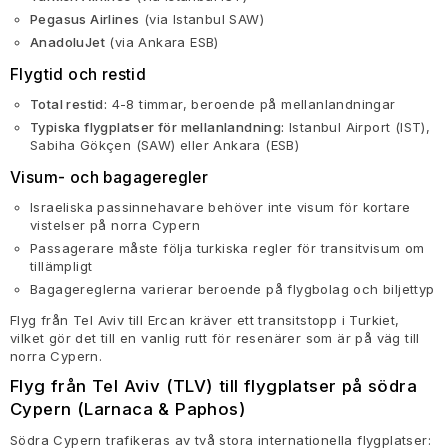
Pegasus Airlines
(via Istanbul SAW)
AnadoluJet
(via Ankara ESB)
Flygtid och restid
Total restid:
4-8 timmar, beroende på mellanlandningar
Typiska flygplatser för mellanlandning:
Istanbul Airport (IST),
Sabiha Gökçen (SAW) eller Ankara (ESB)
Visum- och bagageregler
Israeliska passinnehavare behöver inte visum för kortare
vistelser på norra Cypern
Passagerare måste följa turkiska regler för transitvisum om
tillämpligt
Bagagereglerna varierar beroende på flygbolag och biljettyp
Flyg från Tel Aviv till Ercan kräver ett transitstopp i Turkiet,
vilket gör det till en vanlig rutt för resenärer som är på väg till
norra Cypern.
Flyg från Tel Aviv (TLV) till flygplatser på södra
Cypern (Larnaca & Paphos)
Södra Cypern trafikeras av två stora internationella flygplatser: