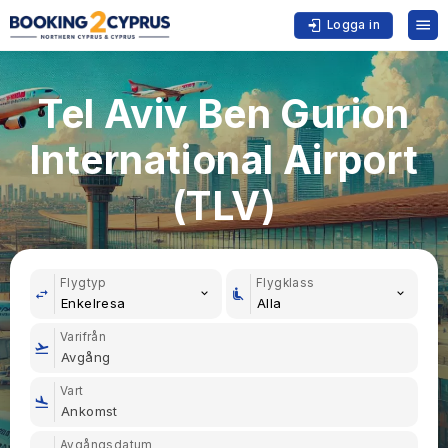
Logga in
Tel Aviv Ben Gurion
International Airport
(TLV)
Flygtyp
Flygklass
Enkelresa
Alla
Varifrån
Vart
Avgångsdatum