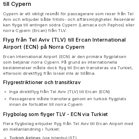
till Cypern
Cypern är ett viktigt resmål för passagerare som reser från Tel
Aviv och erbjuder både fritids- och affärsmöjligheter. Resenärer
kan flyga till antingen södra Cypern (Larnaca och Paphos) eller
norra Cypern (Ercan) från TLV.
Flyg från Tel Aviv (TLV) till Ercan International
Airport (ECN) på Norra Cypern
Ercan International Airport (ECN) är den primära flygplatsen
som betjänar norra Cypern. På grund av internationella
bestämmelser måste dock flyg till Ercan transiteras via Turkiet,
eftersom direktflyg från Israel inte är tillåtna.
Flygrestriktioner och transitkrav
Inga direktflyg från Tel Aviv (TLV) till Ercan (ECN)
Passagerare måste transitera genom en turkisk flygplats
innan de fortsätter till norra Cypern
Flygbolag som flyger TLV - ECN via Turkiet
Flera flygbolag erbjuder flyg från Tel Aviv till Ercan Airport med
en mellanlandning i Turkiet:
Turkish Airlines
(via Istanbul IST)