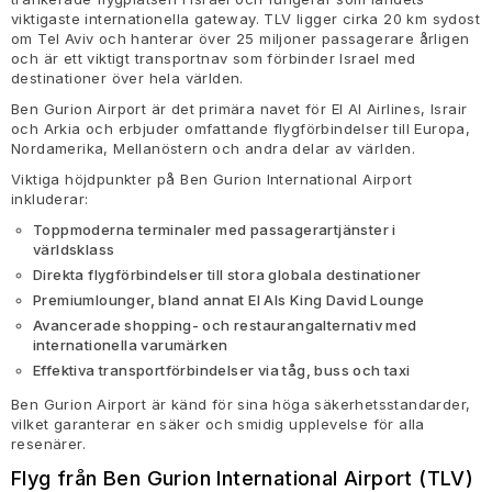
viktigaste internationella gateway. TLV ligger cirka 20 km sydost
om Tel Aviv och hanterar över 25 miljoner passagerare årligen
och är ett viktigt transportnav som förbinder Israel med
destinationer över hela världen.
Ben Gurion Airport är det primära navet för El Al Airlines, Israir
och Arkia och erbjuder omfattande flygförbindelser till Europa,
Nordamerika, Mellanöstern och andra delar av världen.
Viktiga höjdpunkter på Ben Gurion International Airport
inkluderar:
Toppmoderna terminaler med passagerartjänster i
världsklass
Direkta flygförbindelser till stora globala destinationer
Premiumlounger, bland annat El Als King David Lounge
Avancerade shopping- och restaurangalternativ med
internationella varumärken
Effektiva transportförbindelser via tåg, buss och taxi
Ben Gurion Airport är känd för sina höga säkerhetsstandarder,
vilket garanterar en säker och smidig upplevelse för alla
resenärer.
Flyg från Ben Gurion International Airport (TLV)