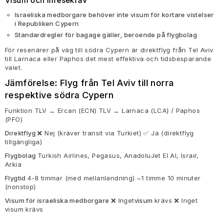
Visum och inresekrav
Israeliska medborgare behöver inte visum för kortare vistelser
i Republiken Cypern
Standardregler för bagage gäller, beroende på flygbolag
För resenärer på väg till södra Cypern är direktflyg från Tel Aviv
till Larnaca eller Paphos det mest effektiva och tidsbesparande
valet.
Jämförelse:
Flyg från Tel Aviv till norra
respektive södra Cypern
Funktion TLV → Ercan (ECN) TLV → Larnaca (LCA) / Paphos
(PFO)
Direktflyg
❌ Nej (kräver transit via Turkiet) ✅ Ja (direktflyg
tillgängliga)
Flygbolag
Turkish Airlines, Pegasus, AnadoluJet El Al, Israir,
Arkia
Flygtid
4-8 timmar (med mellanlandning) ~1 timme 10 minuter
(nonstop)
Visum för israeliska medborgare
❌ Inget
visum
krävs ❌ Inget
visum krävs