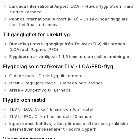
Larnaca International Airport (LCA)
- Huvudflygplatsen, nära
staden Larnaca
Paphos International Airport (PFO)
- En sekundär flygplats
som betjänar turismnav
Tillgänglighet för direktflyg
Direktflyg finns tillgängliga från Tel Aviv (TLV) till Larnaca
(LCA) och Paphos (PFO)
Flygtiderna är vanligtvis 1-1,5 timmar utan mellanlandningar
Flygbolag som trafikerar TLV - LCA/PFO-flyg
El Al Airlines
- Direktflyg till Larnaca
Israir
- Reguljära flyg till Larnaca och Paphos
Arkia
- Budgetflyg till Larnaca
Flygtid och restid
TLV till LCA:
Cirka 1 timme och 10 minuter
TLV till PFO:
Cirka 1 timme och 20 minuter
Ingen transit behövs, vilket gör dessa till de mest praktiska
alternativen för resenärer till södra Cypern