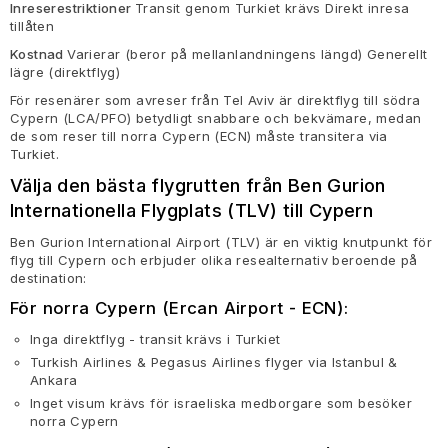
Inreserestriktioner
Transit genom Turkiet krävs Direkt inresa
tillåten
Kostnad
Varierar (beror på mellanlandningens längd) Generellt
lägre (direktflyg)
För resenärer som avreser från Tel Aviv är direktflyg till södra
Cypern (LCA/PFO) betydligt snabbare och bekvämare, medan
de som reser till norra Cypern (ECN) måste transitera via
Turkiet.
Välja den bästa flygrutten från Ben Gurion
Internationella Flygplats (TLV) till Cypern
Ben Gurion International Airport (TLV) är en viktig knutpunkt för
flyg till Cypern och erbjuder olika resealternativ beroende på
destination:
För norra Cypern (Ercan Airport - ECN):
Inga direktflyg - transit krävs i Turkiet
Turkish Airlines & Pegasus Airlines flyger via Istanbul &
Ankara
Inget visum krävs för israeliska medborgare som besöker
norra Cypern