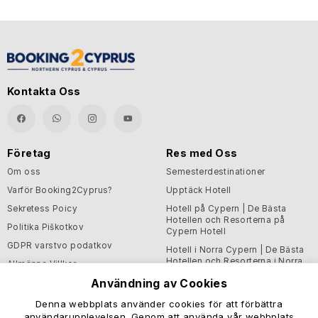
Kontakta Oss
Företag
Res med Oss
Om oss
Semesterdestinationer
Varför Booking2Cyprus?
Upptäck Hotell
Sekretess Poicy
Hotell på Cypern | De Bästa
Hotellen och Resorterna på
Politika Piškotkov
Cypern Hotell
GDPR varstvo podatkov
Hotell i Norra Cypern | De Bästa
Hotellen och Resorterna i Norra
Allmänna Villkor
Cypern Hotell
Användning av Cookies
Blogg
Denna webbplats använder cookies för att förbättra
Support och Hjälpsam
användarupplevelsen. Genom att använda vår webbplats