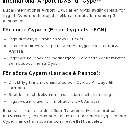
International Airport (DXB) till Cypern
Dubai International Airport (DXB) är en viktig avgångsplats för
flyg till Cypern och erbjuder olika alternativ beroende på
destination:
För norra Cypern (Ercan flygplats - ECN):
Inga direktflyg - transit krävs i Turkiet
Turkish Airlines & Pegasus Airlines flyger via Istanbul &
Ankara
Inget visum krävs för medborgare i Förenade Arabemiraten
som besöker norra Cypern
För södra Cypern (Larnaca & Paphos):
Direktflyg finns med Emirates och Cyprus Airways till
Larnaca
Snabbare och bekvämare resa utan mellanlandningar
Inget visum krävs för innehavare av UAE-pass
Resenärer kan välja det bästa flygalternativet baserat på
bekvämlighet, kostnad och destination, där direktflyg till södra
Cypern är det snabbaste och mest effektiva valet.