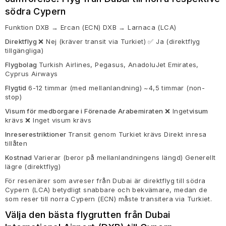
södra Cypern
Funktion DXB → Ercan (ECN) DXB → Larnaca (LCA)
Direktflyg
❌ Nej (kräver transit via Turkiet) ✅ Ja (direktflyg
tillgängliga)
Flygbolag
Turkish Airlines, Pegasus, AnadoluJet Emirates,
Cyprus Airways
Flygtid
6-12 timmar (med mellanlandning) ~4,5 timmar (non-
stop)
Visum för medborgare i Förenade Arabemiraten
❌ Inget
visum
krävs ❌ Inget visum krävs
Inreserestriktioner
Transit genom Turkiet krävs Direkt inresa
tillåten
Kostnad
Varierar (beror på mellanlandningens längd) Generellt
lägre (direktflyg)
För resenärer som avreser från Dubai är direktflyg till södra
Cypern (LCA) betydligt snabbare och bekvämare, medan de
som reser till norra Cypern (ECN) måste transitera via Turkiet.
Välja den bästa flygrutten från Dubai