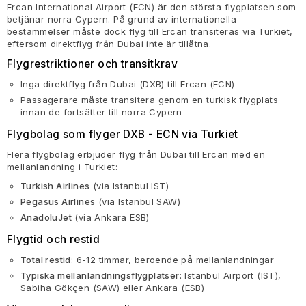
Ercan International Airport (ECN) är den största flygplatsen som
betjänar norra Cypern. På grund av internationella
bestämmelser måste dock flyg till Ercan transiteras via Turkiet,
eftersom direktflyg från Dubai inte är tillåtna.
Flygrestriktioner och transitkrav
Inga direktflyg från Dubai (DXB) till Ercan (ECN)
Passagerare måste transitera genom en turkisk flygplats
innan de fortsätter till norra Cypern
Flygbolag som flyger DXB - ECN via Turkiet
Flera flygbolag erbjuder flyg från Dubai till Ercan med en
mellanlandning i Turkiet:
Turkish Airlines
(via Istanbul IST)
Pegasus Airlines
(via Istanbul SAW)
AnadoluJet
(via Ankara ESB)
Flygtid och restid
Total restid
: 6-12 timmar, beroende på mellanlandningar
Typiska mellanlandningsflygplatser:
Istanbul Airport (IST),
Sabiha Gökçen (SAW) eller Ankara (ESB)