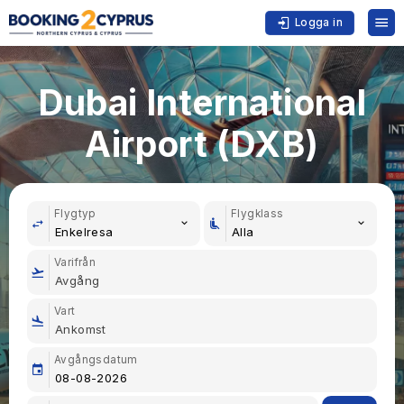
Logga in
Dubai International
Airport (DXB)
Flygtyp
Flygklass
Enkelresa
Alla
Varifrån
Vart
Avgångsdatum