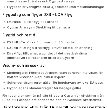
som drivs av Emirates och Cyprus Airways
Flygtiden är vanligtvis cirka 4,5 timmar utan mellanlandningar
Flygbolag som flyger DXB - LCA Flyg
Emirates
- Direktflyg till Larnaca
Cyprus Airways
- Direktflyg till Larnaca
Flygtid och restid
DXB till LCA:
Cirka 4 timmar och 30 minuter
DXB till PFO:
Inga direktflyg; kräver en mellanlandning
Direktflyg till Larnaca gör det till det mest bekväma
alternativet för resenärer till södra Cypern
Visum- och inresekrav
Medborgare i Förenade Arabemiraten behöver inte visum för
kortare vistelser i Republiken Cypern
Schengenvisumregler gäller för innehavare av icke-EU-pass
Flygbolagens standardregler för bagage gäller
För resenärer som är på väg till södra Cypern är direktflyg från
Dubai till Larnaca det snabbaste och bekvämaste alternativet.
Jämförelse:
Flyg från Dubai till norra respektive