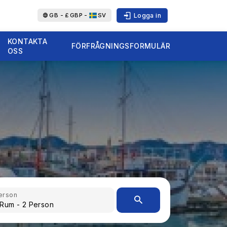
Logga in
GB -
£
GBP -
SV
KONTAKTA
FÖRFRÅGNINGSFORMULÄR
OSS
erson