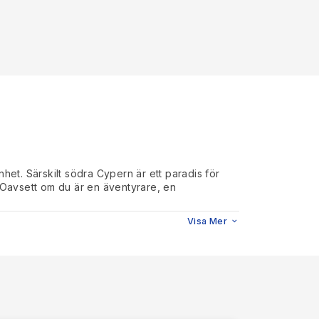
het. Särskilt södra Cypern är ett paradis för
. Oavsett om du är en äventyrare, en
 och har påverkats av den grekiska, romerska,
Visa Mer
ttar om dess ärorika förflutna. En av de mest
tsikt över Medelhavet. Besökare kan utforska
lningar idag, och dess utsökta mosaiker som
sarvslista. Här finns många sevärdheter, t.ex.
r och hjältar.
korsfararnas styre. Denna välbevarade fästning