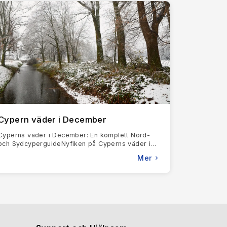
a. Historieälskare kan också utforska
efterlikna de antika palatsens storhet.
ill en idealisk semesterplats för moderna
ay Beach
nära Paphos ett utmärkt val, med sin
ay
i Protaras, känd för sitt kristallklara vatten som
in kritvita sand, lockar unga resenärer från hela
hotell. Bland de bästa valen finns
Amara Hotel i
illflyktsort med sitt spa och lummiga trädgårdar.
stensgator och lokala vingårdar skapar en
Cypern väder i December
er och betonar färska, säsongsbetonade
fald, inklusive halloumiost, grillad bläckfisk och
Cyperns väder i December: En komplett Nord-
 havet, medan de med en söt tand måste prova
och SydcyperguideNyfiken på Cyperns väder i
December? Här är den korta versionen: milda,
Mer
ofta soliga dagar, sval
n oas för naturälskare och erbjuder
t rotad i mytologin. Äventyrliga resenärer kan
 som hålls i september varje år, firar öns
med parader som visar upp blomsterkonst. För en
om ger en inblick i öns konstnärliga själ.