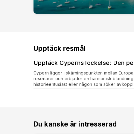
Upptäck resmål
Upptäck Cyperns lockelse: Den pe
Cypern ligger i skärningspunkten mellan Europa, 
resenärer och erbjuder en harmonisk blandning av
historieentusiast eller någon som söker avkoppli
Södra Cypern är en plats där historien kommer ti
bysantinska och ottomanska civilisationen. De h
fängslande platserna är den
arkeologiska park
resterna av den antika staden, inklusive den gr
visar scener från mytologin. En annan höjdpunkt
Dionysos och Theseus hus, som innehåller anmärk
Du kanske är intresserad
För den som är förtrollad av medeltida historia 