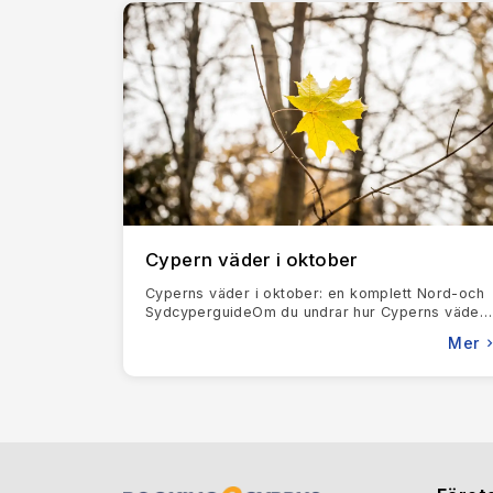
fungerade en gång i tiden som militärbas och p
kungarnas
gravar, ett nätverk av underjordiska 
Samtidigt som södra Cypern är djupt rotad i sin 
resenärer. Kustlinjen är översållad med orörda s
mjuka gyllene sand, grunda vatten och gott om fa
är perfekt för snorkling och vattensporter.
Niss
världen som söker spänning och underhållning.
Södra Cypern är också en knutpunkt för lyxiga bo
Limassol
, känt för sin fantastiska havsutsikt 
För en mer intim upplevelse kan resenärer välja
perfekt miljö för avkoppling.
Cypern väder i oktober
Den kulinariska scenen på södra Cypern är en r
ingredienser. Matälskare kan njuta av traditionel
Cyperns väder i oktober: en komplett Nord-och
loukaniko-korv. Fisk- och skaldjursentusiaster
SydcyperguideOm du undrar hur Cyperns väder 
oktober verkligen är, här är det korta svaret: det
loukoumades
, honungsdränkta munkar som är en
Mer
är en av de
Utöver stränderna och matupplevelserna är södra
vandringsleder med panoramautsikt, avskilda 
utforska undervattensvärlden genom dykutflykter
Festivaler och kulturevenemang gör varje bes
vinodlingsarv med provsmakningar, musik och 
djupare inblick i lokala traditioner kan man be