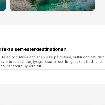
rfekta semesterdestinationen
Asien och Afrika och är en ö rik på historia, kultur och naturskön
 orörda stränder, lyxiga resorter och livliga lokala traditioner
ng, har södra Cypern allt.
ll liv. Regionen har varit en kulturell smältdegel i århundraden
istoriska landmärkena som finns utspridda över hela området berä
en Kourion
, som ligger dramatiskt på en klippa med hisnande u
ekisk-romerska amfiteatern, som fortfarande är värd för förestäl
 är
Paphos arkeologiska park
, som finns med på UNESCO:s värld
ningsvärt välbevarade mosaiker med livfulla skildringar av guda
erbjuder
Kolossi Castle
nära Limassol en inblick i öns tid under 