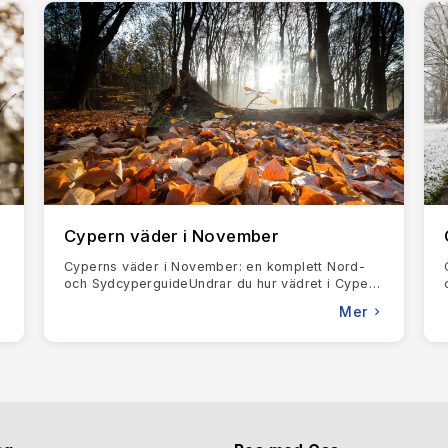
roduktionscentrum för det berömda cypriotiska vinet Commandari
gravar från den hellenistiska perioden, som är utformade för att 
historia, gör dess moderna bekvämligheter och attraktioner det t
tränder, var och en med sin unika charm. För familjer är
Coral B
ciliteter. Äventyrare kommer att hitta sitt paradis på
Fig Tree B
i Beach
i Ayia Napa, som är känd för sitt pulserande nattliv och s
enden, allt från familjevänliga resorter till romantiska boutique
och gourmetmiddagar, och
Almyra i Paphos
, som erbjuder en lugn t
 charmiga pensionat i traditionella byar som
Omodos
, där kuller
Cypern väder i November
esa i sig själv. Det lokala köket återspeglar öns medelhavsrött
l meze, ett urval av små rätter som visar upp öns kulinariska mång
Cyperns väder i November: en komplett Nord-
 kommer att njuta av nyfångad fisk som serveras på tavernor vid
i
och SydcyperguideUndrar du hur vädret i Cypern
i November är? Här är det korta svaret: det är
 lokal favorit.
Mer
milt, mestadels s
 Cypern en lekplats för friluftsentusiaster.
Akamashalvön
är e
vikar och de berömda
Afrodites bad,
en naturlig pool som är djup
 och upptäcka skeppsvrak och ett livligt marint liv.
ök på södra Cypern ännu mer spännande.
Limassols vinfestival
,
dans. På våren väcker
Anthestiria Flower Festival
liv i gatorna 
söka byn
Lefkara
, känd för sina spetsarbeten och silverhantverk, s