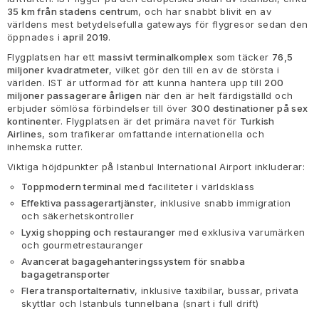
35 km från stadens centrum
, och har snabbt blivit en av
världens mest betydelsefulla gateways för flygresor sedan den
öppnades i
april 2019
.
Flygplatsen har ett
massivt terminalkomplex
som täcker
76,5
miljoner kvadratmeter
, vilket gör den till en av de största i
världen. IST är utformad för att kunna hantera upp till
200
miljoner passagerare årligen
när den är helt färdigställd och
erbjuder sömlösa förbindelser till över
300 destinationer på sex
kontinenter
. Flygplatsen är det primära navet för
Turkish
Airlines
, som trafikerar omfattande internationella och
inhemska rutter.
Viktiga höjdpunkter på Istanbul International Airport inkluderar:
Toppmodern terminal
med faciliteter i världsklass
Effektiva passagerartjänster
, inklusive snabb immigration
och säkerhetskontroller
Lyxig shopping och restauranger
med exklusiva varumärken
och gourmetrestauranger
Avancerat bagagehanteringssystem för snabba
bagagetransporter
Flera transportalternativ
, inklusive taxibilar, bussar, privata
skyttlar och Istanbuls tunnelbana (snart i full drift)