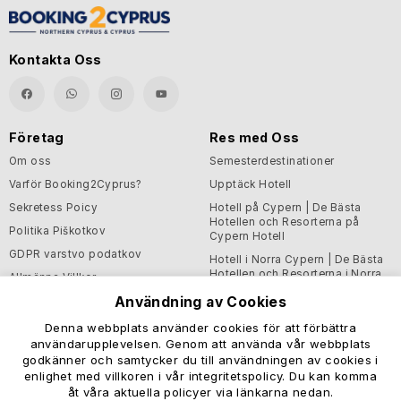
Kontakta Oss
Företag
Res med Oss
Om oss
Semesterdestinationer
Varför Booking2Cyprus?
Upptäck Hotell
Sekretess Poicy
Hotell på Cypern | De Bästa
Hotellen och Resorterna på
Politika Piškotkov
Cypern Hotell
GDPR varstvo podatkov
Hotell i Norra Cypern | De Bästa
Hotellen och Resorterna i Norra
Allmänna Villkor
Cypern Hotell
Användning av Cookies
Blogg
Denna webbplats använder cookies för att förbättra
Support och Hjälpsam
användarupplevelsen. Genom att använda vår webbplats
Information
godkänner och samtycker du till användningen av cookies i
Hjälpcenter
enlighet med villkoren i vår integritetspolicy. Du kan komma
åt våra aktuella policyer via länkarna nedan.
Kontakta oss