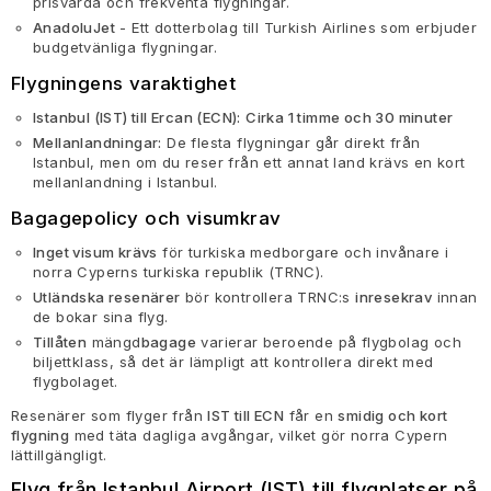
prisvärda och frekventa flygningar.
AnadoluJet
- Ett dotterbolag till Turkish Airlines som erbjuder
budgetvänliga flygningar.
Flygningens varaktighet
Istanbul (IST) till Ercan (ECN):
Cirka 1 timme och 30 minuter
Mellanlandningar:
De flesta flygningar går direkt från
Istanbul, men om du reser från ett annat land krävs en kort
mellanlandning i Istanbul.
Bagagepolicy och visumkrav
Inget visum krävs
för turkiska medborgare och invånare i
norra Cyperns turkiska republik (TRNC).
Utländska resenärer
bör kontrollera TRNC:s
inresekrav
innan
de bokar sina flyg.
Tillåten
mängd
bagage
varierar beroende på flygbolag och
biljettklass, så det är lämpligt att kontrollera direkt med
flygbolaget.
Resenärer som flyger från
IST till ECN
får en
smidig och kort
flygning
med täta dagliga avgångar, vilket gör norra Cypern
lättillgängligt.
Flyg från Istanbul Airport (IST) till flygplatser på