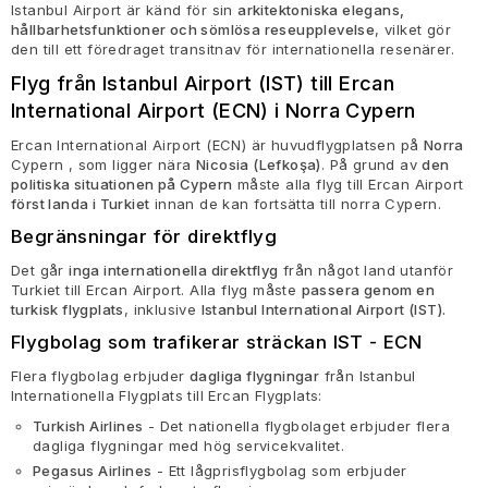
Istanbul Airport är känd för sin
arkitektoniska elegans,
hållbarhetsfunktioner och sömlösa reseupplevelse
, vilket gör
den till ett föredraget transitnav för internationella resenärer.
Flyg från Istanbul Airport (IST) till Ercan
International Airport (ECN) i Norra Cypern
Ercan International Airport (ECN) är huvudflygplatsen på
Norra
Cypern , som ligger nära
Nicosia (Lefkoşa)
. På grund av
den
politiska situationen på Cypern
måste alla flyg till Ercan Airport
först landa i Turkiet
innan de kan fortsätta till norra Cypern.
Begränsningar för direktflyg
Det går
inga internationella direktflyg
från något land utanför
Turkiet till Ercan Airport. Alla flyg måste
passera genom en
turkisk flygplats
, inklusive
Istanbul International Airport (IST).
Flygbolag som trafikerar sträckan IST - ECN
Flera flygbolag erbjuder
dagliga flygningar
från Istanbul
Internationella Flygplats till Ercan Flygplats:
Turkish Airlines
- Det nationella flygbolaget erbjuder flera
dagliga flygningar med hög servicekvalitet.
Pegasus Airlines
- Ett lågprisflygbolag som erbjuder