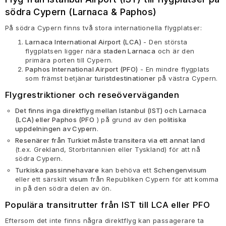
södra Cypern (Larnaca & Paphos)
På södra Cypern finns två stora internationella flygplatser:
Larnaca International Airport (LCA)
- Den största
flygplatsen ligger nära
staden Larnaca
och är den
primära porten till Cypern.
Paphos International Airport (PFO)
- En mindre flygplats
som främst betjänar
turistdestinationer
på västra Cypern.
Flygrestriktioner och reseöverväganden
Det finns inga direktflyg mellan Istanbul (IST) och Larnaca
(LCA) eller Paphos (PFO
) på grund av den
politiska
uppdelningen av Cypern
.
Resenärer från Turkiet måste transitera via ett annat land
(t.ex. Grekland, Storbritannien eller Tyskland) för att nå
södra Cypern.
Turkiska passinnehavare
kan behöva ett
Schengenvisum
eller ett särskilt
visum
från Republiken Cypern för att komma
in på den södra delen av ön.
Populära transitrutter från IST till LCA eller PFO
Eftersom det inte finns några direktflyg kan passagerare ta