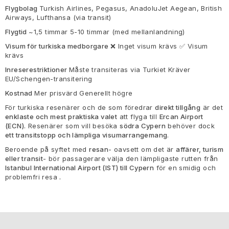
Flygbolag
Turkish Airlines, Pegasus, AnadoluJet Aegean, British
Airways, Lufthansa (via transit)
Flygtid
~1,5 timmar 5-10 timmar (med mellanlandning)
Visum för turkiska medborgare
❌ Inget visum krävs ✅ Visum
krävs
Inreserestriktioner
Måste transiteras via Turkiet Kräver
EU/Schengen-transitering
Kostnad
Mer prisvärd Generellt högre
För turkiska resenärer och de som föredrar
direkt tillgång
är det
enklaste och mest praktiska valet
att flyga till
Ercan Airport
(ECN).
Resenärer som vill besöka
södra Cypern
behöver dock
ett transitstopp och lämpliga visumarrangemang
.
Beroende på syftet med
resan
- oavsett om det är
affärer, turism
eller transit
- bör passagerare välja den lämpligaste rutten från
Istanbul International Airport (IST) till Cypern
för en smidig och
problemfri resa
.