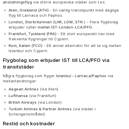
anslutningsflyg
via större europeiska städer som t.ex:
Aten, Grekland (ATH)
- En vanlig transitpunkt med dagliga
flyg till Larnaca och Paphos.
London, Storbritannien (LHR, LGW, STN
) - Flera flygbolag
erbjuder rutter
mellan IST-London-LCA/PFO.
Frankfurt, Tyskland (FRA)
- Ett stort europeiskt nav med
frekventa flygningar till Cypern.
Rom, Italien (FCO)
- Ett annat alternativ för att ta sig mellan
Istanbul och Cypern.
Flygbolag som erbjuder IST till LCA/PFO via
transitstäder
Några flygbolag som flyger
Istanbul - Larnaca/Paphos
via
mellanlandningar:
Aegean Airlines
(via Aten)
Lufthansa
(via Frankfurt)
British Airways
(via London)
Turkish Airlines & Partner Airlines
(via städer i
Schengenområdet)
Restid och kostnader