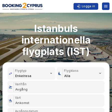
Logga in
Istanbuls
internationella
flygplats (IST)
Flygtyp
Flygklass
Enkelresa
Alla
Varifrån
Vart
Avgångsdatum