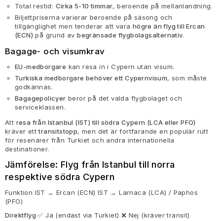
Total restid:
Cirka 5-10 timmar
, beroende på mellanlandning.
Biljettpriserna varierar beroende på säsong och
tillgänglighet men tenderar att vara
högre än flyg till Ercan
(ECN)
på grund av
begränsade flygbolagsalternativ
.
Bagage- och visumkrav
EU-medborgare
kan resa in i Cypern utan visum.
Turkiska medborgare behöver ett Cypernvisum
, som måste
godkännas.
Bagagepolicyer
beror på det valda flygbolaget och
serviceklassen.
Att
resa från Istanbul (IST) till södra Cypern (LCA eller PFO)
kräver ett
transitstopp
, men det är fortfarande en populär rutt
för resenärer från Turkiet och andra internationella
destinationer.
Jämförelse:
Flyg från Istanbul till norra
respektive södra Cypern
Funktion IST → Ercan (ECN) IST → Larnaca (LCA) / Paphos
(PFO)
Direktflyg
✅ Ja (endast via Turkiet) ❌ Nej (kräver transit)