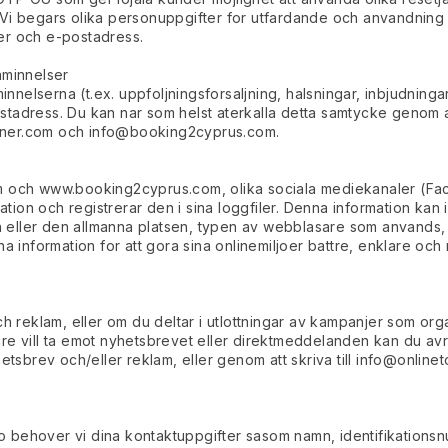
Vi begars olika personuppgifter for utfardande och anvandning a
er och e-postadress.
aminnelser
nelserna (t.ex. uppfoljningsforsaljning, halsningar, inbjudnin
stadress. Du kan nar som helst aterkalla detta samtycke genom a
tner.com
och
info@booking2cyprus.com
.
om och www.booking2cyprus.com, olika sociala mediekanaler (Fa
ation och registrerar den i sina loggfiler. Denna information kan i
nen eller den allmanna platsen, typen av webblasare som anvands
nformation for att gora sina onlinemiljoer battre, enklare och 
ch reklam, eller om du deltar i utlottningar av kampanjer som orga
re vill ta emot nyhetsbrevet eller direktmeddelanden kan du av
etsbrev och/eller reklam, eller genom att skriva till
info@onlinet
iljo behover vi dina kontaktuppgifter sasom namn, identifikation