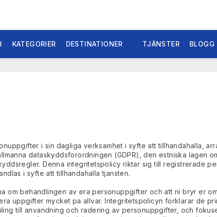
R
KATEGORIER
DESTINATIONER
TJÄNSTER
BLOGG
uppgifter i sin dagliga verksamhet i syfte att tillhandahalla, a
 den allmanna dataskyddsforordningen (GDPR), den estniska lagen
dsregler. Denna integritetspolicy riktar sig till registrerade p
las i syfte att tillhandahalla tjansten.
etna om behandlingen av era personuppgifter och att ni bryr er om
ra uppgifter mycket pa allvar. Integritetspolicyn forklarar de p
ing till anvandning och radering av personuppgifter, och foku