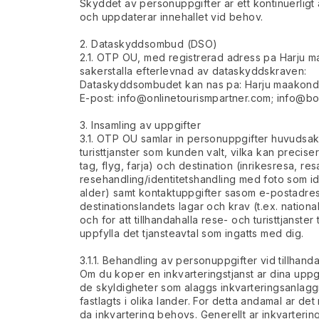
Skyddet av personuppgifter ar ett kontinuerligt 
och uppdaterar innehallet vid behov.
2. Dataskyddsombud (DSO)
2.1. OTP OU, med registrerad adress pa Harju maak
sakerstalla efterlevnad av dataskyddskraven:
Dataskyddsombudet kan nas pa: Harju maakond, Ke
E-post:
info@onlinetourismpartner.com
;
info@bo
3. Insamling av uppgifter
3.1. OTP OU samlar in personuppgifter huvudsakl
turisttjanster som kunden valt, vilka kan precis
tag, flyg, farja) och destination (inrikesresa, r
resehandling/identitetshandling med foto som id
alder) samt kontaktuppgifter sasom e-postadres
destinationslandets lagar och krav (t.ex. nationa
och for att tillhandahalla rese- och turisttjanster 
uppfylla det tjansteavtal som ingatts med dig.
3.1.1. Behandling av personuppgifter vid tillhan
Om du koper en inkvarteringstjanst ar dina uppg
de skyldigheter som alaggs inkvarteringsanlaggn
fastlagts i olika lander. For detta andamal ar d
da inkvartering behovs. Generellt ar inkvarterin