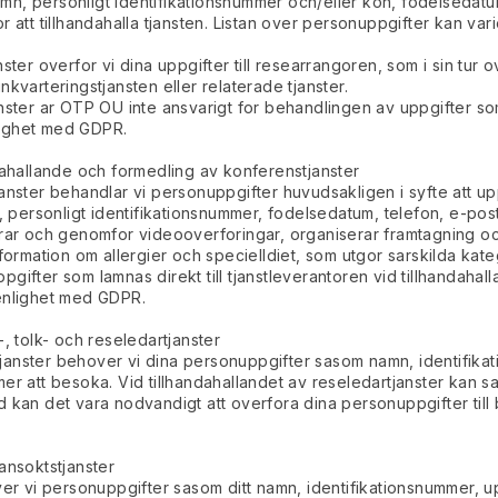
n, personligt identifikationsnummer och/eller kon, fodelsedatum
r att tillhandahalla tjansten. Listan over personuppgifter kan va
ster overfor vi dina uppgifter till researrangoren, som i sin tur o
kvarteringstjansten eller relaterade tjanster.
nster ar OTP OU inte ansvarigt for behandlingen av uppgifter som 
lighet med GDPR.
ndahallande och formedling av konferenstjanster
anster behandlar vi personuppgifter huvudsakligen i syfte att upp
, personligt identifikationsnummer, fodelsedatum, telefon, e-post
erar och genomfor videooverforingar, organiserar framtagning oc
nformation om allergier och specielldiet, som utgor sarskilda kat
ifter som lamnas direkt till tjanstleverantoren vid tillhandahall
 enlighet med GDPR.
, tolk- och reseledartjanster
artjanster behover vi dina personuppgifter sasom namn, identifika
mer att besoka. Vid tillhandahallandet av reseledartjanster kan 
 kan det vara nodvandigt att overfora dina personuppgifter till 
ansoktstjanster
er vi personuppgifter sasom ditt namn, identifikationsnummer, upp