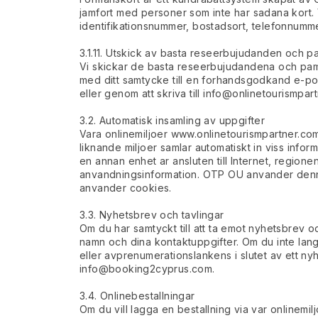
jamfort med personer som inte har sadana kort. 
identifikationsnummer, bostadsort, telefonnumm
3.1.11. Utskick av basta reseerbujudanden och p
Vi skickar de basta reseerbujudandena och pamin
med ditt samtycke till en forhandsgodkand e-po
eller genom att skriva till
info@onlinetourismpar
3.2. Automatisk insamling av uppgifter
Vara onlinemiljoer www.onlinetourismpartner.c
liknande miljoer samlar automatiskt in viss inform
en annan enhet ar ansluten till Internet, regio
anvandningsinformation. OTP OU anvander denna i
anvander cookies.
3.3. Nyhetsbrev och tavlingar
Om du har samtyckt till att ta emot nyhetsbrev o
namn och dina kontaktuppgifter. Om du inte lang
eller avprenumerationslankens i slutet av ett nyh
info@booking2cyprus.com
.
3.4. Onlinebestallningar
Om du vill lagga en bestallning via var onlinem