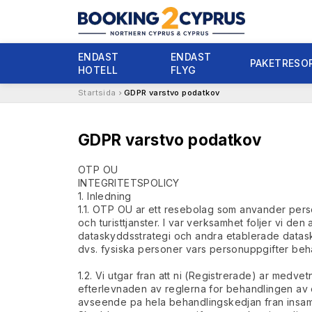
ENDAST
ENDAST
PAKETRESO
HOTELL
FLYG
Startsida
GDPR varstvo podatkov
GDPR varstvo podatkov
OTP OU
INTEGRITETSPOLICY
1. Inledning
1.1. OTP OU ar ett resebolag som anvander person
och turisttjanster. I var verksamhet foljer vi
dataskyddsstrategi och andra etablerade dataskyd
dvs. fysiska personer vars personuppgifter behand
1.2. Vi utgar fran att ni (Registrerade) ar medv
efterlevnaden av reglerna for behandlingen av e
avseende pa hela behandlingskedjan fran insaml