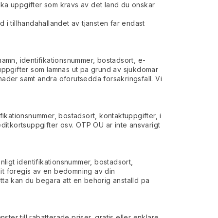
riska uppgifter som kravs av det land du onskar
 i tillhandahallandet av tjansten far endast
 namn, identifikationsnummer, bostadsort, e-
uppgifter som lamnas ut pa grund av sjukdomar
nader samt andra oforutsedda forsakringsfall. Vi
ifikationsnummer, bostadsort, kontaktuppgifter, i
editkortsuppgifter osv. OTP OU ar inte ansvarigt
nligt identifikationsnummer, bostadsort,
dit foregis av en bedomning av din
tta kan du begara att en behorig anstalld pa
er till rabatterade priser, gratis eller enklare