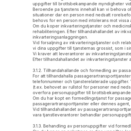
uppgifter till brottsbekampande myndigheter vi
Beroende pa tjanstens innehall kan vi behova ol
situationer dar en person med nedsatt rorelseform
behovs for en person med intolerans mot vissa a
Om du koper inkvarteringstjanster och medicinsk
rehabiliteringen. Efter tillhandahallandet av in
inkvarteringsanlaggningen.
Vid forsaljning av inkvarteringstjanster och rel
vi dina uppgifter till tjansternas grossist, som i 
Vi kraver att leverantorer av inkvarteringstjan
Efter tillhandahallandet av inkvarteringstjanste
3.1.2. Tillhandahallande och formedling av passa
For att tillhandahalla passagerartransporttjans
telefonnummer och tjansterelaterade uppgifter. 
(t.ex. behovet av rullstol for personer med ned
overfora personuppgifter till brottsbekampande
Om du har kopt en formedlingstjanst for passager
passagerartransporttjanster eller dennes agent, s
Vid tillhandahallandet av passagerartransporttja
vara tjanstleverantorer behandlar personuppgif
3.1.3. Behandling av personuppgifter vid formed