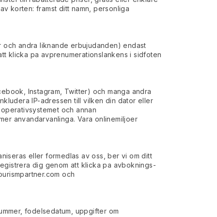
v korten: framst ditt namn, personliga
gar och andra liknande erbujudanden) endast
tt klicka pa avprenumerationslankens i sidfoten
cebook, Instagram, Twitter) och manga andra
nkludera IP-adressen till vilken din dator eller
, operativsystemet och annan
mer anvandarvanlinga. Vara onlinemiljoer
niseras eller formedlas av oss, ber vi om ditt
registrera dig genom att klicka pa avboknings-
ourismpartner.com
och
snummer, fodelsedatum, uppgifter om