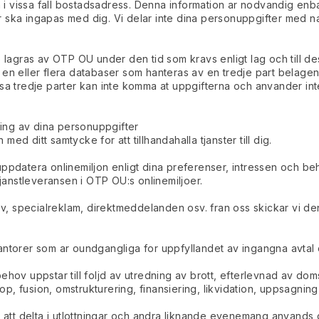
 vissa fall bostadsadress. Denna information ar nodvandig enbar
ller ska ingapas med dig. Vi delar inte dina personuppgifter med 
 lagras av OTP OU under den tid som kravs enligt lag och till dess
 en eller flera databaser som hanteras av en tredje part belagen
 tredje parter kan inte komma at uppgifterna och anvander int
ing av dina personuppgifter
d ditt samtycke for att tillhandahalla tjanster till dig.
ppdatera onlinemiljon enligt dina preferenser, intressen och beh
tjanstleveransen i OTP OU:s onlinemiljoer.
brev, specialreklam, direktmeddelanden osv. fran oss skickar vi 
ntorer som ar oundgangliga for uppfyllandet av ingangna avtal oc
hov uppstar till foljd av utredning av brott, efterlevnad av doms
 kop, fusion, omstrukturering, finansiering, likvidation, uppsagnin
r att delta i utlottningar och andra liknande evenemang anvands 