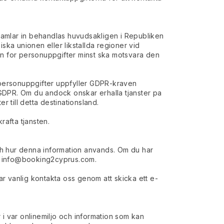
samlar in behandlas huvudsakligen i Republiken
ska unionen eller likstallda regioner vid
ivan for personuppgifter minst ska motsvara den
 personuppgifter uppfyller GDPR-kraven
d GDPR. Om du andock onskar erhalla tjanster pa
 till detta destinationsland.
rafta tjansten.
och hur denna information anvands. Om du har
h
info@booking2cyprus.com
.
ar vanlig kontakta oss genom att skicka ett e-
 i var onlinemiljo och information som kan