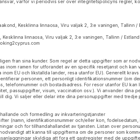
ansvar, varfor vi periodvis ser over integritetspolicyns regler, 
ond, Kesklinna linnaosa, Viru valjak 2, 3:e vaningen, Tallinn / Es
sklinna linnaosa, Viru valjak 2, 3:e vaningen, Tallinn / Estland
oking2cyprus.com
igen fran sina kunder. Som regel ar detta uppgifter som ar nodv
eras inom ramen for utforandet av en specifik resetjanst och kan
esa inom EU och likstallda lander, resa utanfor EU). Generellt krav
entifierar personen, ett personligt identifikationsnummer (om 
s, telefonnummer och bostadsadress. For resor utanfor EU kan l
litet, passuppgifter, visum, vaccination osv.). Vi anvander dina p
till dig. Vi saljer eller delar inte dina personuppgifter med tredje 
dahallande och formedling av inkvarteringstjanster
ifter (namn, identifikationsnummer och/eller kon, fodelsedatum, 
ingar och for tillhandahallandet av tjansten. Listan over pers
et nodvandigt att kanna till uppgifterna om de personer som komm
gsanlaggningar skyldiga att fora ett gastregister med de uppgifte