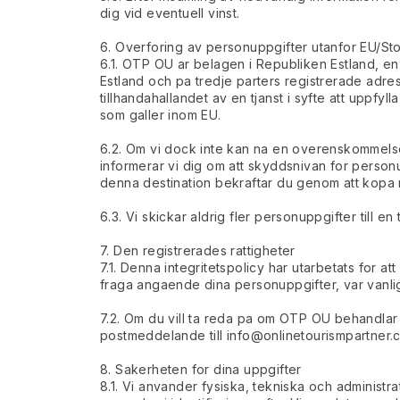
dig vid eventuell vinst.
6. Overforing av personuppgifter utanfor EU/Stor
6.1. OTP OU ar belagen i Republiken Estland, e
Estland och pa tredje parters registrerade adres
tillhandahallandet av en tjanst i syfte att uppf
som galler inom EU.
6.2. Om vi dock inte kan na en overenskommels
informerar vi dig om att skyddsnivan for personu
denna destination bekraftar du genom att kopa res
6.3. Vi skickar aldrig fler personuppgifter till e
7. Den registrerades rattigheter
7.1. Denna integritetspolicy har utarbetats for 
fraga angaende dina personuppgifter, var vanli
7.2. Om du vill ta reda pa om OTP OU behandlar d
postmeddelande till
info@onlinetourismpartner.
8. Sakerheten for dina uppgifter
8.1. Vi anvander fysiska, tekniska och administ