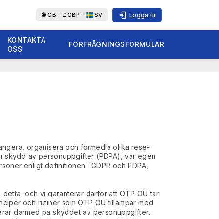
Logga in
GB -
£
GBP -
SV
KONTAKTA
FÖRFRÅGNINGSFORMULÄR
OSS
rrangera, organisera och formedla olika rese-
 om skydd av personuppgifter (PDPA), var egen
ersoner enligt definitionen i GDPR och PDPA,
 detta, och vi garanterar darfor att OTP OU tar
rinciper och rutiner som OTP OU tillampar med
serar darmed pa skyddet av personuppgifter.