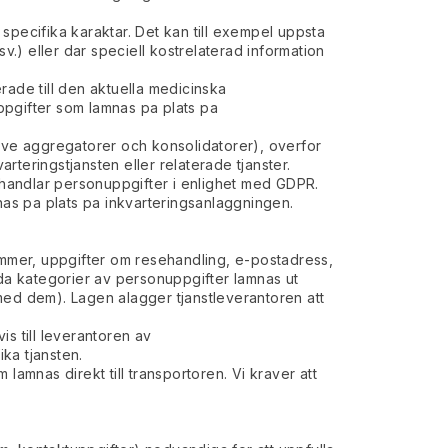
specifika karaktar. Det kan till exempel uppsta
v.) eller dar speciell kostrelaterad information
rade till den aktuella medicinska
uppgifter som lamnas pa plats pa
usive aggregatorer och konsolidatorer), overfor
varteringstjansten eller relaterade tjanster.
behandlar personuppgifter i enlighet med GDPR.
nas pa plats pa inkvarteringsanlaggningen.
nummer, uppgifter om resehandling, e-postadress,
lda kategorier av personuppgifter lamnas ut
med dem). Lagen alagger tjanstleverantoren att
s till leverantoren av
ika tjansten.
lamnas direkt till transportoren. Vi kraver att