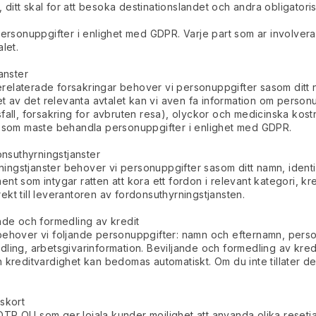
t, ditt skal for att besoka destinationslandet och andra obligato
personuppgifter i enlighet med GDPR. Varje part som ar involverad
let.
anster
eserelaterade forsakringar behover vi personuppgifter sasom ditt
 av det relevanta avtalet kan vi aven fa information om person
fall, forsakring for avbruten resa), olyckor och medicinska kost
en som maste behandla personuppgifter i enlighet med GDPR.
onsuthyrningstjanster
yrningstjanster behover vi personuppgifter sasom ditt namn, ident
nt som intygar ratten att kora ett fordon i relevant kategori, kr
kt till leverantoren av fordonsuthyrningstjansten.
ande och formedling av kredit
dig behover vi foljande personuppgifter: namn och efternamn, perso
dling, arbetsgivarinformation. Beviljande och formedling av kre
 kreditvardighet kan bedomas automatiskt. Om du inte tillater de
nskort
P OU som ger lojala kunder mojlighet att anvanda olika resetjanst