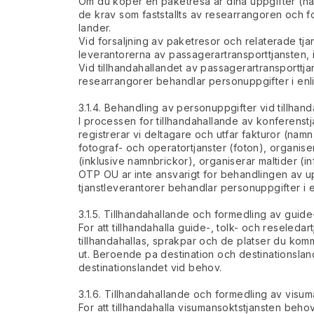
Om du koper en paketresa ar dina uppgifter (nam
de krav som faststallts av researrangoren och fo
lander.
Vid forsaljning av paketresor och relaterade tjan
leverantorerna av passagerartransporttjansten, in
Vid tillhandahallandet av passagerartransporttja
researrangorer behandlar personuppgifter i en
3.1.4. Behandling av personuppgifter vid tillha
I processen for tillhandahallande av konferenstj
registrerar vi deltagare och utfar fakturor (namn
fotograf- och operatortjanster (foton), organis
(inklusive namnbrickor), organiserar maltider (i
OTP OU ar inte ansvarigt for behandlingen av uppg
tjanstleverantorer behandlar personuppgifter i
3.1.5. Tillhandahallande och formedling av guide-
For att tillhandahalla guide-, tolk- och reseled
tillhandahallas, sprakpar och de platser du kom
ut. Beroende pa destination och destinationsland
destinationslandet vid behov.
3.1.6. Tillhandahallande och formedling av visum
For att tillhandahalla visumansoktstjansten behov