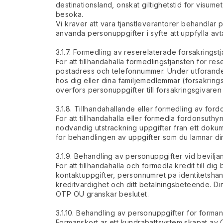
destinationsland, onskat giltighetstid for visume
besoka.
Vi kraver att vara tjanstleverantorer behandlar 
anvanda personuppgifter i syfte att uppfylla avta
3.1.7. Formedling av reserelaterade forsakringstj
For att tillhandahalla formedlingstjansten for r
postadress och telefonnummer. Under utforandet
hos dig eller dina familjemedlemmar (forsakrings
overfors personuppgifter till forsakringsgivar
3.1.8. Tillhandahallande eller formedling av ford
For att tillhandahalla eller formedla fordonsuth
nodvandig utstrackning uppgifter fran ett dokume
for behandlingen av uppgifter som du lamnar dire
3.1.9. Behandling av personuppgifter vid bevilj
For att tillhandahalla och formedla kredit till 
kontaktuppgifter, personnumret pa identitetshan
kreditvardighet och ditt betalningsbeteende. Din
OTP OU granskar beslutet.
3.1.10. Behandling av personuppgifter for forma
Formanskort ar ett kundrabattsystem skapat av OT