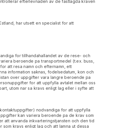
kontrollerar efterlevnaden av de fastlagda kraven
tland, har utsett en specialist for att
andiga for tillhandahallandet av de rese- och
 variera beroende pa transportmedel (t.ex. buss,
s for att resa namn och efternamn, ett
denna information saknas, fodelsedatum, kon och
istan over uppgifter vara langre beroende pa
ersonuppgifter for att uppfylla avtalet mellan oss
part, utom nar sa kravs enligt lag eller i syfte att
kontaktuppgifter) nodvandiga for att uppfylla
onuppgifter kan variera beroende pa de krav som
er att anvanda inkvarteringstjansten och den tid
r som kravs enligt lag och att lamna ut dessa