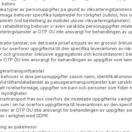
d behov.
ika typer av personuppgifter pa grund av inkvarteringstjanstens 
aga behover specifika hjalpmedel for rorlighet (rullstol, hiss os
mnen (vid bestellning av maltider utover inkvarteringstjansten).
 rehabilitering behover vi aven sarskilda personuppgifter relate
kvarteringstjanster ar OTP OU inte ansvarigt for behandlingen av 
aterade tjanster, om det basta priset erbjuds av en grossist (inkl
sin tur overforer uppgifterna till den specifika leverantoren av ink
ster och grossister (inklusive aggregatorer och konsolidatorer) 
r ar OTP OU inte ansvarigt for behandlingen av uppgifter som lam
gerartransporttjanster
ter behover vi dina personuppgifter sasom namn, identifikations
Vid tillhandahallandet av passagerartransporttjanster kan sarski
satt rorelseformaga, uppgifter om barn och personer som foljer 
 myndigheter.
artransport fran oss overfors de insamlade uppgifterna vanligtvi
om i sin tur overfors uppgifterna till leverantoren av den specif
nster ar OTP OU inte ansvarigt for behandlingen av uppgifter som 
ter i enlighet med GDPR.
ling av paketresor