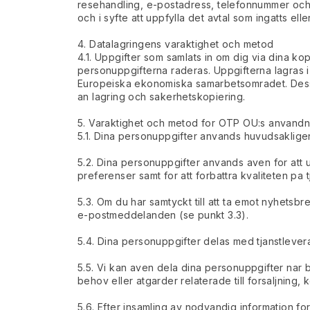
resehandling, e-postadress, telefonnummer och i
och i syfte att uppfylla det avtal som ingatts e
4. Datalagringens varaktighet och metod
4.1. Uppgifter som samlats in om dig via dina kop
personuppgifterna raderas. Uppgifterna lagras i
Europeiska ekonomiska samarbetsomradet. Dessa
an lagring och sakerhetskopiering.
5. Varaktighet och metod for OTP OU:s anvandn
5.1. Dina personuppgifter anvands huvudsakligen me
5.2. Dina personuppgifter anvands aven for att u
preferenser samt for att forbattra kvaliteten pa 
5.3. Om du har samtyckt till att ta emot nyhets
e-postmeddelanden (se punkt 3.3).
5.4. Dina personuppgifter delas med tjanstlevera
5.5. Vi kan aven dela dina personuppgifter nar be
behov eller atgarder relaterade till forsaljning,
5.6. Efter insamling av nodvandig information fo