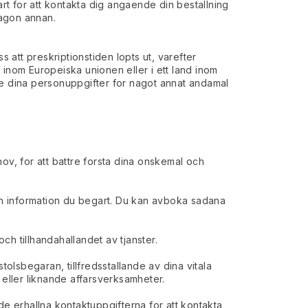
t for att kontakta dig angaende din bestallning
nagon annan.
 att preskriptionstiden lopts ut, varefter
 inom Europeiska unionen eller i ett land inom
e dina personuppgifter for nagot annat andamal
ov, for att battre forsta dina onskemal och
den information du begart. Du kan avboka sadana
h tillhandahallandet av tjanster.
tolsbegaran, tillfredsstallande av dina vitala
g eller liknande affarsverksamheter.
de erhallna kontaktuppgifterna for att kontakta