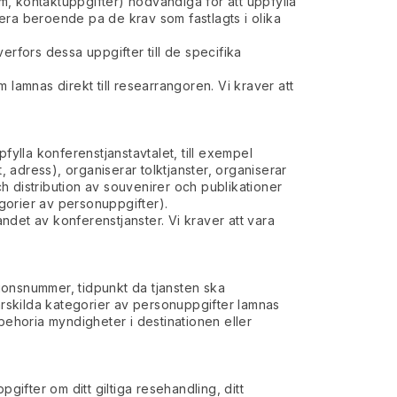
, kontaktuppgifter) nodvandiga for att uppfylla
riera beroende pa de krav som fastlagts i olika
verfors dessa uppgifter till de specifika
lamnas direkt till researrangoren. Vi kraver att
fylla konferenstjanstavtalet, till exempel
, adress), organiserar tolktjanster, organiserar
h distribution av souvenirer och publikationer
egorier av personuppgifter).
andet av konferenstjanster. Vi kraver att vara
tionsnummer, tidpunkt da tjansten ska
sarskilda kategorier av personuppgifter lamnas
behoria myndigheter i destinationen eller
gifter om ditt giltiga resehandling, ditt