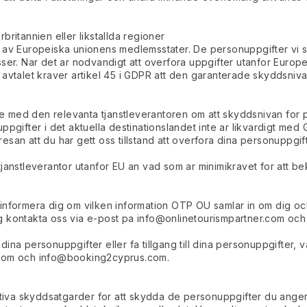
britannien eller likstallda regioner
n av Europeiska unionens medlemsstater. De personuppgifter vi 
ser. Nar det ar nodvandigt att overfora uppgifter utanfor Europei
ylla avtalet kraver artikel 45 i GDPR att den garanterade skyddsn
e med den relevanta tjanstleverantoren om att skyddsnivan for
ppgifter i det aktuella destinationslandet inte ar likvardigt me
an att du har gett oss tillstand att overfora dina personuppgifter
n tjanstleverantor utanfor EU an vad som ar minimikravet for att bek
att informera dig om vilken information OTP OU samlar in om dig 
g kontakta oss via e-post pa
info@onlinetourismpartner.com
oc
ina personuppgifter eller fa tillgang till dina personuppgifter, v
com
och
info@booking2cyprus.com
.
rativa skyddsatgarder for att skydda de personuppgifter du anger