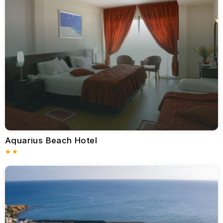
Limassol erbjuder också en rad privata villor och
lägenhetsuthyrningar för gäster som föredrar större oberoende
och integritet. Fastigheter som Villa Elizabeth och Limassol
Marina Apartments erbjuder fullt utrustat boende, privata pooler
och fantastisk havsutsikt, perfekt för familjesemestrar eller
romantiska resor.
Gastronomisk excellens
Limassols kulinariska utbud är lika varierat och levande som
staden själv. Det traditionella cypriotiska köket, med rätter som
grillad halloumi, färska skaldjur, souvlaki och rikliga mezze-
tallrikar, kan avnjutas på autentiska tavernor som Forsos Tavern
och Meze Taverna. Internationella restauranger finns det också
gott om, med italienska, franska, japanska och
medelhavsrestauranger utspridda över hela staden.
Aquarius Beach Hotel
Limassol Marina är särskilt känd för sitt urval av exklusiva
matställen och trendiga kaféer, där gästerna kan njuta av
läckra måltider med pittoresk utsikt över yachter och det
glittrande Medelhavet.
Aktiviteter och underhållning
Limassol erbjuder många rekreationsmöjligheter både på land
och till sjöss. Vattensportentusiaster kan ägna sig åt aktiviteter
som vindsurfing, segling, vattenskoteråkning och dykning.