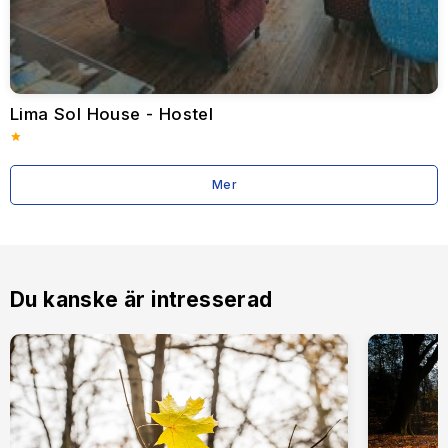
naturskönhet, lyxig gästfrihet och livlig underhållning. Oavsett
om resenärer söker avkoppling, historisk utforskning,
gastronomiska läckerheter eller spännande nattliv, erbjuder
Limassol en oförglömlig semesterupplevelse som passar alla
preferenser.
Lima Sol House - Hostel
Mer
Du kanske är intresserad