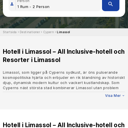
Person
Startsida
Destinationer
Cypern
Limassol
Hotell i Limassol – All Inclusive-hotell och
Resorter i Limassol
Limassol, som ligger på Cyperns sydkust, är öns pulserande
kosmopolitiska hjärta och erbjuder en rik blandning av historiskt
djup, dynamisk modern kultur och vackert kustlandskap. Som
Cyperns näst största stad kombinerar Limassol utan problem
sitt historiska arv med livlig underhållning, lyxigt boende och
Visa Mer
olika aktiviteter, vilket gör det till ett attraktivt resmål för alla
typer av resenärer.
Rikt historiskt arv
Limassols arv sträcker sig tusentals år tillbaka i tiden, vilket ger
Hotell i Limassol – All Inclusive-hotell och
besökarna en skattkista av historiska platser att utforska. I