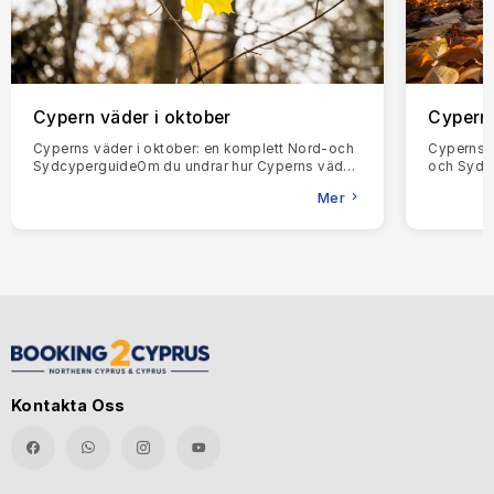
Cypern väder i oktober
Cypern
Cyperns väder i oktober: en komplett Nord-och
Cyperns v
SydcyperguideOm du undrar hur Cyperns väder
och Sydcy
i oktober verkligen är, här är det korta svaret: det
Cypern i 
Mer
är en av de
det är mi
Kontakta Oss