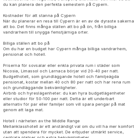
du kan planera den perfekta semestern på Cypern.
Kostnader för att stanna på Cypern
När du planerar en resa till Cypern är en av de dyraste sakerna
att bo. Det finns många ställen att bo på ön, från billiga
vandrarhem till snygga femstjärniga orter.
Billiga ställen att bo på
Om du har en budget har Cypern många billiga vandrarhem,
pensionat och hotell.
Priserna för sovsalar eller enkla privata rum i städer som
Nicosia, Limassol och Larnaca börjar vid 20-40 per natt.
Budgethotell, som grundläggande hotell och familjeägda
pensionat, kostar mellan 40 och 80 per natt och har rena rum
och grundläggande bekvämligheter.
Airbnb och hyreslägenheter: du kan hyra budgetlägenheter
eller studior för 50-100 per natt. Detta är ett underbart
alternativ för par eller familjer som vill spara pengar på mat
genom att laga mat.
Hotell i närheten av the Middle Range
Mellanklasshotell är ett anständigt val om du vill ha mer komfort
utan att spendera för mycket. De erbjuder utmärkt service,
centrala platser och extra bekvämligheter.