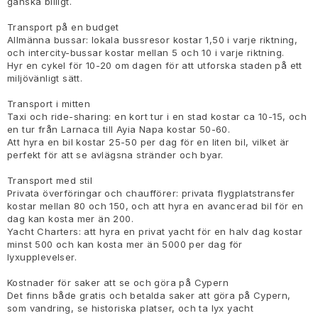
ganska billigt.
Transport på en budget
Allmänna bussar: lokala bussresor kostar 1,50 i varje riktning,
och intercity-bussar kostar mellan 5 och 10 i varje riktning.
Hyr en cykel för 10-20 om dagen för att utforska staden på ett
miljövänligt sätt.
Transport i mitten
Taxi och ride-sharing: en kort tur i en stad kostar ca 10-15, och
en tur från Larnaca till Ayia Napa kostar 50-60.
Att hyra en bil kostar 25-50 per dag för en liten bil, vilket är
perfekt för att se avlägsna stränder och byar.
Transport med stil
Privata överföringar och chaufförer: privata flygplatstransfer
kostar mellan 80 och 150, och att hyra en avancerad bil för en
dag kan kosta mer än 200.
Yacht Charters: att hyra en privat yacht för en halv dag kostar
minst 500 och kan kosta mer än 5000 per dag för
lyxupplevelser.
Kostnader för saker att se och göra på Cypern
Det finns både gratis och betalda saker att göra på Cypern,
som vandring, se historiska platser, och ta lyx yacht