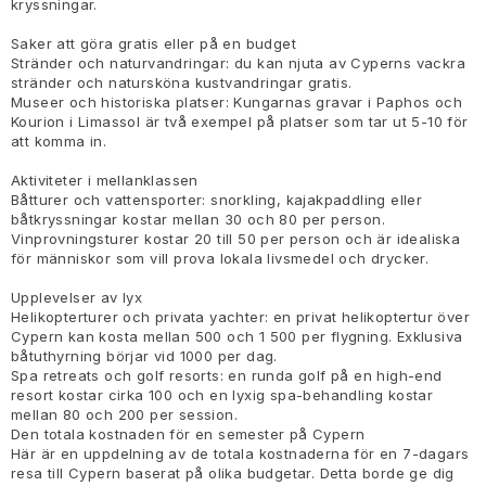
kryssningar.
Saker att göra gratis eller på en budget
Stränder och naturvandringar: du kan njuta av Cyperns vackra
stränder och natursköna kustvandringar gratis.
Museer och historiska platser: Kungarnas gravar i Paphos och
Kourion i Limassol är två exempel på platser som tar ut 5-10 för
att komma in.
Aktiviteter i mellanklassen
Båtturer och vattensporter: snorkling, kajakpaddling eller
båtkryssningar kostar mellan 30 och 80 per person.
Vinprovningsturer kostar 20 till 50 per person och är idealiska
för människor som vill prova lokala livsmedel och drycker.
Upplevelser av lyx
Helikopterturer och privata yachter: en privat helikoptertur över
Cypern kan kosta mellan 500 och 1 500 per flygning. Exklusiva
båtuthyrning börjar vid 1000 per dag.
Spa retreats och golf resorts: en runda golf på en high-end
resort kostar cirka 100 och en lyxig spa-behandling kostar
mellan 80 och 200 per session.
Den totala kostnaden för en semester på Cypern
Här är en uppdelning av de totala kostnaderna för en 7-dagars
resa till Cypern baserat på olika budgetar. Detta borde ge dig