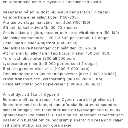
en uppfattning om hur mycket allt kommer att kosta.
Resenärer på en budget (400-800 per person i 7 dagar)
Vandrarhem eller billigt hotell (150-300)
Äta ute och laga mat själv i området (100-150)
Gå och ta kollektivtrafik (30-50 xnumx)
Gratis saker att göra, museer och se sevärdheterna (50-100)
Mellanklassresenärer: 1 200-2 500 per person i 7 dagar
Hotell med 3 eller 4 stjärnor (600-1200)
Mellanklass restauranger och måltider (250-500)
Att hyra en bil eller ta en taxi kostar mellan 150 och 300.
Turer och aktiviteter (200 till 500 euro)
Lyxresenärer (mer än 5 000 per person i 7 dagar)
5-stjärnig resort eller villa (2 000-6 000 euro)
Fina middagar och gourmetupplevelser (över 1 000 XNUMX)
Privat transport och lyxuthyrning (800 till 2000 Euro)
Unika aktiviteter och upplevelser (1 000-5 000 euro)
Är det dyrt att åka till Cypern?
Beroende på hur du reser kan Cypern vara billigt eller dyrt.
Resenärer med en budget kan utforska ön utan att spendera
mycket pengar, och resenärer med en lyxbudget kan njuta av
upplevelser i världsklass. Du kan ha en underbar semester som
passar din budget om du noggrant planerar din resa och väljer
rätt ställe att bo, äta och göra saker.