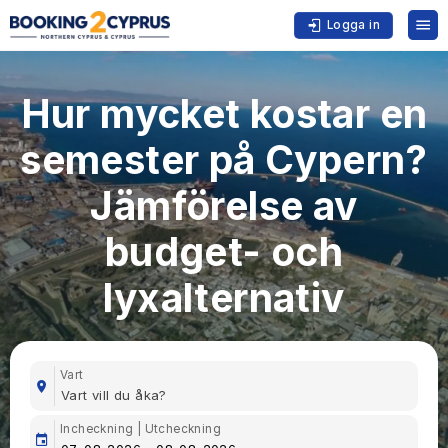
Logga in
Hur mycket kostar en
semester på Cypern?
Jämförelse av
budget- och
lyxalternativ
Vart
Incheckning | Utcheckning