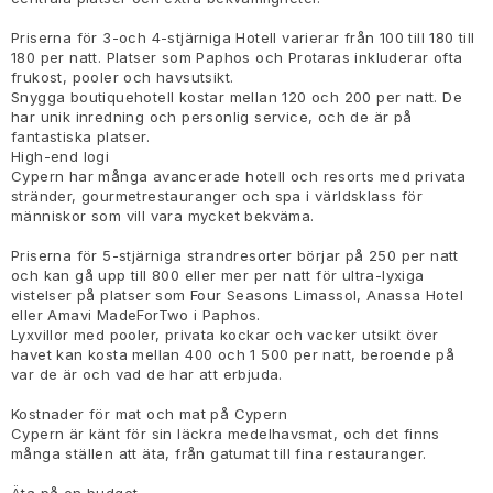
Priserna för 3-och 4-stjärniga Hotell varierar från 100 till 180 till
180 per natt. Platser som Paphos och Protaras inkluderar ofta
frukost, pooler och havsutsikt.
Snygga boutiquehotell kostar mellan 120 och 200 per natt. De
har unik inredning och personlig service, och de är på
fantastiska platser.
High-end logi
Cypern har många avancerade hotell och resorts med privata
stränder, gourmetrestauranger och spa i världsklass för
människor som vill vara mycket bekväma.
Priserna för 5-stjärniga strandresorter börjar på 250 per natt
och kan gå upp till 800 eller mer per natt för ultra-lyxiga
vistelser på platser som Four Seasons Limassol, Anassa Hotel
eller Amavi MadeForTwo i Paphos.
Lyxvillor med pooler, privata kockar och vacker utsikt över
havet kan kosta mellan 400 och 1 500 per natt, beroende på
var de är och vad de har att erbjuda.
Kostnader för mat och mat på Cypern
Cypern är känt för sin läckra medelhavsmat, och det finns
många ställen att äta, från gatumat till fina restauranger.