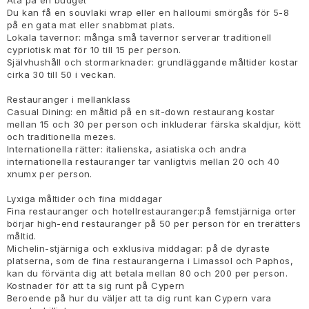
Äta på en budget
Du kan få en souvlaki wrap eller en halloumi smörgås för 5-8
på en gata mat eller snabbmat plats.
Lokala tavernor: många små tavernor serverar traditionell
cypriotisk mat för 10 till 15 per person.
Självhushåll och stormarknader: grundläggande måltider kostar
cirka 30 till 50 i veckan.
Restauranger i mellanklass
Casual Dining: en måltid på en sit-down restaurang kostar
mellan 15 och 30 per person och inkluderar färska skaldjur, kött
och traditionella mezes.
Internationella rätter: italienska, asiatiska och andra
internationella restauranger tar vanligtvis mellan 20 och 40
xnumx per person.
Lyxiga måltider och fina middagar
Fina restauranger och hotellrestauranger:på femstjärniga orter
börjar high-end restauranger på 50 per person för en trerätters
måltid.
Michelin-stjärniga och exklusiva middagar: på de dyraste
platserna, som de fina restaurangerna i Limassol och Paphos,
kan du förvänta dig att betala mellan 80 och 200 per person.
Kostnader för att ta sig runt på Cypern
Beroende på hur du väljer att ta dig runt kan Cypern vara