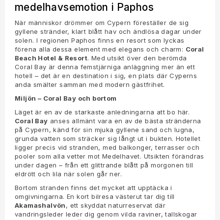
medelhavsemotion i Paphos
När människor drömmer om Cypern föreställer de sig
gyllene stränder, klart blått hav och ändlösa dagar under
solen. I regionen Paphos finns en resort som lyckas
förena alla dessa element med elegans och charm:
Coral
Beach Hotel & Resort
. Med utsikt över den berömda
Coral Bay är denna femstjärniga anläggning mer än ett
hotell – det är en destination i sig, en plats där Cyperns
anda smälter samman med modern gästfrihet.
Miljön – Coral Bay och bortom
Läget är en av de starkaste anledningarna att bo här.
Coral Bay
anses allmänt vara en av de bästa stränderna
på Cypern, känd för sin mjuka gyllene sand och lugna,
grunda vatten som sträcker sig långt ut i bukten. Hotellet
ligger precis vid stranden, med balkonger, terrasser och
pooler som alla vetter mot Medelhavet. Utsikten förändras
under dagen – från ett glittrande blått på morgonen till
eldrött och lila när solen går ner.
Bortom stranden finns det mycket att upptäcka i
omgivningarna. En kort bilresa västerut tar dig till
Akamashalvön
, ett skyddat naturreservat där
vandringsleder leder dig genom vilda raviner, tallskogar