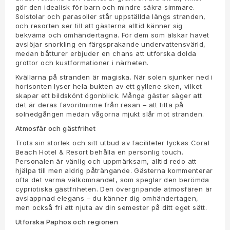
gör den idealisk för barn och mindre säkra simmare.
Solstolar och parasoller står uppställda längs stranden,
och resorten ser till att gästerna alltid känner sig
bekväma och omhändertagna. För dem som älskar havet
avslöjar snorkling en färgsprakande undervattensvärld,
medan båtturer erbjuder en chans att utforska dolda
grottor och kustformationer i närheten.
Kvällarna på stranden är magiska. När solen sjunker ned i
horisonten lyser hela bukten av ett gyllene sken, vilket
skapar ett bildskönt ögonblick. Många gäster säger att
det är deras favoritminne från resan – att titta på
solnedgången medan vågorna mjukt slår mot stranden.
Atmosfär och gästfrihet
Trots sin storlek och sitt utbud av faciliteter lyckas Coral
Beach Hotel & Resort behålla en personlig touch.
Personalen är vänlig och uppmärksam, alltid redo att
hjälpa till men aldrig påträngande. Gästerna kommenterar
ofta det varma välkomnandet, som speglar den berömda
cypriotiska gästfriheten. Den övergripande atmosfären är
avslappnad elegans – du känner dig omhändertagen,
men också fri att njuta av din semester på ditt eget sätt.
Utforska Paphos och regionen