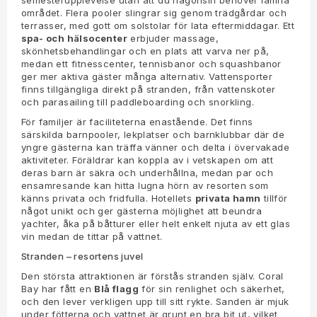
semesterupplevelse utan att du någonsin behöver lämna
området. Flera pooler slingrar sig genom trädgårdar och
terrasser, med gott om solstolar för lata eftermiddagar. Ett
spa- och hälsocenter
erbjuder massage,
skönhetsbehandlingar och en plats att varva ner på,
medan ett fitnesscenter, tennisbanor och squashbanor
ger mer aktiva gäster många alternativ. Vattensporter
finns tillgängliga direkt på stranden, från vattenskoter
och parasailing till paddleboarding och snorkling.
För familjer är faciliteterna enastående. Det finns
särskilda barnpooler, lekplatser och barnklubbar där de
yngre gästerna kan träffa vänner och delta i övervakade
aktiviteter. Föräldrar kan koppla av i vetskapen om att
deras barn är säkra och underhållna, medan par och
ensamresande kan hitta lugna hörn av resorten som
känns privata och fridfulla. Hotellets
privata hamn
tillför
något unikt och ger gästerna möjlighet att beundra
yachter, åka på båtturer eller helt enkelt njuta av ett glas
vin medan de tittar på vattnet.
Stranden – resortens juvel
Den största attraktionen är förstås stranden själv. Coral
Bay har fått en
Blå flagg
för sin renlighet och säkerhet,
och den lever verkligen upp till sitt rykte. Sanden är mjuk
under fötterna och vattnet är grunt en bra bit ut, vilket