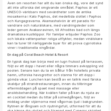
Även om resorten har allt du kan önska dig, vore det synd
att inte utforska det omgivande området. Paphos är ett
UNESCO-världsarv med sevärdheter som de antika
mosaikerna i Kato Paphos, det medeltida slottet i Paphos
och Kungagravarna. Akamashalvön är ett paradis för
vandrare och naturälskare, med vandringsleder som
leder genom Avakasravinen, till Afrodites bad och längs
dramatiska kustklippor. För familjer erbjuder Paphos Zoo
och lokala vattenparker roliga utflykter, medan vinälskare
kan ta turer till närliggande byar för att prova cypriotiska
viner i traditionella vingårdar.
En dag på Coral Beach Hotel & Resort
En typisk dag kan börja med en lugn frukost på terrassen,
följt av ett dopp i havet eller några timmars avkoppling vid
poolen. Senare kan du ta en båttur från hotellets privata
hamn, utforska havsgrottor och stanna för ett dopp i
gömda vikar. Lunchen kan bestå av en tallrik med färska
skaldjur på strandrestaurangen, innan du tillbringar
eftermiddagen på spaet med massage eller
ansiktsbehandling. När kvällen faller på kan du njuta av
en cocktail medan du tittar på solnedgången, följt av
middag under stjärnorna med vågornas ljud i bakgrunden.
Rytmen är långsam och njutningsfull, utformad för att du
ska känna dig utvilad och förenad med Cyperns skönhet.