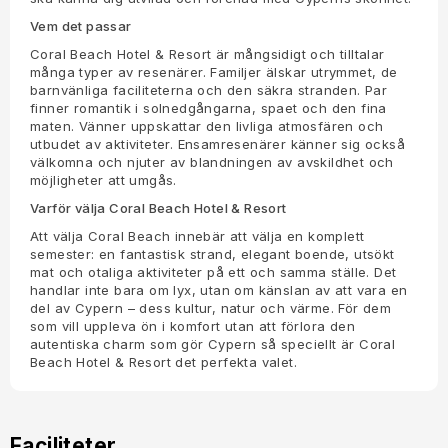
Vem det passar
Coral Beach Hotel & Resort är mångsidigt och tilltalar
många typer av resenärer. Familjer älskar utrymmet, de
barnvänliga faciliteterna och den säkra stranden. Par
finner romantik i solnedgångarna, spaet och den fina
maten. Vänner uppskattar den livliga atmosfären och
utbudet av aktiviteter. Ensamresenärer känner sig också
välkomna och njuter av blandningen av avskildhet och
möjligheter att umgås.
Varför välja Coral Beach Hotel & Resort
Att välja Coral Beach innebär att välja en komplett
semester: en fantastisk strand, elegant boende, utsökt
mat och otaliga aktiviteter på ett och samma ställe. Det
handlar inte bara om lyx, utan om känslan av att vara en
del av Cypern – dess kultur, natur och värme. För dem
som vill uppleva ön i komfort utan att förlora den
autentiska charm som gör Cypern så speciellt är Coral
Beach Hotel & Resort det perfekta valet.
Faciliteter