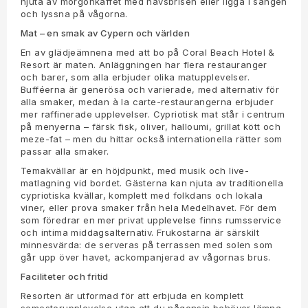
njuta av morgonkaffet med havsbrisen eller ligga i sängen
och lyssna på vågorna.
Mat – en smak av Cypern och världen
En av glädjeämnena med att bo på Coral Beach Hotel &
Resort är maten. Anläggningen har flera restauranger
och barer, som alla erbjuder olika matupplevelser.
Bufféerna är generösa och varierade, med alternativ för
alla smaker, medan à la carte-restaurangerna erbjuder
mer raffinerade upplevelser. Cypriotisk mat står i centrum
på menyerna – färsk fisk, oliver, halloumi, grillat kött och
meze-fat – men du hittar också internationella rätter som
passar alla smaker.
Temakvällar är en höjdpunkt, med musik och live-
matlagning vid bordet. Gästerna kan njuta av traditionella
cypriotiska kvällar, komplett med folkdans och lokala
viner, eller prova smaker från hela Medelhavet. För dem
som föredrar en mer privat upplevelse finns rumsservice
och intima middagsalternativ. Frukostarna är särskilt
minnesvärda: de serveras på terrassen med solen som
går upp över havet, ackompanjerad av vågornas brus.
Faciliteter och fritid
Resorten är utformad för att erbjuda en komplett