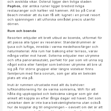
och avskilda vikar. Österut ligger den livliga staden
Paphos
, där antika ruiner ligger bredvid livliga
restauranger och kaféer vid hamnen. Att bo på Coral
Beach innebär att du kan få allt: lugnet i en privat resort
och spänningen i att utforska området precis utanför
dörren.
Rum och boende
Resorten erbjuder ett brett utbud av boende, utformat för
att passa alla typer av resenärer. Standardrummen är
ljusa och luftiga, inredda i varma medelhavsfärger och
naturmaterial. Alla rum har balkong eller terrass, varav
många vetter mot havet. Sviterna erbjuder mer utrymme
och ofta panoramautsikt, perfekt för par som vill unna sig
något extra eller familjer som behöver utrymme att bre ut
sig på. För större grupper eller längre vistelser finns
familjerum med flera sovrum, som ger alla en bekväm
plats att vila på.
Inuti är rummen utrustade med allt du behöver:
luftkonditionering för de varma somrarna, WiFi för att
hålla dig uppkopplad och bekväma sängar som gör det
enkelt att koppla av efter långa dagar vid havet. Det som
utmärker dem är inte bara bekvämligheterna utan också
hur de kopplar dig till omgivningen – oavsett om det är att