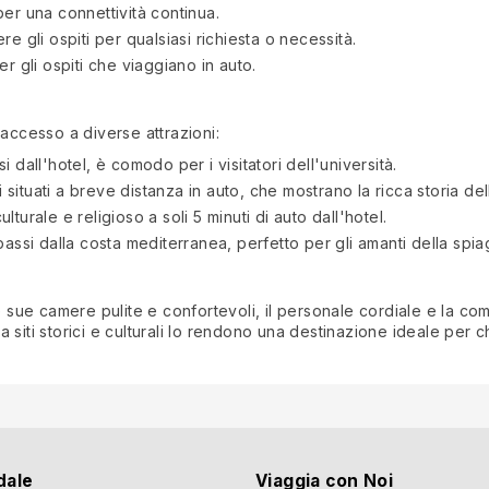
l per una connettività continua.
ere gli ospiti per qualsiasi richiesta o necessità.
er gli ospiti che viaggiano in auto.
 accesso a diverse attrazioni:
i dall'hotel, è comodo per i visitatori dell'università.
ici situati a breve distanza in auto, che mostrano la ricca storia de
ulturale e religioso a soli 5 minuti di auto dall'hotel.
 passi dalla costa mediterranea, perfetto per gli amanti della spia
e sue camere pulite e confortevoli, il personale cordiale e la como
 siti storici e culturali lo rendono una destinazione ideale per 
dale
Viaggia con Noi