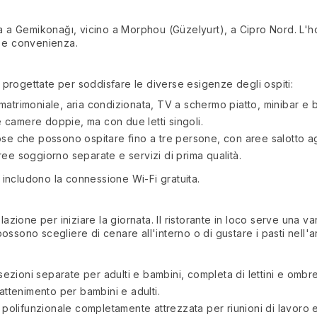
a a Gemikonağı, vicino a Morphou (Güzelyurt), a Cipro Nord. L'hotel
t e convenienza.
progettate per soddisfare le diverse esigenze degli ospiti:
o matrimoniale, aria condizionata, TV a schermo piatto, minibar e 
lle camere doppie, ma con due letti singoli.
ose che possono ospitare fino a tre persone, con aree salotto ag
ee soggiorno separate e servizi di prima qualità.
includono la connessione Wi-Fi gratuita.
azione per iniziare la giornata. Il ristorante in loco serve una vari
 possono scegliere di cenare all'interno o di gustare i pasti nell'a
sezioni separate per adulti e bambini, completa di lettini e ombrel
rattenimento per bambini e adulti.
a polifunzionale completamente attrezzata per riunioni di lavoro 