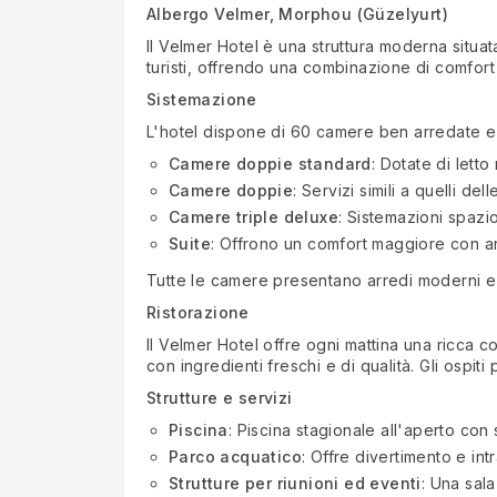
Albergo Velmer, Morphou (Güzelyurt)
Il Velmer Hotel è una struttura moderna situat
turisti, offrendo una combinazione di comfor
Sistemazione
L'hotel dispone di 60 camere ben arredate e 
Camere doppie standard
: Dotate di lett
Camere doppie
: Servizi simili a quelli de
Camere triple deluxe
: Sistemazioni spazi
Suite
: Offrono un comfort maggiore con ar
Tutte le camere presentano arredi moderni e 
Ristorazione
Il Velmer Hotel offre ogni mattina una ricca col
con ingredienti freschi e di qualità. Gli ospiti
Strutture e servizi
Piscina
: Piscina stagionale all'aperto con 
Parco acquatico
: Offre divertimento e int
Strutture per riunioni ed eventi
: Una sal