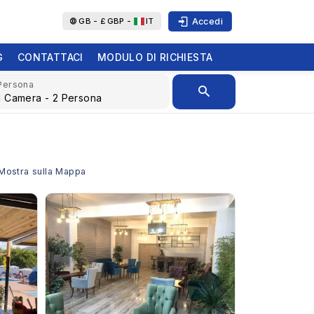
Accedi
GB -
£
GBP -
IT
G
CONTATTACI
MODULO DI RICHIESTA
Persona
- Mostra sulla Mappa