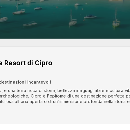
 e Resort di Cipro
destinazioni incantevoli
, è una terra ricca di storia, bellezza ineguagliabile e cultura 
rcheologiche, Cipro è l'epitome di una destinazione perfetta per
turosa all'aria aperta o di un'immersione profonda nella storia e
eremo le regioni turistiche più popolari dell'isola, metteremo in 
endono Cipro un vero paradiso.
i della spiaggia con infiniti divertimenti