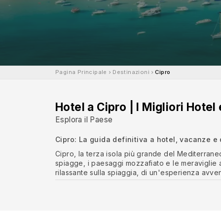
Pagina Principale
Destinazioni
Cipro
Hotel a Cipro | I Migliori Hotel
Esplora il Paese
Cipro:
La guida definitiva a hotel, vacanze e 
Cipro, la terza isola più grande del Mediterraneo
spiagge, i paesaggi mozzafiato e le meraviglie a
rilassante sulla spiaggia, di un'esperienza avven
viaggiatore. In questa guida approfondita, esplor
famiglie e approfondiremo le esperienze che r
Ayia Napa: Un paradiso per gli amant