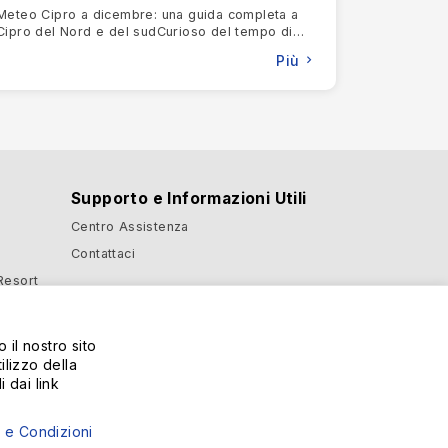
Meteo Cipro a dicembre: una guida completa a
Cipro del Nord e del sudCurioso del tempo di
i Monti Troodos, rinomati per i loro vigneti, i
Cipro a dicembre? Ecco la versione breve:
Più
entica cucina cipriota e immergersi nelle
giornate miti, spesso solegg
ndo che ogni viaggiatore trovi la sistemazione
fferte creano un'esperienza indimenticabile.
Supporto e Informazioni Utili
nazione di vacanza come nessun'altra.
Fate le
 storia e ogni soggiorno diventa un ricordo
Centro Assistenza
Contattaci
 Resort
tel e
 il nostro sito
ilizzo della
 dai link
 e Condizioni