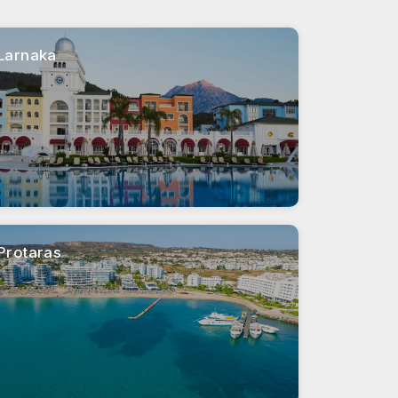
 pratiche di sepoltura delle civiltà passate.
 la dea greca dell'amore e della bellezza. Questo
Larnaka
 ispirazione bizantina, giardini lussureggianti e
spa e una varietà di punti di ristoro.
 le sue acque limpide. È la destinazione ideale
care.
Protaras
nnoverata tra le migliori d'Europa. Offre la
sioni, picnic e ammirare viste mozzafiato sul