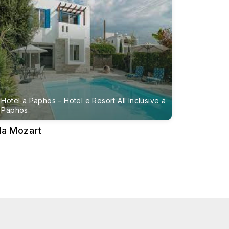
i.
ale per passeggiate e cene serali.
 di Limassol offrono un contrasto sorprendente
profonda nel passato dell'isola.
e, che è una delle celebrazioni più emozionanti di
Hotel a Paphos – Hotel e Resort All Inclusive a
 piscine, strutture termali e ristoranti gourmet.
Paphos
datte alle famiglie.
lla Mozart
n centro benessere, strutture sportive e diversi
ità dall'UNESCO, Paphos è una meta imperdibile
 è un tesoro di antiche rovine, tra cui anfiteatri