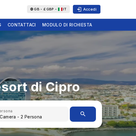
Accedi
GB -
£
GBP -
IT
G
CONTATTACI
MODULO DI RICHIESTA
esort di Cipro
ersona