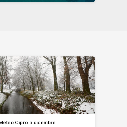
e vista sul mare.
le migliori spiagge di Protaras.
varie attività.
e strategica come principale punto di ingresso
liono sperimentare sia il passato che il presente
 passeggiate serali e per osservare la gente.
religiosa.
ratori, creando uno spettacolare spettacolo
 città.
er le famiglie.
o.
Meteo Cipro a dicembre