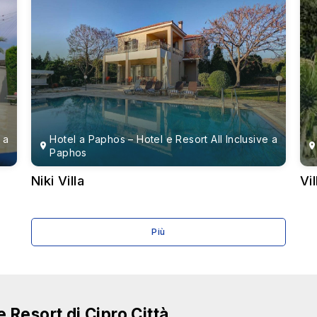
zzo di storia racchiuso nella sua architettura e nelle sue attrazion
n ristoranti di lusso, boutique e yacht di lusso. È un luogo ide
rade acciottolate e l'architettura tradizionale della città vecchia
esso ospita il Museo Medievale di Cipro, che offre un'immersione 
suoi vivaci festival, in particolare l'annuale Festival di Carneval
enza fine.
 a
Hotel a Paphos – Hotel e Resort All Inclusive a
 a cinque stelle offre una serie di servizi di lusso, tra cui diverse
Paphos
 vista mozzafiato sul mare, il servizio eccezionale e le strutture a
Niki Villa
Vi
: La scelta migliore per chi cerca un mix di relax e svago, con u
io UNESCO
Più
mi costieri mozzafiato. Riconosciuta come Patrimonio dell'Uman
 rovine, meraviglie archeologiche e la vivace cultura locale.
i dei mosaici romani più ben conservati del Mediterraneo. Il parco
 e Resort di Cipro Città