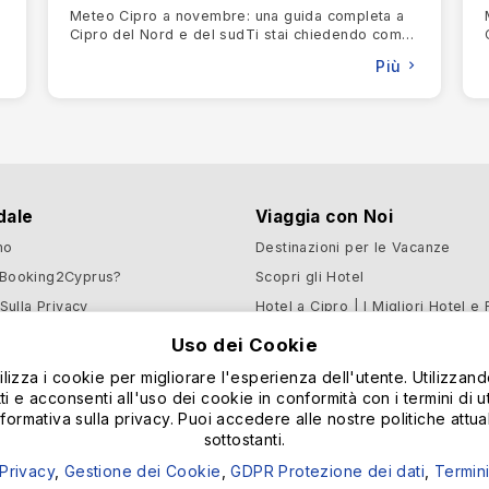
lice destinazione
Meteo Cipro a novembre: una guida completa a
Cipro del Nord e del sudTi stai chiedendo come
 offre innumerevoli gemme nascoste, come i villaggi di montagna de
è il tempo di Cipro a novembre? Ecco la risposta
Più
. I visitatori possono esplorare le cantine locali, assaggiare l'aut
breve: è mite, pe
ore
i resort sulla spiaggia agli affascinanti boutique hotel, assicura
rosa ospitalità dell'isola, la sua ricca cultura e le sue diverse o
dale
Viaggia con Noi
ax e avventura si fondono perfettamente per creare una desti
le nel cuore del Mediterraneo, dove ogni angolo racconta una
mo
Destinazioni per le Vacanze
 Booking2Cyprus?
Scopri gli Hotel
 Sulla Privacy
Hotel a Cipro | I Migliori Hotel e
di Cipro Hotel
e dei Cookie
Uso dei Cookie
Hotel a Cipro Nord | I Migliori Ho
otezione dei dati
Resort di Cipro Nord Hotel
ilizza i cookie per migliorare l'esperienza dell'utente. Utilizzando
 e Condizioni
i e acconsenti all'uso dei cookie in conformità con i termini di ut
nformativa sulla privacy. Puoi accedere alle nostre politiche attuali
sottostanti.
 Privacy
,
Gestione dei Cookie
,
GDPR Protezione dei dati
,
Termini