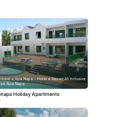
stalline e la vivace vita notturna. È un punto di
e polverosa e acque turchesi, che la rendono una
r le famiglie con bambini, mentre i bar e le
. Offre acque altrettanto limpide ed è
so e culturale dell'isola.
divertimento e avventura per le famiglie e gli
a agli accoglienti hotel boutique. Tra le menzioni
Hotel a Ayia Napa – Hotel e Resort All Inclusive
ietà di ristoranti e attività.
ad Ayia Napa
giovani viaggiatori.
enapa Holiday Apartments
a. Questa vivace città è nota per il suo lussuoso