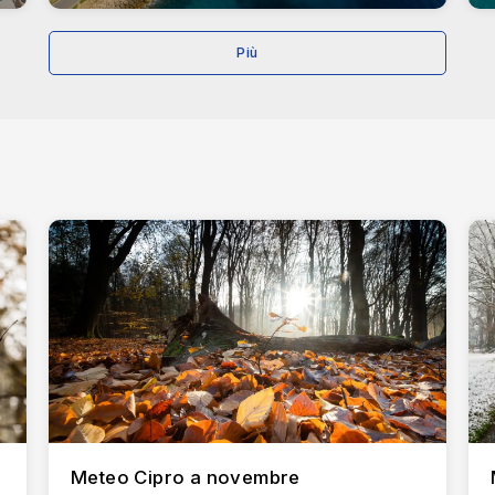
 migliori per chi cerca il lusso, con camere moderne, servizi spa 
Più
sue strutture adatte alle famiglie e per la vicinanza ad alcune del
ca un'esperienza all-inclusive con accesso diretto alla spiaggia e 
ta per la sua ricca storia, l'atmosfera rilassata e la sua posizion
con le attrazioni moderne ed è perfetta per i viaggiatori che vog
mare fiancheggiato da palme, caffè e ristoranti. Perfetto per le
 del IX secolo, significativa per la sua architettura e importanza 
nali, il lago diventa un rifugio per fenicotteri e altri uccelli mig
er il suo design contemporaneo e le sue viste panoramiche sulla
 di lusso con accesso diretto alla spiaggia e una serie di servizi p
giatori che cercano un'esperienza più boutique con tocchi di luss
Meteo Cipro a novembre