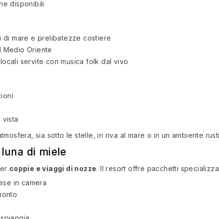
ne disponibili
tti di mare e prelibatezze costiere
al Medio Oriente
à locali servite con musica folk dal vivo
ioni
vista
mosfera, sia sotto le stelle, in riva al mare o in un ambiente rust
luna di miele
per
coppie e viaggi di nozze
. Il resort offre pacchetti specializz
ese in camera
amonto
 spiaggia