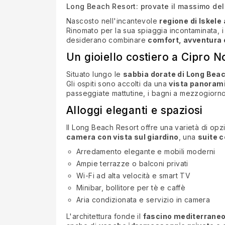
Long Beach Resort: provate il massimo del
Nascosto nell'incantevole
regione di Iskele
Rinomato per la sua spiaggia incontaminata, i 
desiderano combinare
comfort, avventura 
Un gioiello costiero a Cipro N
Situato lungo le
sabbia dorate di Long Bea
Gli ospiti sono accolti da una
vista panoram
passeggiate mattutine, i bagni a mezzogiorno
Alloggi eleganti e spaziosi
Il Long Beach Resort offre una varietà di opz
camera con vista sul giardino
, una
suite c
Arredamento elegante e mobili moderni
Ampie terrazze o balconi privati
Wi-Fi ad alta velocità e smart TV
Minibar, bollitore per tè e caffè
Aria condizionata e servizio in camera
L'architettura fonde il
fascino mediterraneo