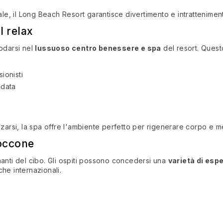
le, il Long Beach Resort garantisce divertimento e intrattenimento
l relax
modarsi nel
lussuoso centro benessere e spa
del resort. Questo
ionisti
ldata
alizzarsi, la spa offre l'ambiente perfetto per rigenerare corpo e m
boccone
manti del cibo. Gli ospiti possono concedersi una
varietà di esp
iche internazionali.