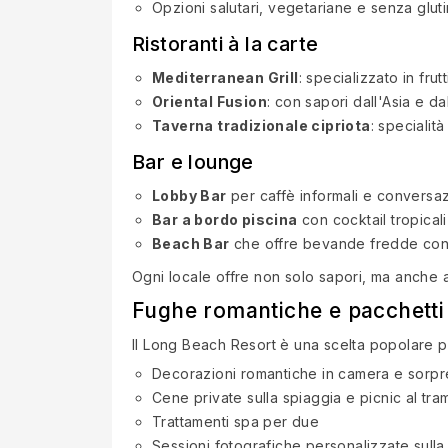
Opzioni salutari, vegetariane e senza gluti
Ristoranti à la carte
Mediterranean Grill
: specializzato in fru
Oriental Fusion
: con sapori dall'Asia e d
Taverna tradizionale cipriota
: specialit
Bar e lounge
Lobby Bar
per caffè informali e conversaz
Bar a bordo piscina
con cocktail tropicali
Beach Bar
che offre bevande fredde con 
Ogni locale offre non solo sapori, ma anche at
Fughe romantiche e pacchetti 
Il Long Beach Resort è una scelta popolare 
Decorazioni romantiche in camera e sorpr
Cene private sulla spiaggia e picnic al tr
Trattamenti spa per due
Sessioni fotografiche personalizzate sulla