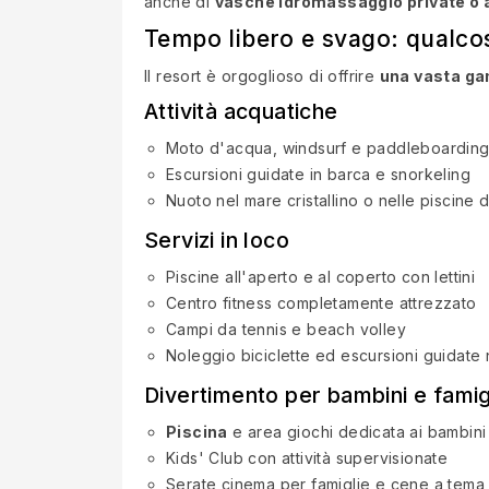
anche di
vasche idromassaggio private o a
Tempo libero e svago: qualcos
Il resort è orgoglioso di offrire
una vasta ga
Attività acquatiche
Moto d'acqua, windsurf e paddleboardin
Escursioni guidate in barca e snorkeling
Nuoto nel mare cristallino o nelle piscine d
Servizi in loco
Piscine all'aperto e al coperto con lettini
Centro fitness completamente attrezzato
Campi da tennis e beach volley
Noleggio biciclette ed escursioni guidate
Divertimento per bambini e famig
Piscina
e area giochi dedicata ai bambini
Kids' Club con attività supervisionate
Serate cinema per famiglie e cene a tema