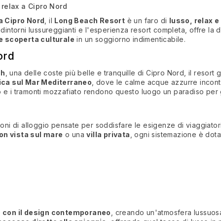
 relax a Cipro Nord
 a Cipro Nord
, il
Long Beach Resort
è un faro di
lusso, relax e
dintorni lussureggianti e l'esperienza resort completa, offre la d
e scoperta culturale
in un soggiorno indimenticabile.
ord
ch
, una delle coste più belle e tranquille di Cipro Nord, il resort
ica sul Mar Mediterraneo
, dove le calme acque azzurre incon
 e i tramonti mozzafiato rendono questo luogo un paradiso per g
ioni di alloggio pensate per soddisfare le esigenze di viaggiatori
on vista sul mare
o una
villa privata
, ogni sistemazione è dotat
 con il design contemporaneo
, creando un'atmosfera lussuo