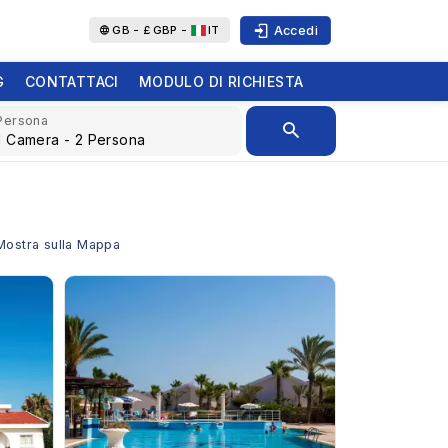
Accedi
GB -
£
GBP -
IT
G
CONTATTACI
MODULO DI RICHIESTA
Persona
 Mostra sulla Mappa