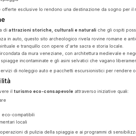
 le offerte esclusive lo rendono una destinazione da sogno per il
ne
za di
attrazioni storiche, culturali e naturali
che gli ospiti pos
za in auto, questo sito archeologico rivela rovine romane e anti
rituale e tranquillo con opere d'arte sacra e storia locale.
circondata da mura veneziane, con architettura medievale e negoz
spiagge incontaminate e gli asini selvatici che vagano liberame
servizi di noleggio auto e pacchetti escursionistici per rendere o
lità
vere il
turismo eco-consapevole
attraverso iniziative quali:
are
i eco-compatibili
mentari locali
 operazioni di pulizia della spiaggia e ai programmi di sensibilizza