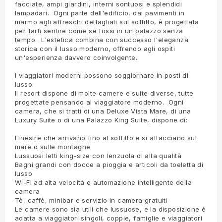
facciate, ampi giardini, interni sontuosi e splendidi
lampadari. Ogni parte dell'edificio, dai pavimenti in
marmo agli affreschi dettagliati sul soffitto, è progettata
per farti sentire come se fossi in un palazzo senza
tempo. L'estetica combina con successo l'eleganza
storica con il lusso moderno, offrendo agli ospiti
un'esperienza davvero coinvolgente.
I viaggiatori moderni possono soggiornare in posti di
lusso.
Il resort dispone di molte camere e suite diverse, tutte
progettate pensando al viaggiatore moderno. Ogni
camera, che si tratti di una Deluxe Vista Mare, di una
Luxury Suite o di una Palazzo King Suite, dispone di:
Finestre che arrivano fino al soffitto e si affacciano sul
mare o sulle montagne
Lussuosi letti king-size con lenzuola di alta qualità
Bagni grandi con docce a pioggia e articoli da toeletta di
lusso
Wi-Fi ad alta velocità e automazione intelligente della
camera
Tè, caffè, minibar e servizio in camera gratuiti
Le camere sono sia utili che lussuose, e la disposizione è
adatta a viaggiatori singoli, coppie, famiglie e viaggiatori