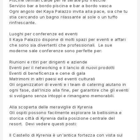
Piscine termali calde per le serate più fresche
Servizio bar a bordo piscina e bar a bordo vasca
Ogni angolo del Kaya Palazzo invita alla pace, sia che tu
stia cercando un bagno rilassante al sole o un tuffo
rinfrescante.
Luoghi per conferenze ed eventi
Il Kaya Palazzo dispone di molti spazi per eventi e affari
che sono sia divertenti che professionali. Le sue
moderne sale conferenze sono perfette per:
Riunioni e ritiri per dirigenti e aziende
Eventi per il networking e il lancio di nuovi prodotti
Eventi di beneficenza e cene di gala
Matrimoni in altri paesi ed eventi culturali
Gli organizzatori di eventi e i team di catering aiutano in
ogni fase, dall'inizio alla fine, per garantire che gli eventi
si svolgano senza intoppi e rimangano memorabili.
Alla scoperta delle meraviglie di Kyrenia
Gli ospiti possono facilmente esplorare la bellissima e
storica città di Kyrenia dalla posizione centrale del
resort. Devi vedere questi posti:
Il Castello di Kyrenia è un'antica fortezza con vista sul