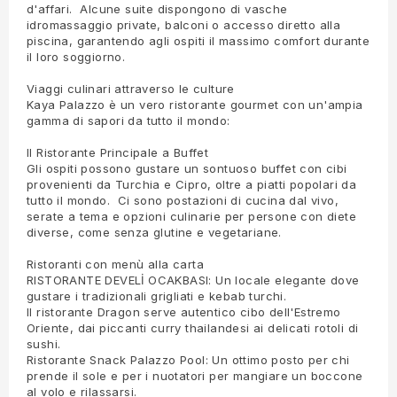
d'affari. Alcune suite dispongono di vasche
idromassaggio private, balconi o accesso diretto alla
piscina, garantendo agli ospiti il massimo comfort durante
il loro soggiorno.
Viaggi culinari attraverso le culture
Kaya Palazzo è un vero ristorante gourmet con un'ampia
gamma di sapori da tutto il mondo:
Il Ristorante Principale a Buffet
Gli ospiti possono gustare un sontuoso buffet con cibi
provenienti da Turchia e Cipro, oltre a piatti popolari da
tutto il mondo. Ci sono postazioni di cucina dal vivo,
serate a tema e opzioni culinarie per persone con diete
diverse, come senza glutine e vegetariane.
Ristoranti con menù alla carta
RISTORANTE DEVELİ OCAKBASI: Un locale elegante dove
gustare i tradizionali grigliati e kebab turchi.
Il ristorante Dragon serve autentico cibo dell'Estremo
Oriente, dai piccanti curry thailandesi ai delicati rotoli di
sushi.
Ristorante Snack Palazzo Pool: Un ottimo posto per chi
prende il sole e per i nuotatori per mangiare un boccone
al volo e rilassarsi.