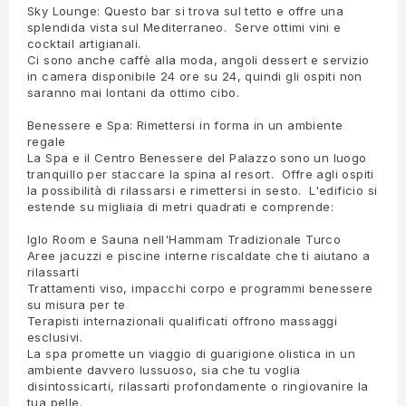
Sky Lounge: Questo bar si trova sul tetto e offre una
splendida vista sul Mediterraneo. Serve ottimi vini e
cocktail artigianali.
Ci sono anche caffè alla moda, angoli dessert e servizio
in camera disponibile 24 ore su 24, quindi gli ospiti non
saranno mai lontani da ottimo cibo.
Benessere e Spa: Rimettersi in forma in un ambiente
regale
La Spa e il Centro Benessere del Palazzo sono un luogo
tranquillo per staccare la spina al resort. Offre agli ospiti
la possibilità di rilassarsi e rimettersi in sesto. L'edificio si
estende su migliaia di metri quadrati e comprende:
Iglo Room e Sauna nell'Hammam Tradizionale Turco
Aree jacuzzi e piscine interne riscaldate che ti aiutano a
rilassarti
Trattamenti viso, impacchi corpo e programmi benessere
su misura per te
Terapisti internazionali qualificati offrono massaggi
esclusivi.
La spa promette un viaggio di guarigione olistica in un
ambiente davvero lussuoso, sia che tu voglia
disintossicarti, rilassarti profondamente o ringiovanire la
tua pelle.