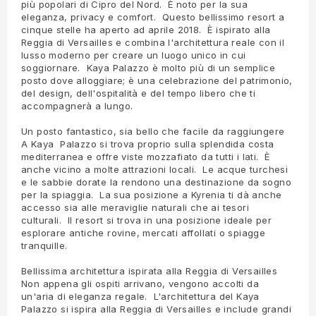
più popolari di Cipro del Nord. È noto per la sua
eleganza, privacy e comfort. Questo bellissimo resort a
cinque stelle ha aperto ad aprile 2018. È ispirato alla
Reggia di Versailles e combina l'architettura reale con il
lusso moderno per creare un luogo unico in cui
soggiornare. Kaya Palazzo è molto più di un semplice
posto dove alloggiare; è una celebrazione del patrimonio,
del design, dell'ospitalità e del tempo libero che ti
accompagnerà a lungo.
Un posto fantastico, sia bello che facile da raggiungere
A Kaya Palazzo si trova proprio sulla splendida costa
mediterranea e offre viste mozzafiato da tutti i lati. È
anche vicino a molte attrazioni locali. Le acque turchesi
e le sabbie dorate la rendono una destinazione da sogno
per la spiaggia. La sua posizione a Kyrenia ti dà anche
accesso sia alle meraviglie naturali che ai tesori
culturali. Il resort si trova in una posizione ideale per
esplorare antiche rovine, mercati affollati o spiagge
tranquille.
Bellissima architettura ispirata alla Reggia di Versailles
Non appena gli ospiti arrivano, vengono accolti da
un'aria di eleganza regale. L'architettura del Kaya
Palazzo si ispira alla Reggia di Versailles e include grandi