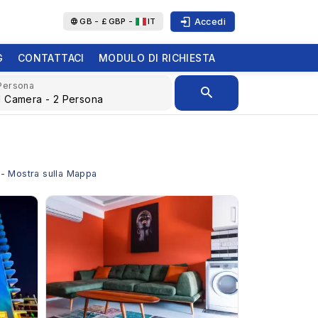
Accedi
GB -
£
GBP -
IT
G
CONTATTACI
MODULO DI RICHIESTA
Persona
o - Mostra sulla Mappa