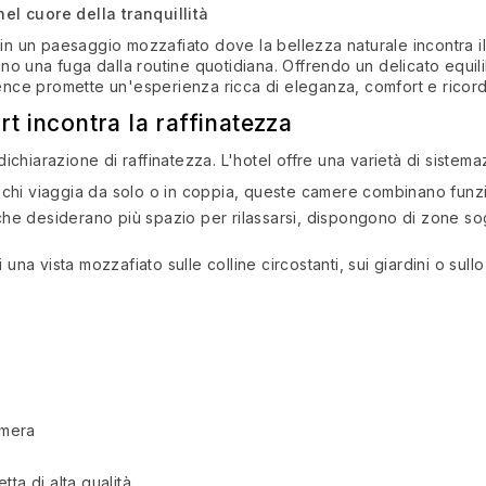
el cuore della tranquillità
n un paesaggio mozzafiato dove la bellezza naturale incontra il l
cano una fuga dalla routine quotidiana. Offrendo un delicato equil
dence promette un'esperienza ricca di eleganza, comfort e ricordi
rt incontra la raffinatezza
hiarazione di raffinatezza. L'hotel offre una varietà di sistemaz
r chi viaggia da solo o in coppia, queste camere combinano funzi
i che desiderano più spazio per rilassarsi, dispongono di zone sog
 una vista mozzafiato sulle colline circostanti, sui giardini o sull
amera
tta di alta qualità