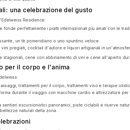
ali: una celebrazione del gusto
ll'Edelweiss Residence:
 fonde perfettamente i piatti internazionali più amati con le tradiz
lassante, un tè pomeridiano o uno spuntino veloce.
 vini pregiati, cocktail d'autore e liquori artigianali in un'atmosf
stagionali, cene con abbinamento di vini e cene all'aperto duran
 per il corpo e l'anima
delweiss:
ssaggi, trattamenti per il corpo, trattamenti viso e terapie olis
 forma durante il viaggio con macchine cardio e attrezzature per
 a sentieri escursionistici panoramici, piste ciclabili e riserve natur
 bellezze naturali della zona.
lebrazioni