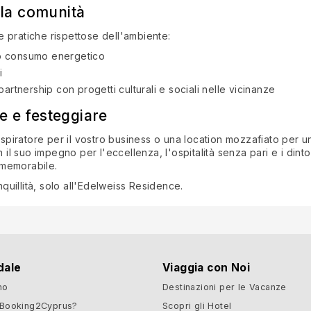
 la comunità
 pratiche rispettose dell'ambiente:
sso consumo energetico
i
rtnership con progetti culturali e sociali nelle vicinanze
re e festeggiare
ispiratore per il vostro business o una location mozzafiato per u
n il suo impegno per l'eccellenza, l'ospitalità senza pari e i di
 memorabile.
nquillità, solo all'Edelweiss Residence.
dale
Viaggia con Noi
mo
Destinazioni per le Vacanze
 Booking2Cyprus?
Scopri gli Hotel