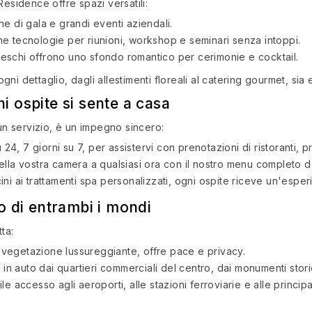
Residence offre spazi versatili:
ne di gala e grandi eventi aziendali.
ne tecnologie per riunioni, workshop e seminari senza intoppi.
toreschi offrono uno sfondo romantico per cerimonie e cocktail.
ni dettaglio, dagli allestimenti floreali al catering gourmet, si
i ospite si sente a casa
 un servizio, è un impegno sincero:
su 24, 7 giorni su 7, per assistervi con prenotazioni di ristoranti
ella vostra camera a qualsiasi ora con il nostro menu completo d
ini ai trattamenti spa personalizzati, ogni ospite riceve un'esper
io di entrambi i mondi
ta:
 vegetazione lussureggiante, offre pace e privacy.
 in auto dai quartieri commerciali del centro, dai monumenti storic
acile accesso agli aeroporti, alle stazioni ferroviarie e alle princ