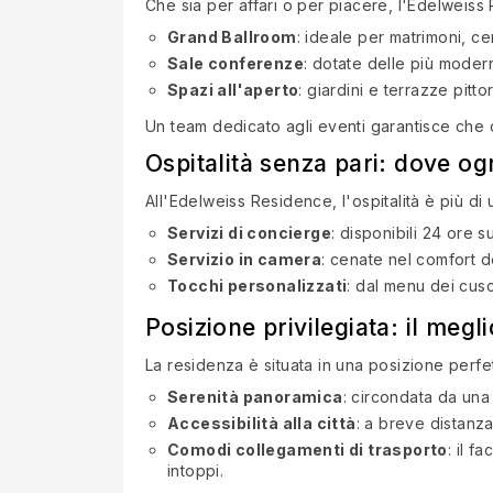
Che sia per affari o per piacere, l'Edelweiss 
Grand Ballroom
: ideale per matrimoni, ce
Sale conferenze
: dotate delle più moder
Spazi all'aperto
: giardini e terrazze pit
Un team dedicato agli eventi garantisce che og
Ospitalità senza pari: dove ogn
All'Edelweiss Residence, l'ospitalità è più di
Servizi di concierge
: disponibili 24 ore 
Servizio in camera
: cenate nel comfort d
Tocchi personalizzati
: dal menu dei cusc
Posizione privilegiata: il megl
La residenza è situata in una posizione perfet
Serenità panoramica
: circondata da una
Accessibilità alla città
: a breve distanza
Comodi collegamenti di trasporto
: il f
intoppi.