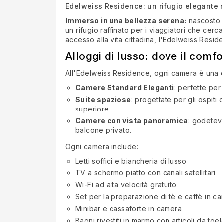
Edelweiss Residence: un rifugio elegante n
Immerso in una bellezza serena:
nascosto i
un rifugio raffinato per i viaggiatori che cer
accesso alla vita cittadina, l'Edelweiss Resi
Alloggi di lusso: dove il comfo
All'Edelweiss Residence, ogni camera è una dic
Camere Standard Eleganti
: perfette pe
Suite spaziose
: progettate per gli ospit
superiore.
Camere con vista panoramica
: godetevi
balcone privato.
Ogni camera include:
Letti soffici e biancheria di lusso
TV a schermo piatto con canali satellitari
Wi-Fi ad alta velocità gratuito
Set per la preparazione di tè e caffè in c
Minibar e cassaforte in camera
Bagni rivestiti in marmo con articoli da toele