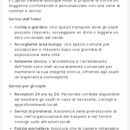
Il Cypriot Swallow Boutique Hotel si propone di offrire un
soggiorno confortevole e personalizzato con una serie di
comfort e servizi.
Servizi dell'hotel
:
Cortile e giardino
: Uno spazio tranquillo dove gli ospiti
possono rilassarsi, sorseggiare un drink o leggere un
libro circondati dal verde.
Accogliente area lounge
: Uno spazio comune per
socializzare o rilassarsi dopo una giornata di
esplorazione della città.
Ambiente storico
: L'architettura e l'arredamento
dell'hotel sono stati accuratamente conservati per
mantenere la sua integrità storica, offrendo agli ospiti
un'esperienza coinvolgente.
Servizi per gli ospiti
:
Reception 24 ore su 24
: Personale cordiale disponibile
ad assistere gli ospiti in caso di necessità, consigli e
approfondimenti locali.
Servizi di portineria
: Assistenza nella prenotazione di
tour, nell'organizzazione dei trasporti e nel fornire
consigli sulle attrazioni locali.
Pulizia giornaliera
: Assicura che le camere rimangano