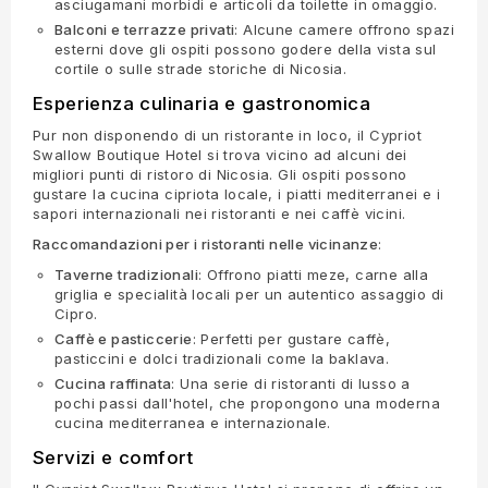
asciugamani morbidi e articoli da toilette in omaggio.
Balconi e terrazze privati
: Alcune camere offrono spazi
esterni dove gli ospiti possono godere della vista sul
cortile o sulle strade storiche di Nicosia.
Esperienza culinaria e gastronomica
Pur non disponendo di un ristorante in loco, il Cypriot
Swallow Boutique Hotel si trova vicino ad alcuni dei
migliori punti di ristoro di Nicosia. Gli ospiti possono
gustare la cucina cipriota locale, i piatti mediterranei e i
sapori internazionali nei ristoranti e nei caffè vicini.
Raccomandazioni per i ristoranti nelle vicinanze
:
Taverne tradizionali
: Offrono piatti meze, carne alla
griglia e specialità locali per un autentico assaggio di
Cipro.
Caffè e pasticcerie
: Perfetti per gustare caffè,
pasticcini e dolci tradizionali come la baklava.
Cucina raffinata
: Una serie di ristoranti di lusso a
pochi passi dall'hotel, che propongono una moderna
cucina mediterranea e internazionale.
Servizi e comfort