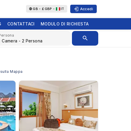
Accedi
GB -
£
GBP -
IT
G
CONTATTACI
MODULO DI RICHIESTA
Persona
a sulla Mappa