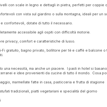
ivelli con scale in legno e dettagli in pietra, perfetti per coppie 
ortevoli con vista sul giardino o sulla montagna, ideali per un s
confortevoli, dotate di tutto il necessario.
etamente accessibile agli ospiti con difficoltà motorie.
e privacy, comfort e caratteristiche di lusso.
i gratuito, bagno privato, bollitore per tè e caffè e balcone o ter
ti.
o una necessità, ma anche un piacere. I pasti in hotel si basano s
diterranei e idee provenienti da cucine di tutto il mondo. Cosa pos
ggio, marmellate fatte in casa, pasticceria e frutta di stagione
stufati tradizionali, piatti vegetariani e specialità del giorno
i