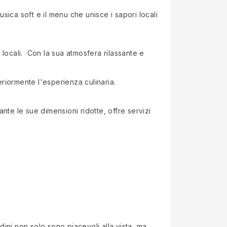
usica soft e il menu che unisce i sapori locali
re locali. Con la sua atmosfera rilassante e
eriormente l'esperienza culinaria.
te le sue dimensioni ridotte, offre servizi
dini non solo sono piacevoli alla vista, ma