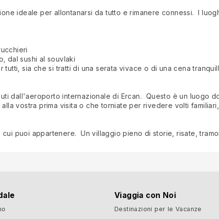
ione ideale per allontanarsi da tutto e rimanere connessi. I luog
ucchieri
o, dal sushi al souvlaki
tti, sia che si tratti di una serata vivace o di una cena tranquilla
nuti dall'aeroporto internazionale di Ercan. Questo è un luogo do
alla vostra prima visita o che torniate per rivedere volti famili
cui puoi appartenere. Un villaggio pieno di storie, risate, tramo
dale
Viaggia con Noi
mo
Destinazioni per le Vacanze