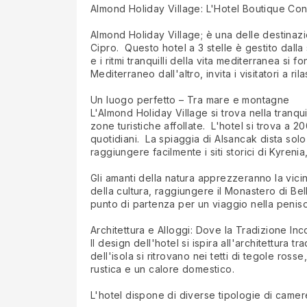
Almond Holiday Village: L'Hotel Boutique Con
Almond Holiday Village; è una delle destinazio
Cipro. Questo hotel a 3 stelle è gestito dalla 
e i ritmi tranquilli della vita mediterranea s
Mediterraneo dall'altro, invita i visitatori a r
Un luogo perfetto – Tra mare e montagne
L'Almond Holiday Village si trova nella tranqu
zone turistiche affollate. L'hotel si trova a 20
quotidiani. La spiaggia di Alsancak dista solo
raggiungere facilmente i siti storici di Kyrenia, 
Gli amanti della natura apprezzeranno la vicina
della cultura, raggiungere il Monastero di Bel
punto di partenza per un viaggio nella penisol
Architettura e Alloggi: Dove la Tradizione Inc
Il design dell'hotel si ispira all'architettura 
dell'isola si ritrovano nei tetti di tegole ros
rustica e un calore domestico.
L'hotel dispone di diverse tipologie di camere