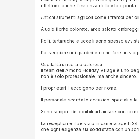
riflettono anche l'essenza della vita cipriota:
Antichi strumenti agricoli come i frantoi per oli
Aiuole fiorite colorate, aree salotto ombregg
Polli, tartarughe e uccelli sono spesso avvist
Passeggiare nei giardini è come fare un viagg
Ospitalità sincera e calorosa
Il team dell'Almond Holiday Village è uno deg
non è solo professionale, ma anche sincero.
I proprietari li accolgono per nome.
Il personale ricorda le occasioni speciali e l
Sono sempre disponibili ad aiutare con consigl
La reception e il servizio in camera aperti 24
che ogni esigenza sia soddisfatta con un sorr