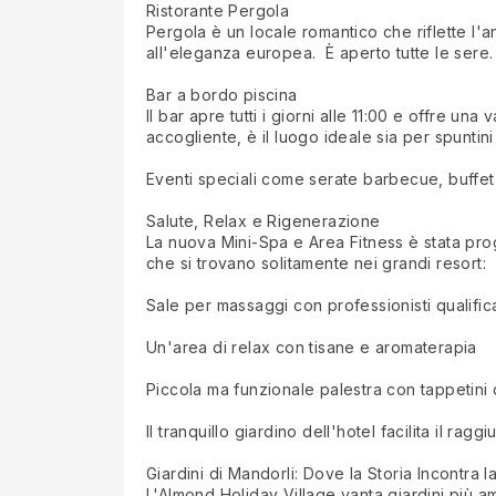
Ristorante Pergola
Pergola è un locale romantico che riflette l'an
all'eleganza europea. È aperto tutte le sere.
Bar a bordo piscina
Il bar apre tutti i giorni alle 11:00 e offre un
accogliente, è il luogo ideale sia per spuntini
Eventi speciali come serate barbecue, buffet d
Salute, Relax e Rigenerazione
La nuova Mini-Spa e Area Fitness è stata prog
che si trovano solitamente nei grandi resort:
Sale per massaggi con professionisti qualifica
Un'area di relax con tisane e aromaterapia
Piccola ma funzionale palestra con tappetini 
Il tranquillo giardino dell'hotel facilita il rag
Giardini di Mandorli: Dove la Storia Incontra l
L'Almond Holiday Village vanta giardini più am