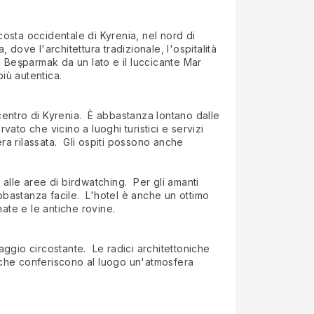
costa occidentale di Kyrenia, nel nord di
 dove l'architettura tradizionale, l'ospitalità
ti Beşparmak da un lato e il luccicante Mar
più autentica.
 centro di Kyrenia. È abbastanza lontano dalle
rvato che vicino a luoghi turistici e servizi
era rilassata. Gli ospiti possono anche
e alle aree di birdwatching. Per gli amanti
abbastanza facile. L'hotel è anche un ottimo
nate e le antiche rovine.
esaggio circostante. Le radici architettoniche
no, che conferiscono al luogo un'atmosfera