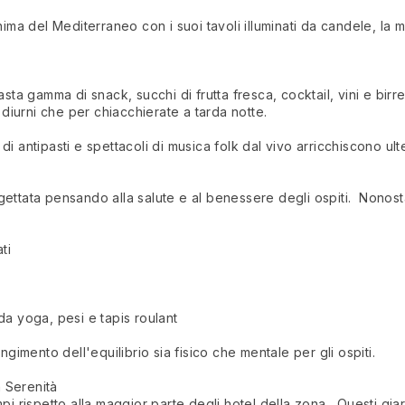
ima del Mediterraneo con i suoi tavoli illuminati da candele, la m
a vasta gamma di snack, succhi di frutta fresca, cocktail, vini e bir
 diurni che per chiacchierate a tarda notte.
i antipasti e spettacoli di musica folk dal vivo arricchiscono ult
ettata pensando alla salute e al benessere degli ospiti. Nonostan
ti
da yoga, pesi e tapis roulant
giungimento dell'equilibrio sia fisico che mentale per gli ospiti.
a Serenità
pi rispetto alla maggior parte degli hotel della zona. Questi giar