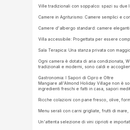
Ville tradizionali con soppalco: spazi su due l
Camere in Agriturismo: Camere semplici e conf
Camere d'albergo standard: camere eleganti e 
Villa accessibile: Progettata per essere compl
Sala Terapica: Una stanza privata con maggior
Ogni camera è dotata di aria condizionata, Wi-F
tradizionali e moderni, sono caldi e accoglien
Gastronomia: I Sapori di Cipro e Oltre
Mangiare all'Almond Holiday Village non è sol
ingredienti freschi e fatti in casa, sapori me
Ricche colazioni con pane fresco, olive, forma
Menu serali con carni grigliate, frutti di mare, 
Un'attenta selezione di vini ciprioti e importat