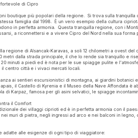
fortevole di Cipro
ni boutique più popolari della regione. Si trova sulla tranquilla 
stessa famiglia dal 1998. È un vero esempio della cultura cipriota,
i fondono in perfetta armonia. Questa tranquilla regione, con i Mon
ilassarsi, a riconnettersi e a vivere Cipro del Nord nella sua forma 
illa regione di Alsancak-Karavas, a soli 12 chilometri a ovest del
0 metri dalla strada principale, il che lo rende sia tranquillo e rise
 20 minuti a piedi ed è nota per le sue spiagge pulite e l'atmosf
il centro città e i vivaci mercati locali.
nza ai sentieri escursionistici di montagna, ai giardini botanici 
lapais, il Castello di Kyrenia e il Museo della Nave Affondata è 
a di Karpaz, famosa per gli asini selvatici, le spiagge incontami
ontra il Comfort
tradizionale dei villaggi ciprioti ed è in perfetta armonia con il pa
se, nei muri di pietra, negli ingressi ad arco e nei balconi in leg
 adatte alle esigenze di ogni tipo di viaggiatore: