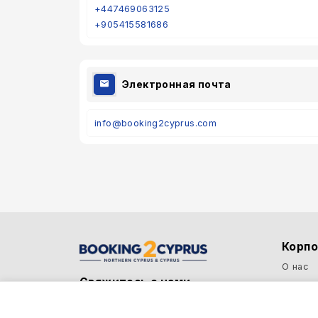
+447469063125
+905415581686
Электронная почта
info@booking2cyprus.com
Корп
О нас
Свяжитесь с нами
Почему
Полити