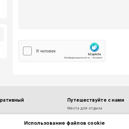
оративный
Путешествуйте с нами
Места для отдыха
 Booking2Cyprus?
Откройте для себя отели
Использование файлов cookie
ка конфиденциальности
Отели Отели Кипра | Лучшие О
Курорты Кипра