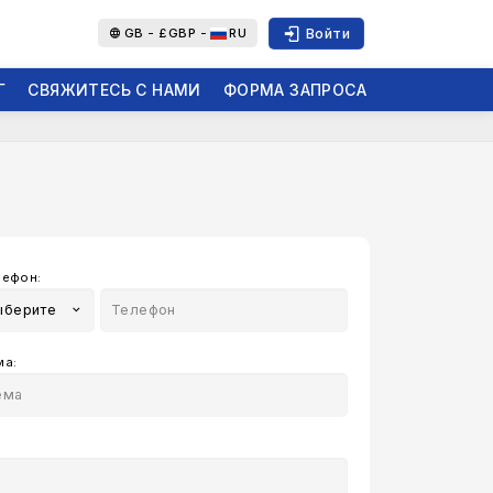
Войти
GB -
£
GBP -
RU
Г
СВЯЖИТЕСЬ С НАМИ
ФОРМА ЗАПРОСА
лефон:
ыберите
ма: